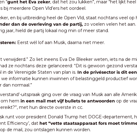
en “
gunt het Eva zeker
, dat het zou lukken”, maar “het lijkt heel
is bij meerdere Open Vld’ers het oordeel.
er, en bij uitbreiding heel de Open Vld, staat nochtans veel op h
inder dan de overleving van de partij,
 zo voelen velen het aan.
rig jaar, hield de partij lokaal nog min of meer stand.
steren:
 Eerst wél lof aan Musk, daarna niet meer.
t verwijderd.” Zo liet ineens Eva De Bleeker weten, iets na de m
had ze nochtans deze gelanceerd: “Dit is gewoon gezond verstan
 in de Verenigde Staten van plan is. 
In de privésector is dit ee
t we informatie kunnen inwinnen of belastinggeld productief wordt
r dan normaal.”
verstand’-uitspraak ging over de vraag van Musk aan alle Amerik
 om hem 
in een mail met vijf bullets te antwoorden
 op de vra
reikt?”, met hun directe overste in cc. 
Musk runt voor president Donald Trump het DOGE-departement, h
t Efficiency’, dat 
het “vette staatsapparaat fors moet trimm
op de mail, zou ontslagen kunnen worden. 