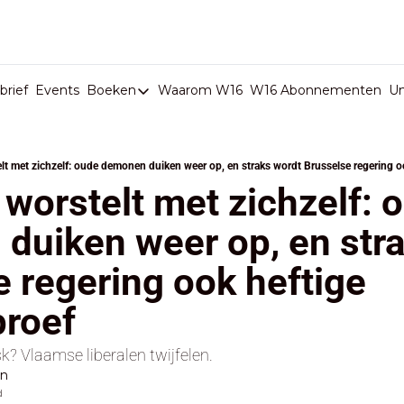
rief
Events
Boeken
Waarom W16
W16 Abonnementen
U
Boeken
De Val van België
lt met zichzelf: oude demonen duiken weer op, en straks wordt Brusselse regering o
Boeken
worstelt met zichzelf: o
Stop de Persen
duiken weer op, en stra
Het Merk België
 regering ook heftige 
De Doodgravers van België
Bpost Hold-up
roef
k? Vlaamse liberalen twijfelen.
en
d