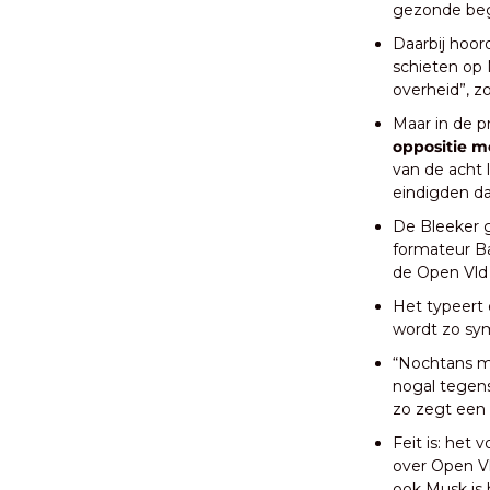
gezonde begr
Daarbij hoor
schieten op 
overheid”, zo
Maar in de pr
oppositie m
van de acht 
eindigden da
De Bleeker g
formateur B
de Open Vld 
Het typeert 
wordt zo sy
“Nochtans m
nogal tegenst
zo zegt een
Feit is: het
over Open V
ook Musk is h