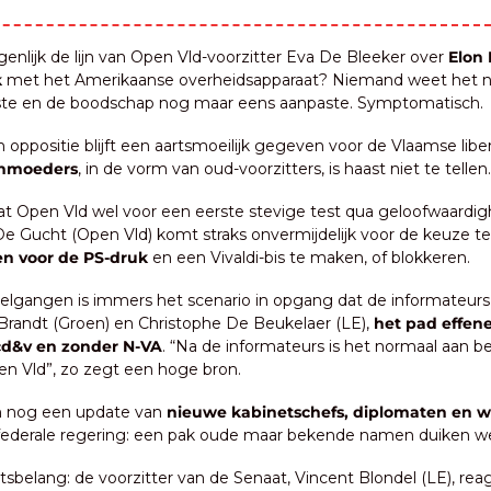
genlijk de lijn van Open Vld-voorzitter Eva De Bleeker over 
Elon 
k
 met het Amerikaanse overheidsapparaat? Niemand weet het no
ste en de boodschap nog maar eens aanpaste. Symptomatisch.
n oppositie blijft een aartsmoeilijk gegeven voor de Vlaamse libe
onmoeders
, in de vorm van oud-voorzitters, is haast niet te tellen.
aat Open Vld wel voor een eerste stevige test qua geloofwaardigh
De Gucht (Open Vld) komt straks onvermijdelijk voor de keuze te
en voor de PS-druk
 en een Vivaldi-bis te maken, of blokkeren.
delgangen is immers het scenario in opgang dat de informateurs i
Brandt (Groen) en Christophe De Beukelaer (LE), 
het pad effene
 cd&v en zonder N-VA
. “Na de informateurs is het normaal aan be
n Vld”, zo zegt een hoge bron.
 nog een update van 
nieuwe kabinetschefs, diplomaten en 
federale regering: een pak oude maar bekende namen duiken w
tsbelang: de voorzitter van de Senaat, Vincent Blondel (LE), reag