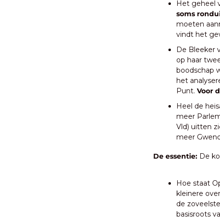
Het geheel 
soms rondu
moeten aann
vindt het ge
De Bleeker v
op haar twee
boodschap wa
het analyser
Punt. 
Voor d
Heel de heis
meer Parlem
Vld) uitten z
meer Gwendo
De essentie: 
De koe
Hoe staat Op
kleinere ove
de zoveelste
basisroots v