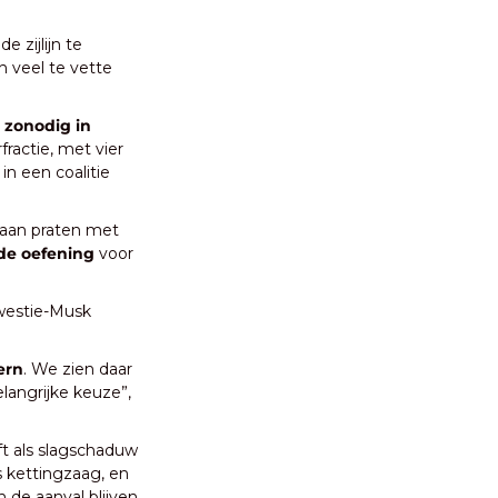
zijlijn te 
 veel te vette 
 zonodig in 
actie, met vier 
n een coalitie 
aan praten met 
de oefening 
voor 
westie-Musk 
ern
. We zien daar 
langrijke keuze”, 
t als slagschaduw 
s kettingzaag, en 
n de aanval blijven 