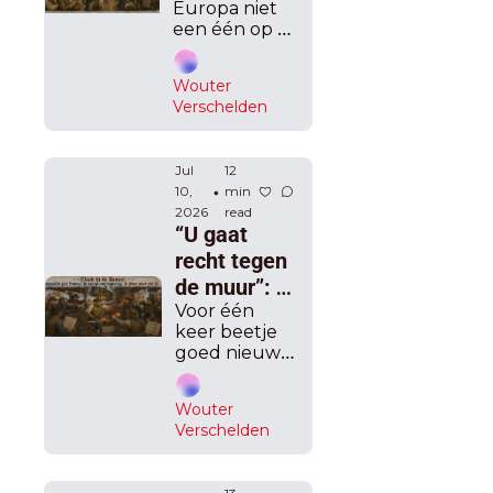
Europa niet 
nieuwe taks: 
een één op 
Weyts en 
één korting 
Bouchez 
toestaat voor 
Wouter 
Belgische 
wringen zich 
Verschelden
inwoners, zijn 
in bochten 
er "winnaars 
om het uit te 
en verliezers".
leggen, 
Jul 
12 
10, 
min 
•
Anders mee 
2026
read
in bad via 
“U gaat 
Brussel
recht tegen 
de muur”: 
Magnette 
Voor één 
keer beetje 
haalt in 
goed nieuws: 
Kamer uit 
sanering 
over 
pensioenen 
Wouter 
blijft op koers.
begroting, 
Verschelden
De Wever 
verdedigt 