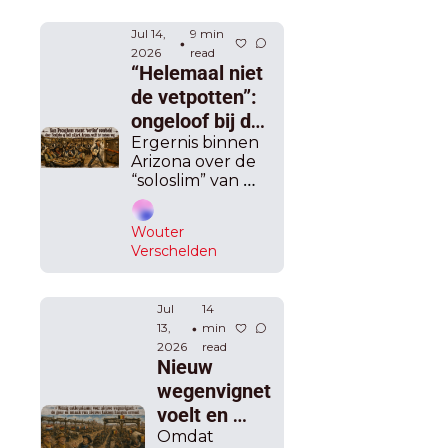
Jul 14, 
9 min 
•
2026
read
“Helemaal niet 
de vetpotten”: 
ongeloof bij de 
coalitiepartners 
Ergernis binnen 
Arizona over de 
over de 
“soloslim” van 
flexijobs, maar 
minister van 
Van Peteghem 
Begroting 
Wouter 
Vincent Van 
becijfert het op 
Verschelden
Peteghem 
een half miljard 
(cd&v).
gederfde 
inkomsten
Jul 
14 
13, 
min 
•
2026
read
Nieuw 
wegenvignet 
voelt en 
ruikt als 
Omdat 