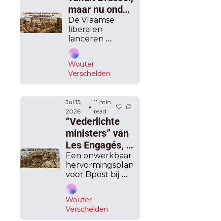
maar nu onder 
een steen 
De Vlaamse 
liberalen 
gekropen”: 
lanceren 
Weyts haalt 
prompt een 
fel uit naar 
website met 
Wouter 
een 
Groen en 
Verschelden
berekeningstool 
Anders over 
voor de 
wegenvignet, 
“Weytstaks” van 
Jul 15, 
maar het blijft 
11 min 
elke auto-
•
2026
read
eigenaar.
wringen 
“Vederlichte 
ministers” van 
Les Engagés, 
Matz en 
Een onwerkbaar 
hervormingsplan 
Crucke, maken 
voor Bpost bij 
elk een slechte 
Matz en de 
beurt, op één 
onmacht van 
Wouter 
klimaatbeleid bij 
week tijd 
Verschelden
Crucke.