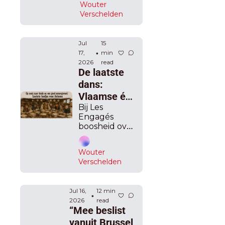
Wouter 
kan ze in 
eigenlijk wel 
Verschelden
najaar 10 
nog goede 
miljard 
wil, maar 
saneren?
Jul 
het grote 
15 
17, 
min 
•
werk blijft 
2026
read
voor 
De laatste 
september
dans: 
Vlaamse én 
federale 
Bij Les 
Engagés 
regering op 
boosheid over 
zoek naar 
de harde 
positief 
kritiek op hun 
Wouter 
minister Matz: 
zomergevoel 
Verschelden
seksisme, 
met ultieme 
vinden ze.
ministerraad
Jul 16, 
12 min 
•
2026
read
“Mee beslist 
vanuit Brussel, 