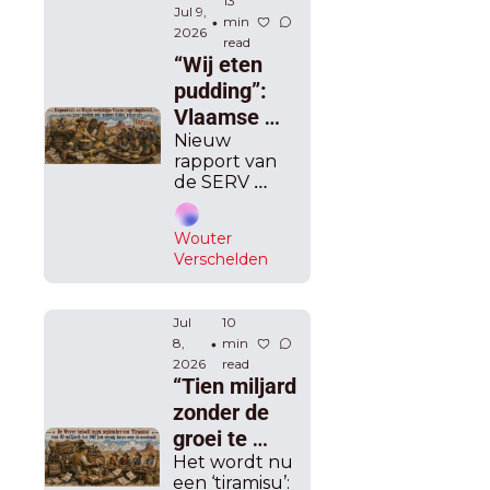
fel: “De 
13 
Jul 9, 
min 
•
hamer die u 
2026
read
heeft 
“Wij eten 
klaargelegd 
pudding”: 
valt nu”
Vlaamse 
regering 
Nieuw 
rapport van 
klopt zich 
de SERV 
op de borst 
spreekt van 
over 
tekort van 
Wouter 
'maar' 285 
begroting, 
Verschelden
miljoen in 
oppositie 
2027.
reageert 
Jul 
furieus: 
10 
8, 
min 
•
“Neem 
2026
read
ontslag, dit 
“Tien miljard 
is de 
zonder de 
waanzin 
groei te 
voorbij”
fnuiken, op 
Het wordt nu 
een ‘tiramisu’: 