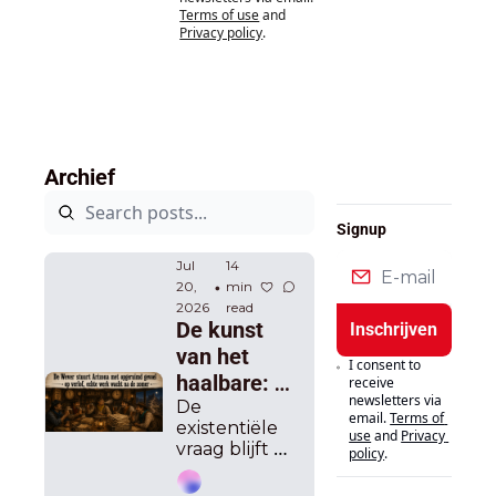
elk een 
Matz en 
wringe
Terms of use
and
die u 
slechte 
de 
Privacy policy
.
n 
heeft 
beurt, 
onmacht 
klaarge
op één 
van 
legd 
week 
klimaatbel
valt nu”
tijd 
eid bij 
Crucke.
Archief
Signup
Jul 
14 
20, 
min 
•
2026
read
De kunst 
Inschrijven
van het 
I consent to 
haalbare: 
receive 
newsletters via 
Arizona 
De 
email.
Terms of 
existentiële 
zomerverlof 
use
and
Privacy 
vraag blijft 
policy
.
in met pak 
hangen over 
deals en 
deze ploeg: 