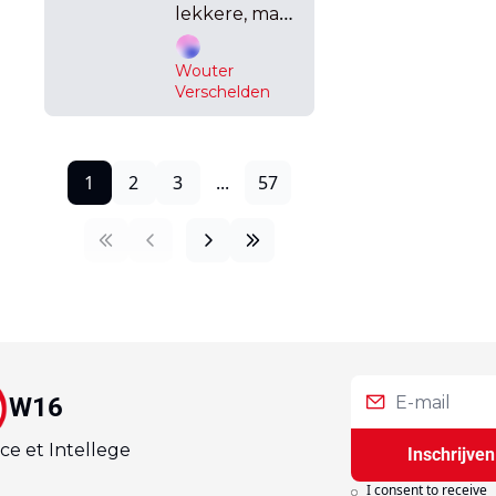
conclaaf in 
lekkere, maar 
september”: 
ook uiterst 
De Wever 
bittere 
Wouter 
laagjes, voor 
schept 
Verschelden
elk wat.
duidelijkheid 
over hoe en 
wat voor de 
1
2
3
...
57
volgende 
grote 
sanering
W16
ce et Intellege
Inschrijven
I consent to receive 