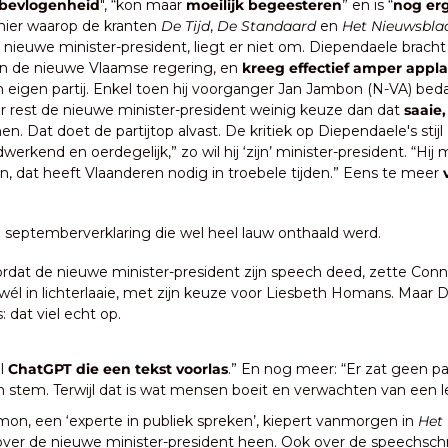
 bevlogenheid
", “kon maar 
moeilijk begeesteren
” en is “
nog er
ier waarop de kranten 
De Tijd
, 
De Standaard
 en 
Het Nieuwsbla
nieuwe minister-president, liegt er niet om. Diependaele bracht 
an de nieuwe Vlaamse regering, en 
kreeg effectief amper appl
 eigen partij. Enkel toen hij voorganger Jan Jambon (N-VA) bedan
r rest de nieuwe minister-president weinig keuze dan dat
 saaie
. Dat doet de partijtop alvast. De kritiek op Diependaele's stijl
rkend en oerdegelijk,” zo wil hij ‘zijn’ minister-president. “Hij 
n, dat heeft Vlaanderen nodig in troebele tijden.” Eens te meer 
 septemberverklaring die wel heel lauw onthaald werd.
rdat de nieuwe minister-president zijn speech deed, zette Conn
él in lichterlaaie, met zijn keuze voor Liesbeth Homans. Maar D
 dat viel echt op.
l
 ChatGPT die een tekst voorlas
.” En nog meer: “Er zat geen pa
jn stem. Terwijl dat is wat mensen boeit en verwachten van een le
n, een ‘experte in publiek spreken’, kiepert vanmorgen in 
Het
over de nieuwe minister-president heen. Ook over de speechschri