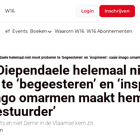
W16
Login
Inschrijven
rief
Events
Boeken
Waarom W16
W16 Abonnementen
U
Boeken
De Val van België
Boeken
iependaele helemaal ni
Stop de Persen
te ‘begeesteren’ en ‘insp
Het Merk België
ago omarmen maakt hem 
De Doodgravers van België
Bpost Hold-up
estuurder’
 en niet Demir in de Vlaamse kern zit.
en