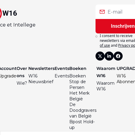
W16
ce et Intellege
Inschrijven
I consent to receive 
newsletters via email
of use
and
Privacy po
Account
Over 
Newsletters
Events
Boeken
Waarom 
UPGRA
ons
W16
Upgrade
W16 
Events
Boeken
W16 
Nieuwsbrief
Stop de 
Abonne
Wie?
Waarom 
Persen
W16
Het Merk 
België
De 
Doodgravers 
van België
Bpost Hold-
up
De Val van 