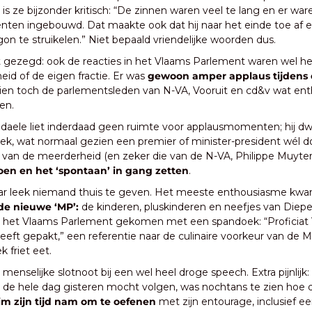
is ze bijzonder kritisch: “De zinnen waren veel te lang en er war
n ingebouwd. Dat maakte ook dat hij naar het einde toe af en 
n te struikelen.” Niet bepaald vriendelijke woorden dus. 
gezegd: ook de reacties in het Vlaams Parlement waren wel heel 
id of de eigen fractie. Er was 
gewoon amper applaus tijdens
ien toch de parlementsleden van N-VA, Vooruit en cd&v wat ent
n. 
aele liet inderdaad geen ruimte voor applausmomenten; hij dwo
liek, wat normaal gezien een premier of minister-president wél do
rs van de meerderheid (en zeker die van de N-VA, Philippe Muyter
en en het ‘spontaan’ in gang zetten
. 
ar leek niemand thuis te geven. Het meeste enthousiasme kwa
 de nieuwe ‘MP’:
 de kinderen, pluskinderen en neefjes van Diep
r het Vlaams Parlement gekomen met een spandoek: “Proficiat V
eft gepakt,” een referentie naar de culinaire voorkeur van de MP
 friet eet. 
enselijke slotnoot bij een wel heel droge speech. Extra pijnlijk:
de hele dag gisteren mocht volgen, was nochtans te zien hoe d
im zijn tijd nam om te oefenen 
met zijn entourage, inclusief ee