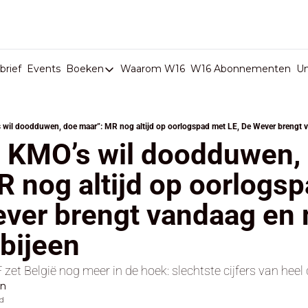
rief
Events
Boeken
Waarom W16
W16 Abonnementen
U
Boeken
De Val van België
Boeken
e KMO’s wil doodduwen, 
Stop de Persen
 nog altijd op oorlogsp
Het Merk België
ever brengt vandaag en 
De Doodgravers van België
Bpost Hold-up
bijeen
zet België nog meer in de hoek: slechtste cijfers van heel
en
d