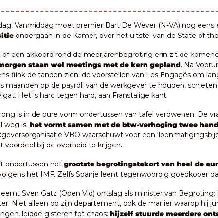
dag. Vanmiddag moet premier Bart De Wever (N-VA) nog eens 
itie
 ondergaan in de Kamer, over het uitstel van de State of the
morgen staan wel meetings met de kern gepland
. Na Voorui
s flink de tanden zien: de voorstellen van Les Engagés om lang
 maanden op de payroll van de werkgever te houden, schieten i
gat. Het is hard tegen hard, aan Franstalige kant.
ong is in de pure vorm ondertussen van tafel verdwenen. De vraag
 weg is: 
het vormt samen met de btw-verhoging twee hand
kgeversorganisatie VBO waarschuwt voor een ‘loonmatigingsbijdr
voordeel bij de overheid te krijgen.
ft ondertussen het 
grootste begrotingstekort van heel de eu
, volgens het IMF. Zelfs Spanje leent tegenwoordig goedkoper da
neemt Sven Gatz (Open Vld) ontslag als minister van Begroting: hi
r. Niet alleen op zijn departement, ook de manier waarop hij jur
angen, leidde gisteren tot chaos: 
hijzelf stuurde meerdere ont