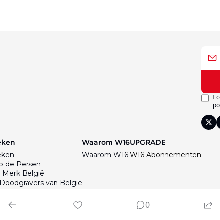
I 
po
eken
Waarom W16
UPGRADE
eken
Waarom W16
W16 Abonnementen
p de Persen
 Merk België
Doodgravers van België
st Hold-up
Val van België
0