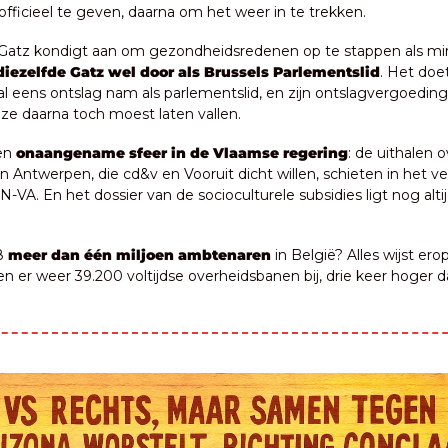
officieel te geven, daarna om het weer in te trekken.
 Gatz kondigt aan om gezondheidsredenen op te stappen als mini
diezelfde Gatz wel door als Brussels Parlementslid
. Het doe
 al eens ontslag nam als parlementslid, en zijn ontslagvergoeding 
 ze daarna toch moest laten vallen.
en 
onaangename sfeer in de Vlaamse regering
: de uithalen o
 Antwerpen, die cd&v en Vooruit dicht willen, schieten in het ve
 N-VA. En het dossier van de socioculturele subsidies ligt nog altijd
.
8 
meer dan één miljoen ambtenaren
 in België? Alles wijst erop
en er weer 39.200 voltijdse overheidsbanen bij, drie keer hoger da