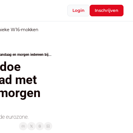
Login
Inschrijven
nieke W16-mokken
“Als je de KMO’s wil doodduwen, doe maar”: MR nog altijd op oorlogspad met LE, De Wever brengt vandaag en morgen iedereen bijeen
doe 
ad met 
morgen 
 de eurozone.