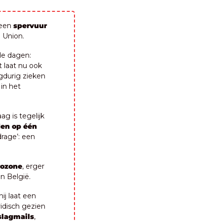
een 
spervuur 
 Union.
🕰️ Onduidelijk of een akkoord rond de meerjarenbegroting erin zit de komende dagen: 
t laat nu ook 
durig zieken 
n het 
 is tegelijk 
en op één 
age’: een 
rozone
, erger 
n België.
j laat een 
idisch gezien 
slagmails
, 