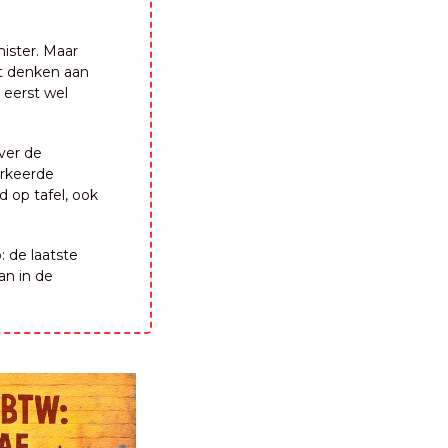
ster. Maar 
t denken aan 
eerst wel 
ver de 
rkeerde 
 op tafel, ook 
: de laatste 
n in de 