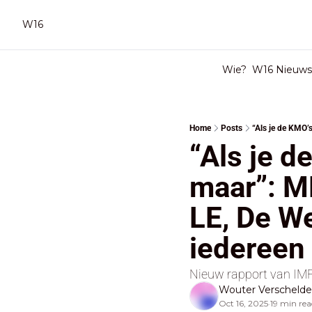
W16
Wie?
W16 Nieuwsb
Home
Posts
“Als je d
maar”: MR
LE, De W
iedereen 
Nieuw rapport van IMF 
Wouter Verscheld
Oct 16, 2025
19 min rea
•