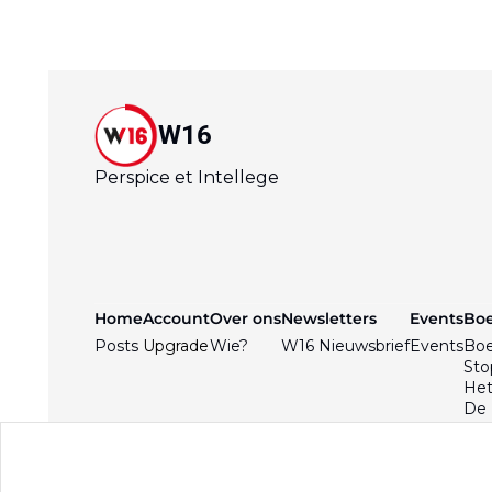
W16
Perspice et Intellege
Home
Account
Over ons
Newsletters
Events
Bo
Posts
Upgrade
Wie?
W16 Nieuwsbrief
Events
Bo
Sto
Het
De 
Bpo
De 