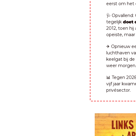
eerst om het 
🩺
 Opvallend:
tegelijk
 doet 
2012, toen hij
opeiste, maar
✈️ Opnieuw e
luchthaven van
keelgat bij de
weer morgen
📊
 Tegen 202
vijf jaar kwam
privésector.