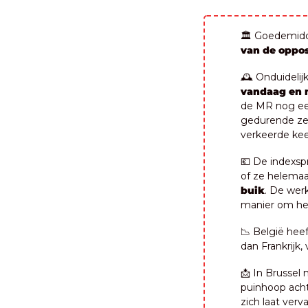
🏛️ Goedemid
van de oppos
vandaag en 
de MR nog een
gedurende zes
verkeerde keel
💶
 De indexspr
of ze helemaal
buik
. De wer
manier om het 
📉
 België hee
dan Frankrijk
📩
 In Brussel 
puinhoop achte
zich laat verv