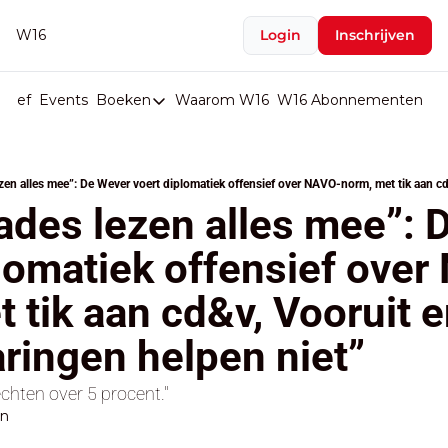
W16
Login
Inschrijven
rief
Events
Boeken
Waarom W16
W16 Abonnementen
U
Boeken
De Val van België
Boeken
des lezen alles mee”: D
Stop de Persen
plomatiek offensief ove
Het Merk België
 tik aan cd&v, Vooruit e
De Doodgravers van België
Bpost Hold-up
aringen helpen niet”
chten over 5 procent."
en
d