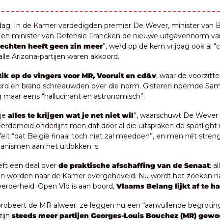
g. In de Kamer verdedigden premier De Wever, minister van B
en minister van Defensie Francken de nieuwe uitgavennorm van 
echten heeft geen zin meer
”, werd op de kern vrijdag ook al “co
alle Arizona-partijen waren akkoord.
tik op de vingers voor MR, Vooruit en cd&v
, waar de voorzitter
d en brand schreeuwden over die norm. Gisteren noemde Sa
g maar eens “hallucinant en astronomisch”.
 je
 alles te krijgen wat je net niet wil
”, waarschuwt De Wever i
rderheid onderlijnt men dat door al die uitspraken de spotlight 
eit “dat België finaal toch niet zal meedoen”, en men nét streng
nismen aan het uitlokken is.
eft een deal over 
de praktische afschaffing van de Senaat
: al
 worden naar de Kamer overgeheveld. Nu wordt het zoeken na
derheid. Open Vld is aan boord, 
Vlaams Belang lijkt af te h
 probeert de MR alweer: ze leggen nu een “aanvullende begroting
ijn 
steeds meer partijen Georges-Louis Bouchez (MR) gewo