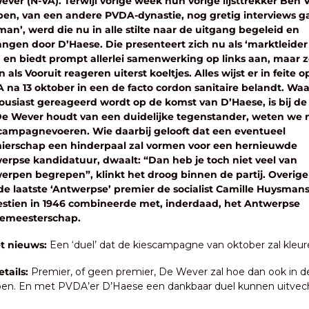
ver (N-VA). Terwijl vorige week hun vorige lijsttrekker Ben V
en, van een andere PVDA-dynastie, nog gretig interviews gaf
an’, werd die nu in alle stilte naar de uitgang begeleid en 
ngen door D’Haese. Die presenteert zich nu als ‘marktleider 
’ en biedt prompt allerlei samenwerking op links aan, maar z
 als Vooruit reageren uiterst koeltjes. Alles wijst er in feite op
na 13 oktober in een de facto cordon sanitaire belandt. Waar
ousiast gereageerd wordt op de komst van D’Haese, is bij de
De Wever houdt van een duidelijke tegenstander, weten we n
 campagnevoeren. Wie daarbij gelooft dat een eventueel 
ierschap een hinderpaal zal vormen voor een hernieuwde 
erpse kandidatuur, dwaalt: “Dan heb je toch niet veel van 
erpen begrepen”, klinkt het droog binnen de partij. Overige
e laatste ‘Antwerpse’ premier de socialist Camille Huysmans,
estien in 1946 combineerde met, inderdaad, het Antwerpse 
emeesterschap.
t nieuws:
 Een ‘duel’ dat de kiescampagne van oktober zal kleur
tails:
 Premier, of geen premier, De Wever zal hoe dan ook in de
pen. En met PVDA’er D’Haese een dankbaar duel kunnen uitvec