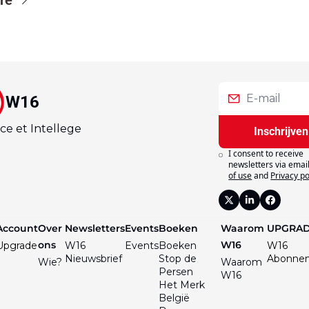
W16
ce et Intellege
Inschrijven
I consent to receive 
newsletters via email
of use
and
Privacy po
Account
Over 
Newsletters
Events
Boeken
Waarom 
UPGRA
ons
W16
Upgrade
W16 
Events
Boeken
W16 
Nieuwsbrief
Stop de 
Abonne
Wie?
Waarom 
Persen
W16
Het Merk 
België