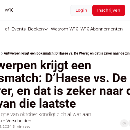
W16
Login
Inschrijven
rief
Events
Boeken
Waarom W16
W16 Abonnementen
U
Boeken
De Val van België
Antwerpen krijgt een boksmatch: D’Haese vs. De Wever, en dat is zeker naar de zin 
Boeken
erpen krijgt een 
Stop de Persen
smatch: D’Haese vs. De 
Het Merk België
r, en dat is zeker naar d
De Doodgravers van België
Bpost Hold-up
van die laatste
ne van oktober kondigt zich al wat aan.
er Verschelden
5, 2024
6 min read
•