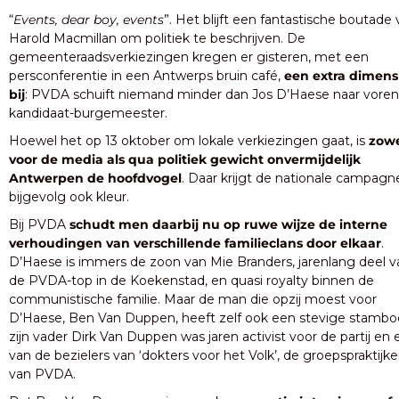
“
Events, dear boy, events
”. Het blijft een fantastische boutade 
Harold Macmillan om politiek te beschrijven. De 
gemeenteraadsverkiezingen kregen er gisteren, met een 
persconferentie in een Antwerps bruin café,
 een extra dimensi
bij
: PVDA schuift niemand minder dan Jos D’Haese naar voren a
kandidaat-burgemeester. 
Hoewel het op 13 oktober om lokale verkiezingen gaat, is 
zowe
voor de media als qua politiek gewicht onvermijdelijk 
Antwerpen de hoofdvogel
. Daar krijgt de nationale campagne
bijgevolg ook kleur. 
Bij PVDA 
schudt men daarbij nu op ruwe wijze de interne 
verhoudingen van verschillende familieclans door elkaar
. 
D’Haese is immers de zoon van Mie Branders, jarenlang deel va
de PVDA-top in de Koekenstad, en quasi royalty binnen de 
communistische familie. Maar de man die opzij moest voor 
D’Haese, Ben Van Duppen, heeft zelf ook een stevige stamboe
zijn vader Dirk Van Duppen was jaren activist voor de partij en 
van de bezielers van ‘dokters voor het Volk’, de groepspraktijke
van PVDA. 