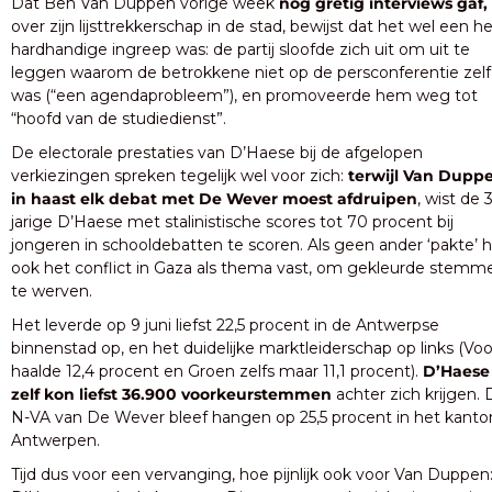
Dat Ben Van Duppen vorige week 
nog gretig interviews gaf,
over zijn lijsttrekkerschap in de stad, bewijst dat het wel een hee
hardhandige ingreep was: de partij sloofde zich uit om uit te 
leggen waarom de betrokkene niet op de persconferentie zelf 
was (“een agendaprobleem”), en promoveerde hem weg tot 
“hoofd van de studiedienst”.
De electorale prestaties van D’Haese bij de afgelopen 
verkiezingen spreken tegelijk wel voor zich:
 terwijl Van Duppe
in haast elk debat met De Wever moest afdruipen
, wist de 3
jarige D’Haese met stalinistische scores tot 70 procent bij 
jongeren in schooldebatten te scoren. Als geen ander ‘pakte’ hij
ook het conflict in Gaza als thema vast, om gekleurde stemme
te werven. 
Het leverde op 9 juni liefst 22,5 procent in de Antwerpse 
binnenstad op, en het duidelijke marktleiderschap op links (Voor
haalde 12,4 procent en Groen zelfs maar 11,1 procent). 
D’Haese 
zelf kon liefst 36.900 voorkeurstemmen
 achter zich krijgen. 
N-VA van De Wever bleef hangen op 25,5 procent in het kanton
Antwerpen.
Tijd dus voor een vervanging, hoe pijnlijk ook voor Van Duppen: