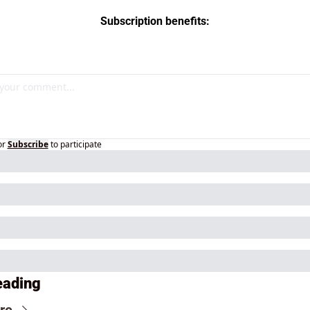
Subscription benefits
:
or
Subscribe
to participate
eading
re