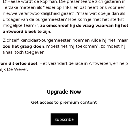
D’Haese wordt de kopman. Die presenteerde zich gisteren in 
Terzake meteen als “leider op links, en dat heeft ons voor een 
nieuwe verantwoordelijkheid gezet”, “maar wat doe je dan als 
uitdager van de burgemeester? Hoe kom je met het sterkst 
mogelijke team?”,
 zo omschreef hij de vraag waarvan hij het
antwoord bleek te zijn. 
Zichzelf ‘kandidaat-burgemeester’ noemen wilde hij niet, maar
zou het graag doen
, moest het mij toekomen”, zo moest hij 
finaal toch toegeven.
om dit ertoe doet
: Het verandert de race in Antwerpen, en helpt
lijk De Wever.
Upgrade Now
Get access to premium content
Subscribe