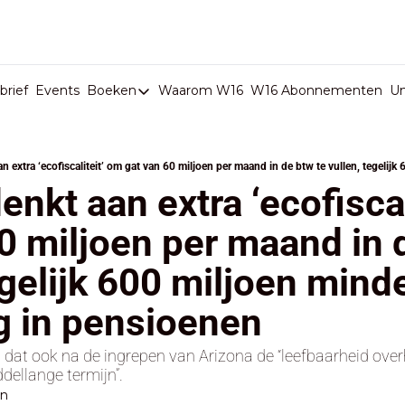
rief
Events
Boeken
Waarom W16
W16 Abonnementen
U
Boeken
De Val van België
Boeken
enkt aan extra ‘ecofiscal
Stop de Persen
0 miljoen per maand in d
Het Merk België
egelijk 600 miljoen minde
De Doodgravers van België
Bpost Hold-up
g in pensioenen
t ook na de ingrepen van Arizona de “leefbaarheid overhe
ellange termijn”.
en