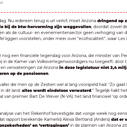
ad
g. Nu iedereen terug is uit verlof, moet Arizona 
dringend op z
e bij de btw-hervorming zijn weggevallen
, doordat zowel de
den als de cultuur- en evenementensector geen verhoging van de
el liggen voorstellen, onder meer over “ecofiscaliteit”, waar Les
 er nog een financiële tegenslag voor Arizona, die minister van P
 in de Kamer van Volksvertegenwoordigers nu toegeeft: door ta
en verwateringen zal Arizona 
in deze legislatuur niet 2,4 milj
aren op de pensioenen
.
aller die men op de Zestien wel al lang voorspeld had: “Zo gaat 
in dit land: 
alles wordt eindeloos verwaterd
.” Tegelijk hakt he
l van premier Bart De Wever (N-VA): het land financieel ‘op orde z
analyse van het Rekenhof bevestigde dat vorige week nog eens u
dat rapport berekende Kamerlid Alexia Bertrand (Anders) 
dat er v
‘onzekerheden’ en ‘vertragingen’ 
in de plannen van Arizona zit