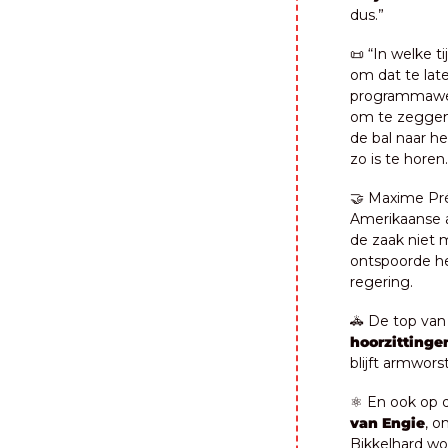
dus.”
📜
 “In welke ti
om dat te late
programmawet 
om te zeggen,
de bal naar he
zo is te horen.
🤝
 Maxime Pré
Amerikaanse a
de zaak niet m
ontspoorde he
regering.
🚓
 De top van 
hoorzittingen
blijft armwors
⚛️ En ook op 
van Engie
, o
Bikkelhard word