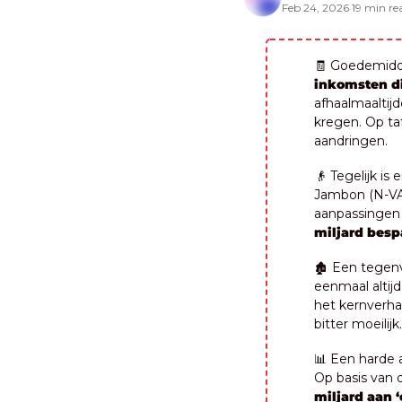
Feb 24, 2026
19 min re
•
🧾
 Goedemidda
inkomsten di
afhaalmaaltij
kregen. Op taf
aandringen.
👴
 Tegelijk is
Jambon (N-VA)
aanpassingen 
miljard besp
🏚️ Een tegenv
eenmaal altijd 
het kernverhaa
bitter moeilijk.
📊
 Een harde 
Op basis van 
miljard aan 