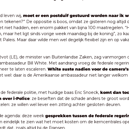
jd leven wij, 
moet er een postduif gestuurd worden naar ik w
n tekenen?” De oppositie is boos, omdat ze gisteren nog altijd de
niet hadden, een enorm pakket van bijna 100 maatregelen. “He
 maar het ligt sinds vorige week maandag bij de koning”, zo ka
t Paleis. Maar daar wilde men wel degelijk flexibel zijn en op vak
vot (LE), de minister van Buitenlandse Zaken, zag vanmorgen d
mbassadeur Bill White. Met aandrang vroeg de federale regeri
eer te laten escaleren. 
White suste nadien voor de camera’s
t wel: daar is de Amerikaanse ambassadeur niet langer welkom b
de federale politie, met huidige baas Eric Snoeck, 
komt dan toc
 over i-Police
: ze beseften dat de schade anders te groot wordt
telen: ze willen wel liever een zitting achter gesloten deuren.
de agenda: deze week 
gesprekken tussen de federale regerin
m eindelijk te zien wat het moet kosten om de kerncentrales op
t dat, zoals altijd bij de Fransen.