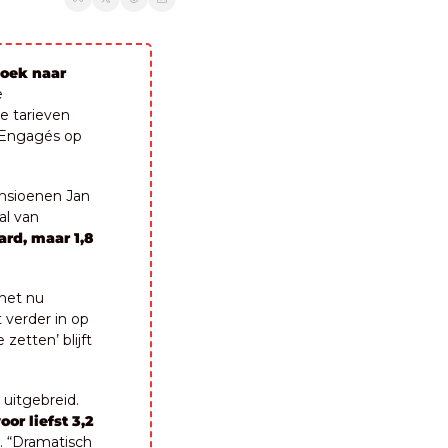
oek naar 
 
 tarieven 
 Engagés op 
ensioenen Jan 
l van 
ard, maar 1,8 
het nu 
t verder in op 
etten’ blijft 
itgebreid. 
oor liefst 3,2 
. “Dramatisch 