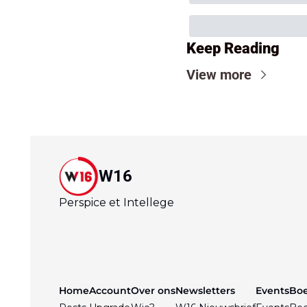
Keep Reading
View more
W16
Perspice et Intellege
Home
Account
Over ons
Newsletters
Events
Bo