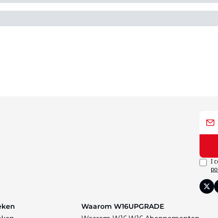
I 
po
eken
Waarom W16
UPGRADE