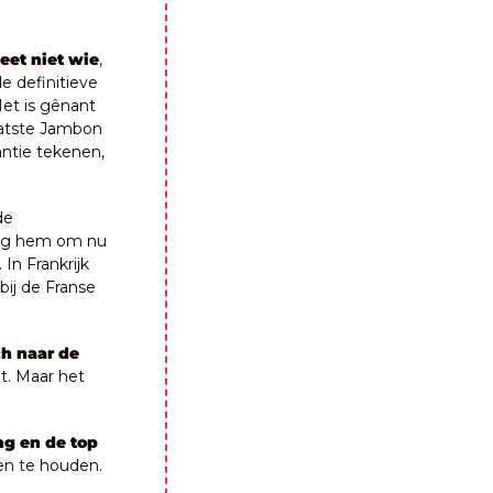
eet niet wie
, 
 definitieve 
t is gênant 
atste Jambon 
antie tekenen, 
e 
ng hem om nu 
. In Frankrijk 
ij de Franse 
h naar de 
. Maar het 
g en de top 
en te houden. 