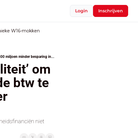
Login
Inschrijven
nieke W16-mokken
Arizona denkt aan extra ‘ecofiscaliteit’ om gat van 60 miljoen per maand in de btw te vullen, tegelijk 600 miljoen minder besparing in pensioenen
iteit’ om 
e btw te 
r 
idsfinanciën niet 