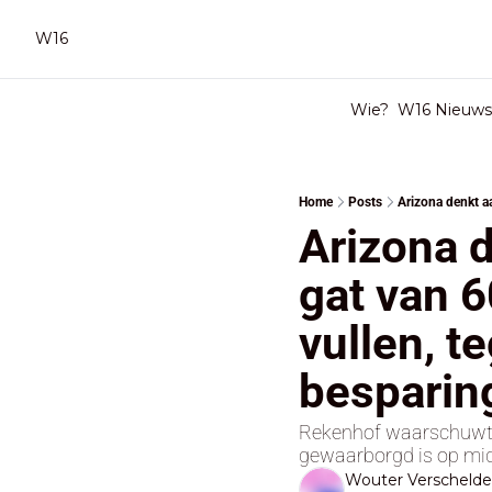
W16
Wie?
W16 Nieuwsb
Home
Posts
Arizona d
gat van 6
vullen, t
besparin
Rekenhof waarschuwt da
gewaarborgd is op midd
Wouter Verscheld