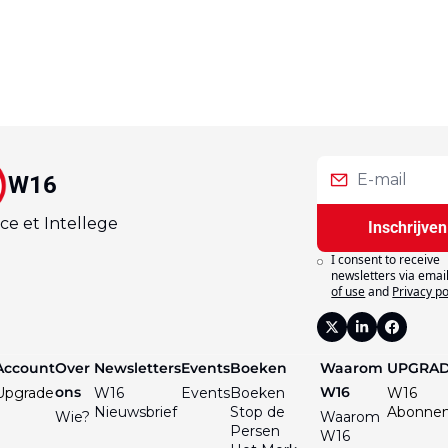
W16
ce et Intellege
Inschrijven
I consent to receive 
newsletters via email
of use
and
Privacy po
Account
Over 
Newsletters
Events
Boeken
Waarom 
UPGRA
ons
W16
Upgrade
W16 
Events
Boeken
W16 
Nieuwsbrief
Stop de 
Abonne
Wie?
Waarom 
Persen
W16