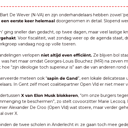
Bart De Wever (N-VA) en zijn onderhandelaars hebben zowel ‘pen
 
een eerste keer helemaal
 doorgenomen in detail. Slopend wer
n’ ging sneller dan gedacht, op twee dagen, maar veel lastige k
rgehakt
. Voor fiscaliteit, wat zondag weer op de agenda staat, dr
rkgroep vandaag nog op volle toeren.
andelingen verlopen 
niet altijd even efficiënt.
 Ze blijven bol sta
 was het maar omdat Georges-Louis Bouchez (MR) na zeven m
 hoe “zijn ideologie toch superieur is” aan die van anderen rond d
serveerde meteen ook “
sapin de Gand
”, een lokale delicatesse u
laars. In Gent zelf moet coalitiepartner Open Vld er niet meer 
ndertussen 
X van Elon Musk blokkeren
, “om onze burgers tegen
inmenging te beschermen”, zo stelt covoorzitter Marie Lecocq. 
mier Alexander De Croo (Open Vld) wat stoere, maar verder gehe
aal over X.
 binden de twee scholen in Anderlecht in: ze gaan toch mee ged