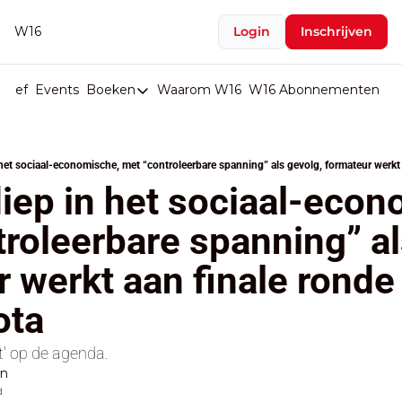
W16
Login
Inschrijven
rief
Events
Boeken
Waarom W16
W16 Abonnementen
U
Boeken
De Val van België
 het sociaal-economische, met “controleerbare spanning” als gevolg, formateur werkt
Boeken
iep in het sociaal-econ
Stop de Persen
roleerbare spanning” als
Het Merk België
 werkt aan finale ronde 
De Doodgravers van België
Bpost Hold-up
ota
t' op de agenda.
en
d