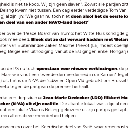
id is niet te koop. Wij zijn geen slaven”. Zowat alle partijen zitte
Belang kwam niet tussen. Een dag eerder verdedigde Tom Van 
) al zijn lijn: “We gaan nu toch niet 
doen alsof het de eerste ke
en deel van een ander NAVO-land bezet?
”
older over de ‘Peace Board’ van Trump: het Witte Huis kondigde g
 ook mee deed. 
Bleek dat ze dat verward hadden met ‘Belaru
ister van Buitenlandse Zaken Maxime Prévot (LE) moest openlijk 
reeg België een uitnodiging, vanuit de EU gingen enkel Hongarije
 zou de PS nu toch 
openstaan voor nieuwe verkiezingen
: de p
Maar wie vindt een tweederdemeerderheid in de Kamer? Tegelijk
 uit: het is de N-VA die “cd&v en Open Vld gebruikt om Brussel t
jn veto tegen de partij van de premier herhaalt.
kerke een dorpsdrama: 
Jean-Marie Dedecker (LDD) flikkert Mar
er (N-VA) uit zijn coalitie
. Die alliantie lokaal was altijd al 
dat een lokale Vlaams Belang-gekozene uit zijn partij is gestapt, 
een alternatieve meerderheid helpen.
oogspanning over het Koerdische deel van Syrië, waar regeringstr