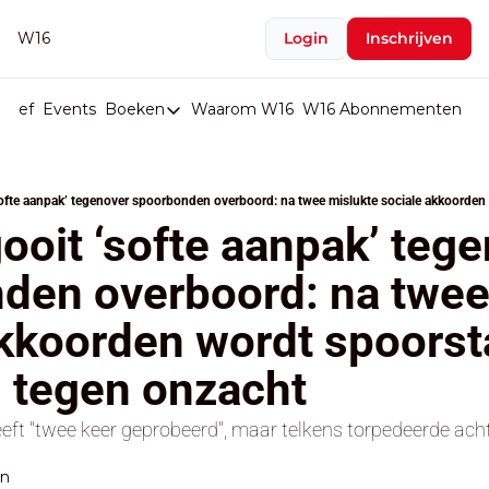
W16
Login
Inschrijven
rief
Events
Boeken
Waarom W16
W16 Abonnementen
U
Boeken
De Val van België
Boeken
ooit ‘softe aanpak’ tege
Stop de Persen
den overboord: na twee 
Het Merk België
kkoorden wordt spoorsta
De Doodgravers van België
Bpost Hold-up
d tegen onzacht
eeft "twee keer geprobeerd", maar telkens torpedeerde ach
en