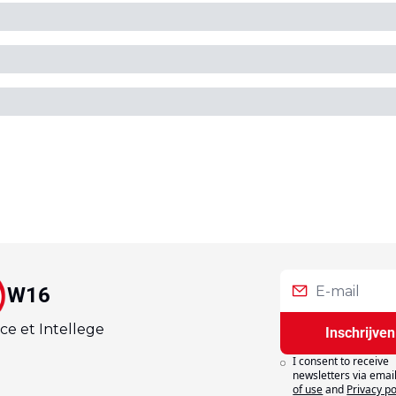
W16
ce et Intellege
Inschrijven
I consent to receive 
newsletters via email
of use
and
Privacy po