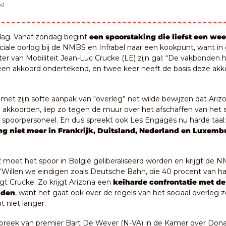
ad
g. Vanaf zondag begint 
een spoorstaking die liefst een wee
ciale oorlog bij de NMBS en Infrabel naar een kookpunt, want in
er van Mobiliteit Jean-Luc Crucke (LE) zijn gal: “De vakbonden 
ig een akkoord ondertekend, en twee keer heeft de basis deze akk
 met zijn softe aanpak van “overleg” net wilde bewijzen dat Arizo
e akkoorden, liep zo tegen de muur over het afschaffen van het s
ang niet meer in Frankrijk, Duitsland, Nederland en Luxemb
 moet het spoor in België geliberaliseerd worden en krijgt de N
“Willen we eindigen zoals Deutsche Bahn, die 40 procent van haar
agt Crucke. Zo krijgt Arizona een 
keiharde confrontatie met de 
nden
, want het gaat ook over de regels van het sociaal overleg ze
 niet langer.
reek van premier Bart De Wever (N-VA) in de Kamer over Donal