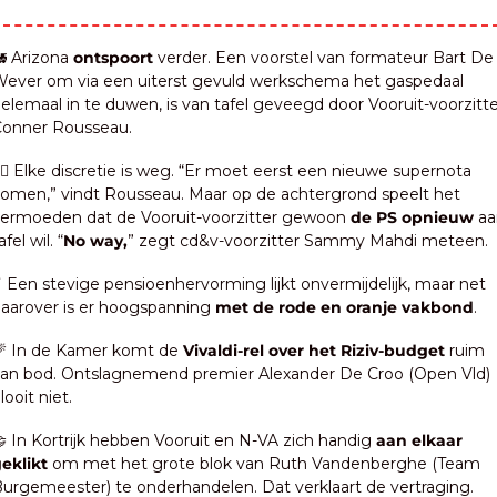

 Arizona 
ontspoort
 verder. Een voorstel van formateur Bart De 
ever om via een uiterst gevuld werkschema het gaspedaal 
elemaal in te duwen, is van tafel geveegd door Vooruit-voorzitte
onner Rousseau.
‍♂️ Elke discretie is weg. “Er moet eerst een nieuwe supernota 
omen,” vindt Rousseau. Maar op de achtergrond speelt het 
ermoeden dat de Vooruit-voorzitter gewoon 
de PS opnieuw
 aa
afel wil. “
No way,
” zegt cd&v-voorzitter Sammy Mahdi meteen.
️ Een stevige pensioenhervorming lijkt onvermijdelijk, maar net 
aarover is er hoogspanning 
met de rode en oranje vakbond
.

 In de Kamer komt de 
Vivaldi-rel over het Riziv-budget
 ruim 
an bod. Ontslagnemend premier Alexander De Croo (Open Vld) 
looit niet.

 In Kortrijk hebben Vooruit en N-VA zich handig
 aan elkaar 
eklikt
 om met het grote blok van Ruth Vandenberghe (Team 
urgemeester) te onderhandelen. Dat verklaart de vertraging.