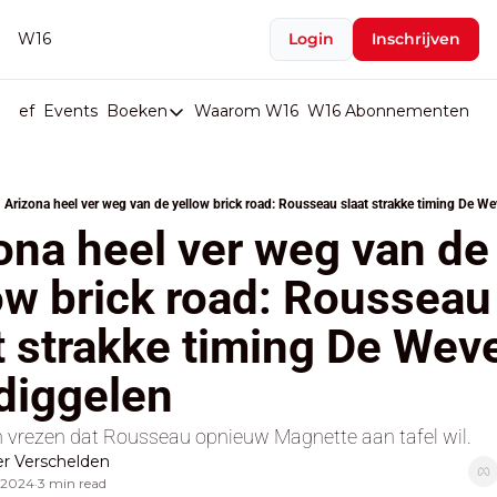
W16
Login
Inschrijven
rief
Events
Boeken
Waarom W16
W16 Abonnementen
U
Boeken
De Val van België
Arizona heel ver weg van de yellow brick road: Rousseau slaat strakke timing De We
Boeken
ona heel ver weg van de 
Stop de Persen
ow brick road: Rousseau 
Het Merk België
t strakke timing De Weve
De Doodgravers van België
Bpost Hold-up
diggelen
 vrezen dat Rousseau opnieuw Magnette aan tafel wil.
r Verschelden
 2024
3 min read
•