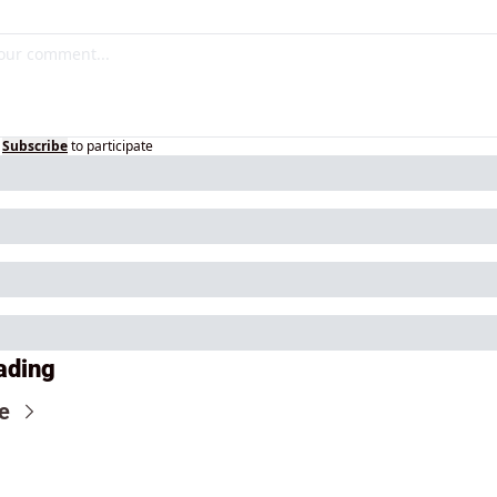
Subscribe
to participate
ading
e