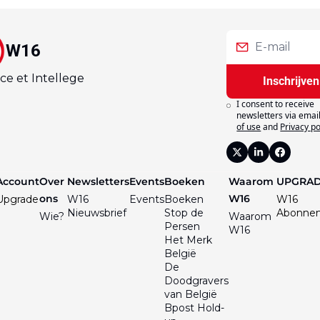
W16
ce et Intellege
Inschrijven
I consent to receive 
newsletters via email
of use
and
Privacy po
Account
Over 
Newsletters
Events
Boeken
Waarom 
UPGRA
ons
W16
Upgrade
W16 
Events
Boeken
W16 
Nieuwsbrief
Stop de 
Abonne
Wie?
Waarom 
Persen
W16
Het Merk 
België
De 
Doodgravers 
van België
Bpost Hold-