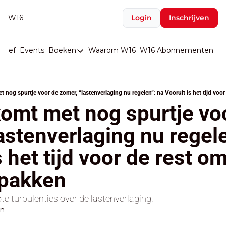
W16
Login
Inschrijven
rief
Events
Boeken
Waarom W16
W16 Abonnementen
U
Boeken
De Val van België
Boeken
omt met nog spurtje voo
Stop de Persen
astenverlaging nu regele
Het Merk België
s het tijd voor de rest o
De Doodgravers van België
Bpost Hold-up
 pakken
 turbulenties over de lastenverlaging.
en