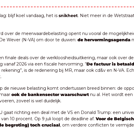
: blijf koel vandaag, het is 
snikheet
. Niet meer in de Wetstraat, 
rd over de meerwaardebelasting opent nu vooral de mogelijkheid
 De Wever (N-VA) om door te duwen: 
de hervormingsagenda
 
en finale deals over de werkloosheidsuitkering, maar ook over de
g vanaf 2026 via een fiscale hervorming. “
De factuur is betaal
rekening”, is de redenering bij MR, maar ook cd&v en N-VA. Echt
.
 op de nieuwe belasting komt ondertussen breed binnen: de opposi
 maar 
ook de bankensector waarschuwt 
nu al. Het wordt een
voeren, zoveel is wel duidelijk.
U gaat richting een deal met de VS en Donald Trump: een univer
van 10 procent. Op 9 juli loopt de deadline af. 
Voor de Belgisch
de begroting) toch cruciaal
, om verdere conflicten te vermijde