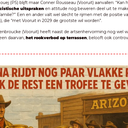
cistische uitspraken
 en attitude nog beweren deel uit te mak
 familie?” Een en ander valt wel slecht te rijmen met de positie va
, die “met Vooruit in 2029 de grootste wil worden”.
enbroucke (Vooruit) heeft naast de artsenhervorming nog wel wa
een daarvan, 
het rookverbod op terrassen
, belooft ook controve