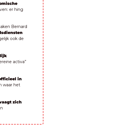
omische 
en: er hing 
Zaken Bernard 
dsdiensten 
elijk ook de 
ijk 
reine activa” 
ficieel in 
n waar het 
aagt zich 
n 