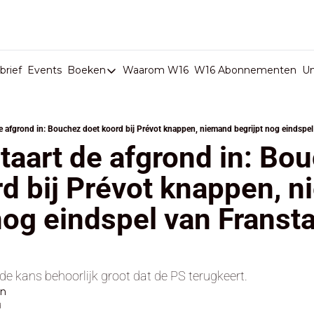
rief
Events
Boeken
Waarom W16
W16 Abonnementen
U
Boeken
De Val van België
e afgrond in: Bouchez doet koord bij Prévot knappen, niemand begrijpt nog eindspel 
Boeken
taart de afgrond in: Bou
Stop de Persen
d bij Prévot knappen, n
Het Merk België
nog eindspel van Franstal
De Doodgravers van België
Bpost Hold-up
 de kans behoorlijk groot dat de PS terugkeert.
en
d