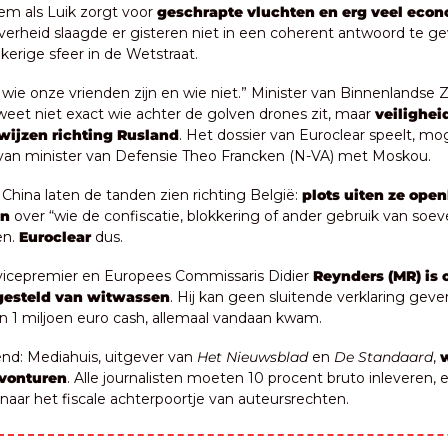
m als Luik zorgt voor 
geschrapte vluchten en erg veel econ
verheid slaagde er gisteren niet in een coherent antwoord te gev
kerige sfeer in de Wetstraat.
wie onze vrienden zijn en wie niet.” Minister van Binnenlandse 
weet niet exact wie achter de golven drones zit, maar 
veilighei
 wijzen richting Rusland
. Het dossier van Euroclear speelt, mog
 van minister van Defensie Theo Francken (N-VA) met Moskou.
China laten de tanden zien richting België: 
plots uiten ze openl
en
 over “wie de confiscatie, blokkering of ander gebruik van soeve
n. 
Euroclear
 dus.
vicepremier en Europees Commissaris Didier 
Reynders (MR) is of
gesteld van witwassen
. Hij kan geen sluitende verklaring geve
n 1 miljoen euro cash, allemaal vandaan kwam.
end: Mediahuis, uitgever van 
Het Nieuwsblad
 en 
De Standaard
, 
w
avonturen
. Alle journalisten moeten 10 procent bruto inleveren, e
aar het fiscale achterpoortje van auteursrechten.