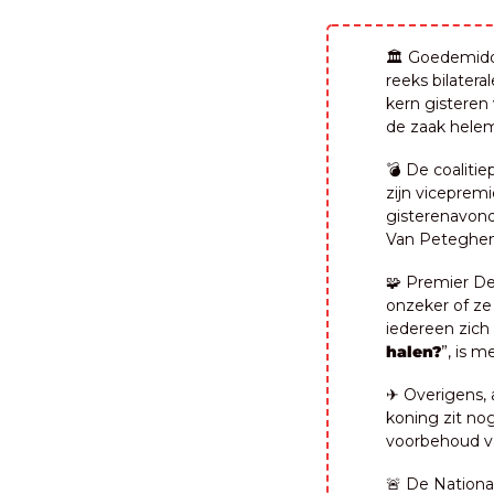
🏛️ Goedemid
reeks bilatera
kern gisteren
de zaak helem
💣 De coalitie
zijn viceprem
gisterenavond
Van Peteghem
🧩
 Premier De
onzeker of ze
iedereen zich 
halen?
”, is m
✈️ Overigens,
koning zit nog
voorbehoud v
🚨
 De Nationa