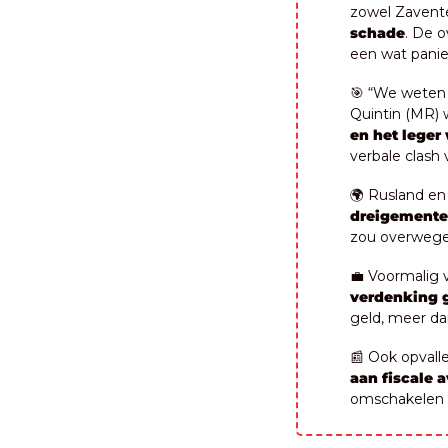
zowel Zavente
schade
. De o
een wat panie
🎯
 “We weten 
Quintin (MR) 
en het leger
verbale clash
🌍 Rusland en 
dreigement
zou overwege
💼
 Voormalig 
verdenking 
geld, meer da
📰
 Ook opvall
aan fiscale 
omschakelen n