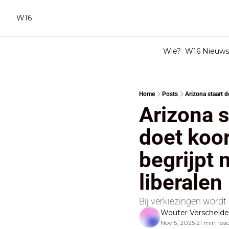
W16
Wie?
W16 Nieuwsb
Home
Posts
Arizona staart d
Arizona s
doet koor
begrijpt 
liberalen
Bij verkiezingen wordt
Wouter Verscheld
Nov 5, 2025
21 min rea
•