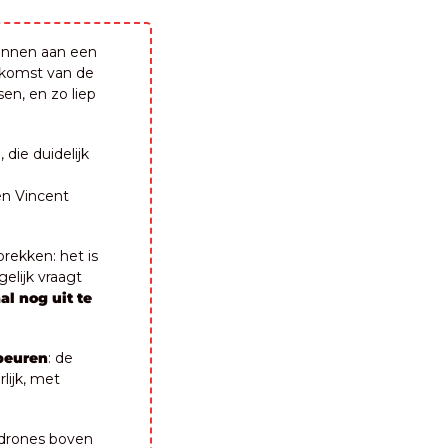
nnen aan een 
nkomst van de 
n, en zo liep 
 die duidelijk 
n Vincent 
ekken: het is 
ijk vraagt 
l nog uit te 
beuren
: de 
lijk, met 
drones boven 