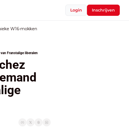
Login
Inschrijven
nieke W16-mokken
van Franstalige liberalen
chez 
iemand 
ige 