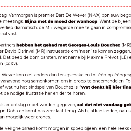
dag. Vanmorgen is premier Bart De Wever (N-VA) opnieuw bego
le meetings. 
Bijna met de moed der wanhoop
. Want de bijee
 verliep dramatisch: de MR weigerde mee te gaan in compromisse
aal vast.
partners 
hebben het gehad met Georges-Louis Bouchez 
(MR),
ier David Clarinval (MR) instrueerde om ‘neen’ te komen zeggen, 
. Dat deed de bom barsten, met name bij Maxime Prévot (LE) e
 (cd&v).
 Wever kon niet anders dan terugschakelen tot één-op-ééngespr
 vanavond nog samenkomen om in groep te onderhandelen. Tegel
af wat nu het eindspel van Bouchez is: “
Wat denkt hij hier finaa
et de nodige frustratie her en der te horen.
 als er ontslag moet worden gegeven, 
zal dat niet vandaag ge
 in Doha en komt pas zeer laat terug. Als hij al kan landen, natuur
an mogelijk weer drones.
le Veiligheidsraad komt morgen in spoed bijeen: een hele reeks 