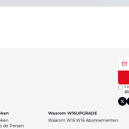
I 
po
eken
Waarom W16
UPGRADE
eken
Waarom W16
W16 Abonnementen
p de Persen