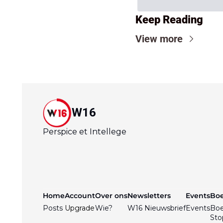
Keep Reading
View more
W16
Perspice et Intellege
Home
Account
Over ons
Newsletters
Events
Bo
Posts
Upgrade
Wie?
W16 Nieuwsbrief
Events
Bo
Sto