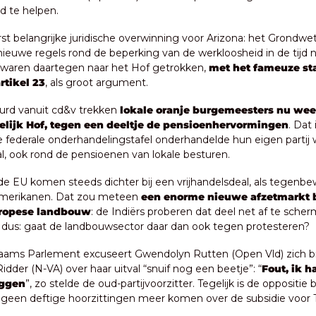
d te helpen.
rst belangrijke juridische overwinning voor Arizona: het Grondwett
nieuwe regels rond de beperking van de werkloosheid in de tijd ni
waren daartegen naar het Hof getrokken, 
met het fameuze sta
rtikel 23
, als groot argument.
rd vanuit cd&v trekken 
lokale oranje burgemeesters nu weer
lijk Hof, tegen een deeltje de pensioenhervormingen
. Dat 
 federale onderhandelingstafel onderhandelde hun eigen partij w
al, ook rond de pensioenen van lokale besturen.
 de EU komen steeds dichter bij een vrijhandelsdeal, als tegenbe
merikanen. Dat zou meteen 
een enorme nieuwe afzetmarkt 
uropese landbouw
: de Indiërs proberen dat deel net af te scher
 dus: gaat de landbouwsector daar dan ook tegen protesteren?
t Vlaams Parlement excuseert Gwendolyn Rutten (Open Vld) zich bij
idder (N-VA) over haar uitval “snuif nog een beetje”: “
Fout, ik ha
ggen
”, zo stelde de oud-partijvoorzitter. Tegelijk is de oppositie b
 geen deftige hoorzittingen meer komen over de subsidie voor