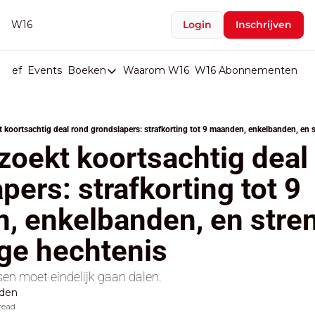
W16
Login
Inschrijven
rief
Events
Boeken
Waarom W16
W16 Abonnementen
U
Boeken
De Val van België
t koortsachtig deal rond grondslapers: strafkorting tot 9 maanden, enkelbanden, en 
Boeken
zoekt koortsachtig deal 
Stop de Persen
pers: strafkorting tot 9 
Het Merk België
 enkelbanden, en stren
De Doodgravers van België
Bpost Hold-up
ge hechtenis 
en moet eindelijk gaan dalen.
lden
read