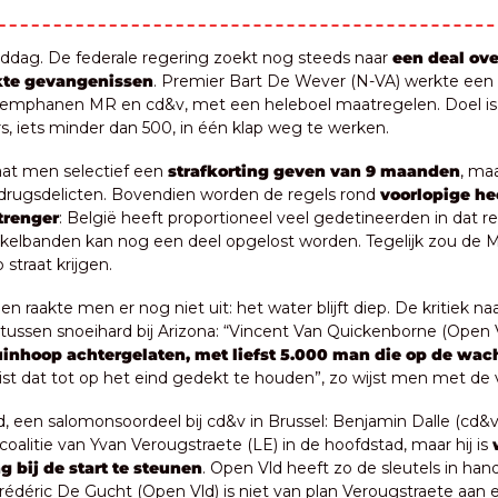
dag. De federale regering zoekt nog steeds naar 
een deal ove
kte gevangenissen
. Premier Bart De Wever (N-VA) werkte een
 kemphanen MR en cd&v, met een heleboel maatregelen. Doel is
s, iets minder dan 500, in één klap weg te werken. 
gaat men selectief een 
strafkorting geven van 9 maanden
, maa
drugsdelicten. Bovendien worden de regels rond 
voorlopige he
trenger
: België heeft proportioneel veel gedetineerden in dat r
elbanden kan nog een deel opgelost worden. Tegelijk zou de M
p straat krijgen.
 raakte men er nog niet uit: het water blijft diep. De kritiek naar
rtussen snoeihard bij Arizona: “Vincent Van Quickenborne (Open V
inhoop achtergelaten, met liefst 5.000 man die op de wacht
ist dat tot op het eind gedekt te houden”, zo wijst men met de 
d, een salomonsoordeel bij cd&v in Brussel: Benjamin Dalle (cd&v)
 coalitie van Yvan Verougstraete (LE) in de hoofdstad, maar hij is 
g bij de start te steunen
. Open Vld heeft zo de sleutels in han
Frédéric De Gucht (Open Vld) is niet van plan Verougstraete aan e