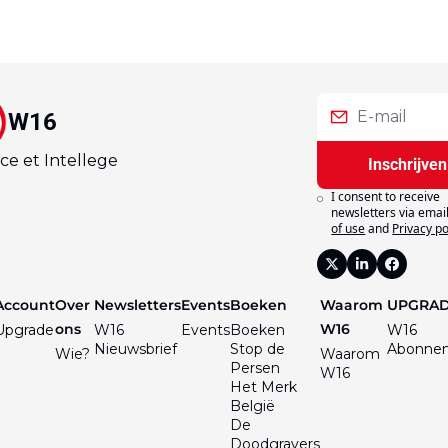
W16
ce et Intellege
Inschrijven
I consent to receive 
newsletters via email
of use
and
Privacy po
Account
Over 
Newsletters
Events
Boeken
Waarom 
UPGRA
ons
W16
Upgrade
W16 
Events
Boeken
W16 
Nieuwsbrief
Stop de 
Abonne
Wie?
Waarom 
Persen
W16
Het Merk 
België
De 
Doodgravers 