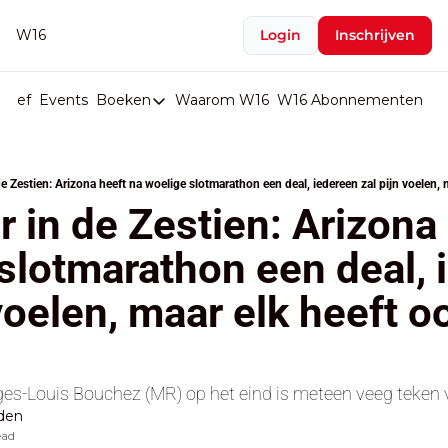
W16
Login
Inschrijven
rief
Events
Boeken
Waarom W16
W16 Abonnementen
U
Boeken
De Val van België
e Zestien: Arizona heeft na woelige slotmarathon een deal, iedereen zal pijn voelen, m
Boeken
 in de Zestien: Arizona 
Stop de Persen
slotmarathon een deal, 
Het Merk België
 voelen, maar elk heeft o
De Doodgravers van België
Bpost Hold-up
s-Louis Bouchez (MR) op het eind is meteen veeg teken vo
den
ead