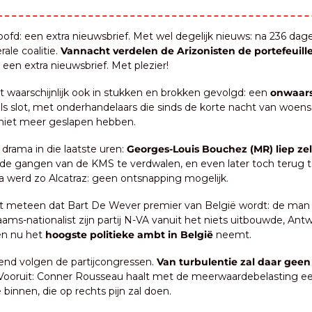
oofd: een extra nieuwsbrief. Met wel degelijk nieuws: na 236 dage
ale coalitie. 
Vannacht verdelen de Arizonisten de portefeuill
 een extra nieuwsbrief. Met plezier!
t waarschijnlijk ook in stukken en brokken gevolgd: een 
onwaarsc
als slot, met onderhandelaars die sinds de korte nacht van woens
niet meer geslapen hebben.
 drama in die laatste uren: 
Georges-Louis Bouchez (MR) liep zel
 de gangen van de KMS te verdwalen, en even later toch terug t
na werd zo Alcatraz: geen ontsnapping mogelijk.
 meteen dat Bart De Wever premier van België wordt: de man di
ams-nationalist zijn partij N-VA vanuit het niets uitbouwde, Antw
 en nu het 
hoogste politieke ambt in België 
neemt.
end volgen de partijcongressen. 
Van turbulentie zal daar geen 
j Vooruit: Conner Rousseau haalt met de meerwaardebelasting ee
 binnen, die op rechts pijn zal doen.