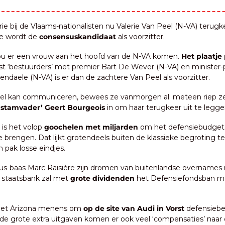
ie bij de Vlaams-nationalisten nu Valerie Van Peel (N-VA) terugke
ze wordt de 
consensuskandidaat
 als voorzitter.
 zou er een vrouw aan het hoofd van de N-VA komen. 
Het plaatje
st ‘bestuurders’ met premier Bart De Wever (N-VA) en minister-p
ndaele (N-VA) is er dan de zachtere Van Peel als voorzitter.
el kan communiceren, bewees ze vanmorgen al: meteen riep ze 
 ‘stamvader’ Geert Bourgeois
 in om haar terugkeer uit te legge
is het volop 
goochelen met miljarden
 om het defensiebudget 
 brengen. Dat lijkt grotendeels buiten de klassieke begroting te 
n pak losse eindjes.
fius-baas Marc Raisière zijn dromen van buitenlandse overnames
staatsbank zal met 
grote dividenden
 het Defensiefondsban m
s het Arizona menens om 
op de site van Audi in Vorst
 defensiebe
 de grote extra uitgaven komen er ook veel ‘compensaties’ naar 