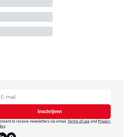
Inschrijven
consent to receive newsletters via email.
Terms of use
and
Privacy 
licy
.