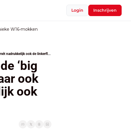
Login
Inschrijven
nieke W16-mokken
Bij comeback gaat Van Peel voor de ‘big tent’ van N-VA: bestuurspartij, maar ook ‘brede volkspartij’, mét nadrukkelijk ook de linkerflank
e ‘big 
aar ook 
ijk ook 