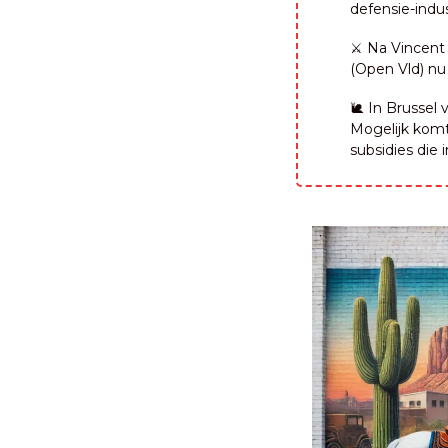
defensie-indus
⚔️ Na Vincent
(Open Vld) nu 
🐌
 In Brussel
Mogelijk komt
subsidies die