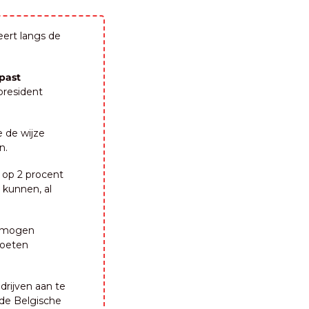
ert langs de 
 past
resident 
de wijze 
n.
op 2 procent 
kunnen, al 
 mogen 
oeten 
drijven aan te 
de Belgische 