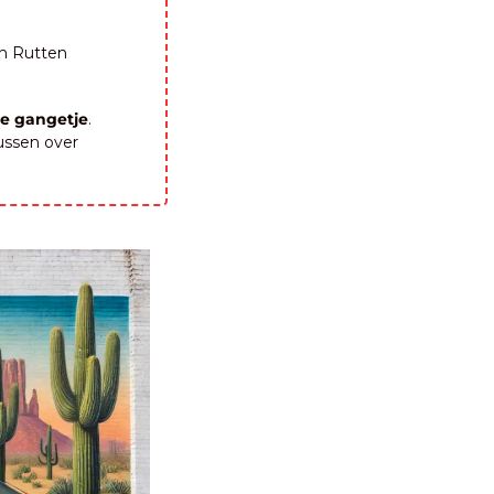
n Rutten 
e gangetje
. 
ussen over 