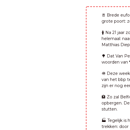
🚪
 Brede eufor
grote poort: 
🚺 Na 21 jaar
helemaal: naa
Matthias Diepe
🌳
 Dat Van Pe
woorden van
🪖
 Deze week 
van het bbp te
zijn er nog ee
🏦
 Zo zal Bel
opbergen. De 
stutten.
🏭 Tegelijk i
trekken: door