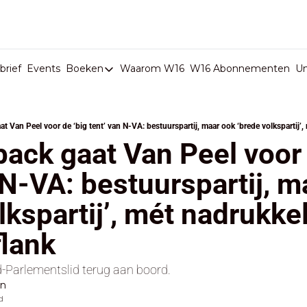
rief
Events
Boeken
Waarom W16
W16 Abonnementen
U
Boeken
De Val van België
Boeken
ack gaat Van Peel voor d
Stop de Persen
 N-VA: bestuurspartij, m
Het Merk België
kspartij’, mét nadrukkel
De Doodgravers van België
Bpost Hold-up
flank
d-Parlementslid terug aan boord.
en
d