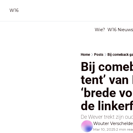
W16
Wie?
W16 Nieuwsb
Home
Posts
Bij comeb
tent’ van
‘brede vol
de linker
De Wever trekt zijn ou
Wouter Verscheld
Mar 10, 2025
2 min rea
•