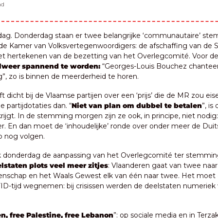
ad
dag. Donderdag staan er twee belangrijke ‘communautaire’ ste
de Kamer van Volksvertegenwoordigers: de afschaffing van de S
het hertekenen van de bezetting van het Overlegcomité. Voor de
alweer spannend te worden:
 “Georges-Louis Bouchez chanteer
g”, zo is binnen de meerderheid te horen.
jft dicht bij de Vlaamse partijen over een ‘prijs’ die de MR zou eis
e partijdotaties dan. “
Niet van plan om dubbel te betalen
”, i
ijgt. In de stemming morgen zijn ze ook, in principe, niet nodig:
iller. En dan moet de ‘inhoudelijke’ ronde over onder meer de Duits
 nog volgen.
ok donderdag de aanpassing van het Overlegcomité ter stemming
lstaten plots veel meer zitjes
: Vlaanderen gaat van twee naar v
schap en het Waals Gewest elk van één naar twee. Het moet de
ID-tijd wegnemen: bij crisissen werden de deelstaten numeriek
n, free Palestine, free Lebanon
”: op sociale media en in Terza