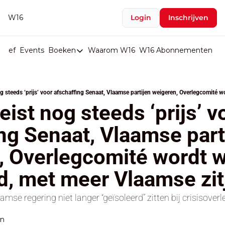
W16
Login
Inschrijven
rief
Events
Boeken
Waarom W16
W16 Abonnementen
U
Boeken
De Val van België
Boeken
ist nog steeds ‘prijs’ vo
Stop de Persen
ng Senaat, Vlaamse parti
Het Merk België
 Overlegcomité wordt w
De Doodgravers van België
Bpost Hold-up
d, met meer Vlaamse zit
se regering niet langer “geïsoleerd” zitten bij crisisoverl
en