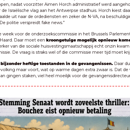
s open, nadat voorzitter Aimen Horch administratief werd aangeho
de Israëlische vlag aan het Antwerpse stadhuis. Horch kiest daar
haalde uit naar de ordediensten en zeker de N-VA, na beschuldigi
e politie verspreidt fake news.”
le week voor de onderzoekscommissie in het Brussels Parlement
 Haard. Daar moet een 
kroongetuige mogelijk opnieuw kom
erker van die sociale huisvestingsmaatschappij echt onzin kwam
ssie. De vraag is straks wel of die commissie meer tijd moet kri
 
bijzonder heftige toestanden in de gevangenissen.
 Daar duu
volking maar voort, wat op warme dagen extra zwaar is. Dat de
an gingen staken, viel heel moeilijk voor de gevangenisdirecteur