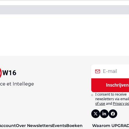
W16
ce et Intellege
Inschrijven
I consent to receive 
newsletters via email
of use
and
Privacy po
Account
Over 
Newsletters
Events
Boeken
Waarom 
UPGRA