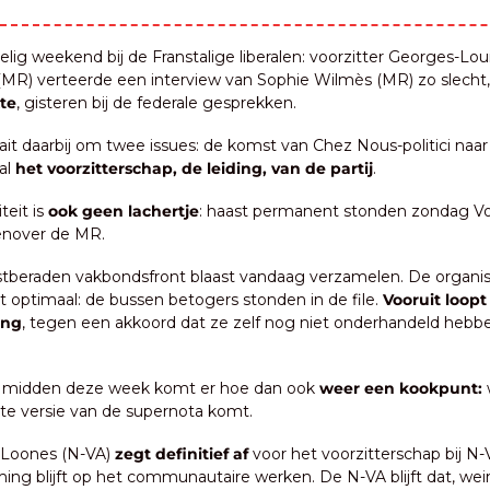
lig weekend bij de Franstalige liberalen: voorzitter Georges-Loui
MR) verteerde een interview van Sophie Wilmès (MR) zo slecht,
te
, gisteren bij de federale gesprekken.
ait daarbij om twee issues: de komst van Chez Nous-politici naar
l 
het voorzitterschap, de leiding, van de partij
.
iteit is 
ook geen lachertje
: haast permanent stonden zondag Voo
enover de MR.
stberaden vakbondsfront blaast vandaag verzamelen. De organisa
et optimaal: de bussen betogers stonden in de file. 
Vooruit loopt
ing
, tegen een akkoord dat ze zelf nog niet onderhandeld hebbe
s midden deze week komt er hoe dan ook 
weer een kookpunt:
te versie van de supernota komt.
 Loones (N-VA) 
zegt definitief af
 voor het voorzitterschap bij N-
ng blijft op het communautaire werken. De N-VA blijft dat, wein