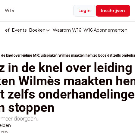
W16
Login
Inschrijven
rief
Events
Boeken
Waarom W16
W16 Abonnementen
U
Boeken
De Val van België
 de knel over leiding MR: uitspraken Wilmès maakten hem zo boos dat zelfs onder
Boeken
 in de knel over leiding
Stop de Persen
ken Wilmès maakten hem
Het Merk België
t zelfs onderhandelinge
De Doodgravers van België
Bpost Hold-up
n stoppen
et meer doorgaan.
elden
 read