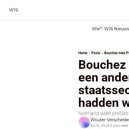
W16
Wie?
W16 Nieuwsb
Home
Posts
Bouchez n
een ander
staatssec
hadden we
Niemand weet precies o
Wouter Verscheld
Jul 15, 2025
3 min read
•