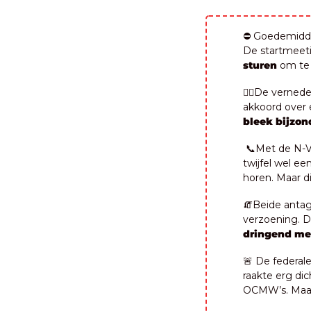
⛔️ Goedemidda
De startmeet
sturen
 om te
⛓️‍💥De verne
bleek bijzo
📞
Met de N-V
twijfel wel een
horen. Maar d
🧯
Beide antag
dringend met
🚨
 De federal
raakte erg dic
OCMW’s. Maa