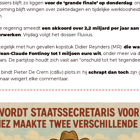
siers blijft zo liggen 
voor de ‘grande finale’ op donderdag
: o
ming blijft wringen over ziektedagen en tijdelijke werkloosheid, 
n.
e regering smeedt 
een akkoord over 2,2 miljard per jaar aan 
uurwerken
. Vrijdag volgt het dossier Fluvius.
 tegelijk met hun gevallen kopstuk Didier Reynders (MR): 
die wa
ean-Claude Fontinoy tot 1 miljoen euro wit
, onder meer via d
ars. De partijtop houdt zich vast aan “onschuld tot het tegendee
r bindt Pieter De Crem (cd&v) plots in: hij 
schrapt dan toch
 zijn
 maar weigert elke commentaar.