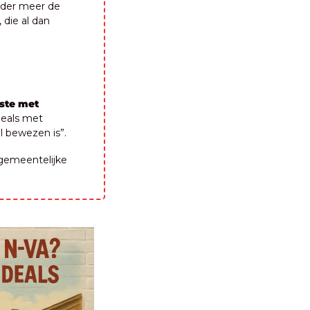
nder meer de 
die al dan 
ste met 
eals met 
l bewezen is”.
 gemeentelijke 