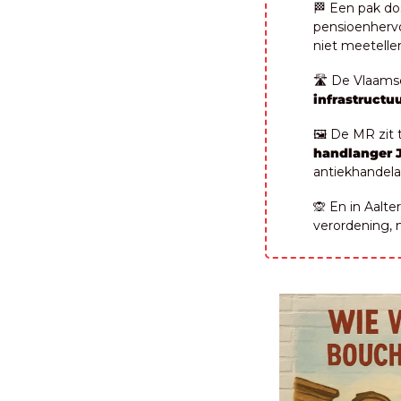
🏁
 Een pak dos
pensioenhervor
niet meetelle
🛣️ De Vlaams
infrastruct
🖼️ De MR zit
handlanger J
antiekhandela
🙊
 En in Aalte
verordening,