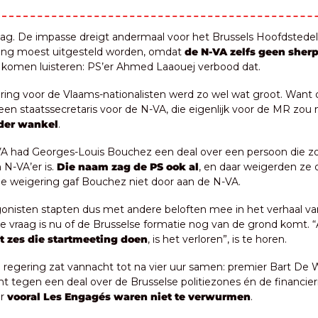
g. De impasse dreigt andermaal voor het Brussels Hoofdstedeli
ing moest uitgesteld worden, omdat 
de N-VA zelfs geen sher
 komen luisteren: PS’er Ahmed Laaouej verbood dat.
dering voor de Vlaams-nationalisten werd zo wel wat groot. Want 
nder wankel
.
A had Georges-Louis Bouchez een deal over een persoon die zo
 N-VA’er is.
 Die naam zag de PS ook al
, en daar weigerden ze di
ie weigering gaf Bouchez niet door aan de N-VA.
onisten stapten dus met andere beloften mee in het verhaal van
 zes die startmeeting doen
, is het verloren”, is te horen.
e regering zat vannacht tot na vier uur samen: premier Bart De 
ht tegen een deal over de Brusselse politiezones én de financier
r 
vooral Les Engagés waren niet te verwurmen
.