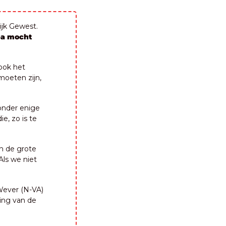
jk Gewest. 
pa mocht 
ook het 
akkoord over een staatssecretaris voor de N-VA, die eigenlijk voor de MR zou moeten zijn, 
nder enige 
e, zo is te 
 de grote 
verzoening. De vraag is nu of de Brusselse formatie nog van de grond komt. “Als we niet 
Wever (N-VA) 
ing van de 