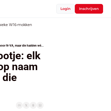
Login
Inschrijven
nieke W16-mokken
Bouchez nam PS én N-VA in het ootje: elk een andere deal, PS zei al ‘neen’ op naam staatssecretaris voor N-VA, maar die hadden wél een ‘okay’ van de MR
tje: elk 
 op naam 
die 