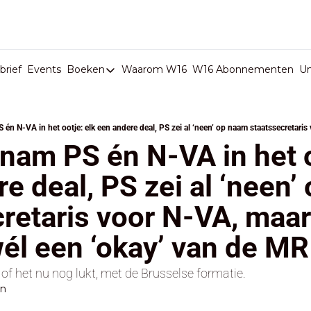
rief
Events
Boeken
Waarom W16
W16 Abonnementen
U
Boeken
De Val van België
Boeken
am PS én N-VA in het oo
Stop de Persen
e deal, PS zei al ‘neen’
Het Merk België
retaris voor N-VA, maar 
De Doodgravers van België
Bpost Hold-up
́l een ‘okay’ van de MR
f het nu nog lukt, met de Brusselse formatie.
en