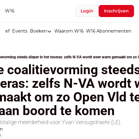
W16
Login
Inschrijven
rief
Events
Boeken
Waarom W16
W16 Abonnementen
U
Boeken
De Val van België
Boeken
 coalitievorming steeds
Stop de Persen
eras: zelfs N-VA wordt 
Het Merk België
aakt om zo Open Vld te
De Doodgravers van België
Bpost Hold-up
 aan boord te komen
stalige meerderheid voor Yvan Verougstraete (LE).
en
d