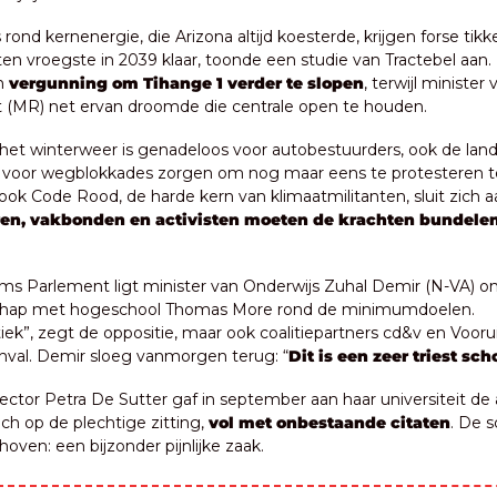
rond kernenergie, die Arizona altijd koesterde, krijgen forse tikk
 ten vroegste in 2039 klaar, toonde een studie van Tractebel aan. E
n 
vergunning om Tihange 1 verder te slopen
, terwijl minister
 (MR) net ervan droomde die centrale open te houden.
n het winterweer is genadeloos voor autobestuurders, ook de lan
 voor wegblokkades zorgen om nog maar eens te protesteren t
ok Code Rood, de harde kern van klimaatmilitanten, sluit zich aan
en, vakbonden en activisten moeten de krachten bundele
ams Parlement ligt minister van Onderwijs Zuhal Demir (N-VA) on
chap met hogeschool Thomas More rond de minimumdoelen. 
tiek”, zegt de oppositie, maar ook coalitiepartners cd&v en Vooru
aanval. Demir sloeg vanmorgen terug: “
Dit is een zeer triest sc
ector Petra De Sutter gaf in september aan haar universiteit de
h op de plechtige zitting, 
vol met onbestaande citaten
. De s
oven: een bijzonder pijnlijke zaak.