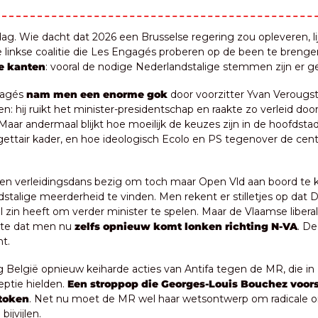
. Wie dacht dat 2026 een Brusselse regering zou opleveren, lijk
 linkse coalitie die Les Engagés proberen op de been te brengen
le kanten
: vooral de nodige Nederlandstalige stemmen zijn er g
gagés 
nam men een enorme gok
 door voorzitter Yvan Verougst
ren: hij ruikt het minister-presidentschap en raakte zo verleid do
Maar andermaal blijkt hoe moeilijk de keuzes zijn in de hoofdsta
gettair kader, en hoe ideologisch Ecolo en PS tegenover de cent
 een verleidingsdans bezig om toch maar Open Vld aan boord te kr
stalige meerderheid te vinden. Men rekent er stilletjes op dat 
l zin heeft om verder minister te spelen. Maar de Vlaamse liber
ate dat men nu 
zelfs opnieuw komt lonken richting N-VA
. De
t.
ig België opnieuw keiharde acties van Antifa tegen de MR, die in 
ptie hielden.
 Een stroppop die Georges-Louis Bouchez voors
stoken
. Net nu moet de MR wel haar wetsontwerp om radicale or
ijvijlen.