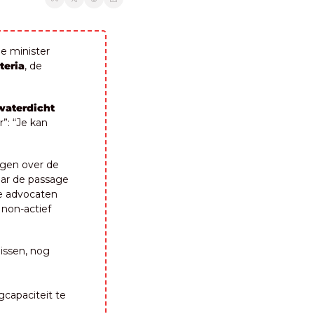
e minister 
teria
, de 
waterdicht 
 “Je kan 
 De oppositie is spijkerhard: ze gaan premier Bart De Wever (N-VA) ondervragen over de 
ar de passage 
ge advocaten 
non-actief 
issen, nog 
capaciteit te 