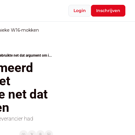
Login
Inschrijven
nieke W16-mokken
“Contract gemaakt met gerenommeerd advocatenkantoor, daar stap je niet eenzijdig uit”: Verlinden gebruikte net dat argument om i-Police te behouden
meerd 
t 
 net dat 
en
everancier had 