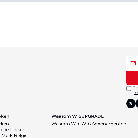
I 
po
eken
Waarom W16
UPGRADE
eken
Waarom W16
W16 Abonnementen
p de Persen
 Merk België