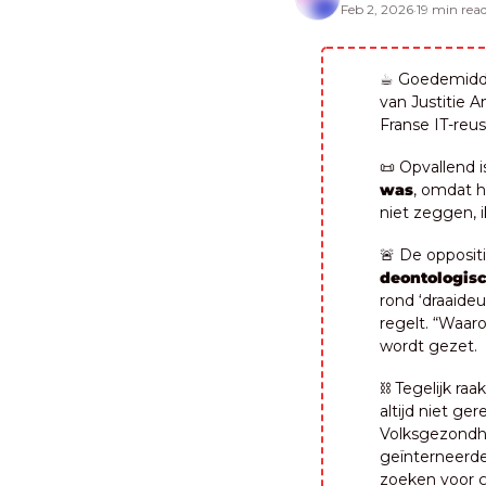
Feb 2, 2026
19 min rea
•
☕ Goedemiddag
van Justitie A
Franse IT-reus
📜
 Opvallend i
was
, omdat 
niet zeggen, i
🚨
deontologisc
rond ‘draaideu
regelt. “Waar
wordt gezet.
⛓️ Tegelijk ra
altijd niet ge
Volksgezondhe
geïnterneerde
zoeken voor 