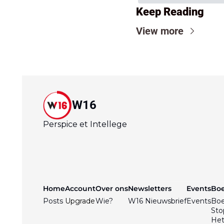
Keep Reading
View more
W16
Perspice et Intellege
Home
Account
Over ons
Newsletters
Events
Bo
Posts
Upgrade
Wie?
W16 Nieuwsbrief
Events
Bo
Sto
Het