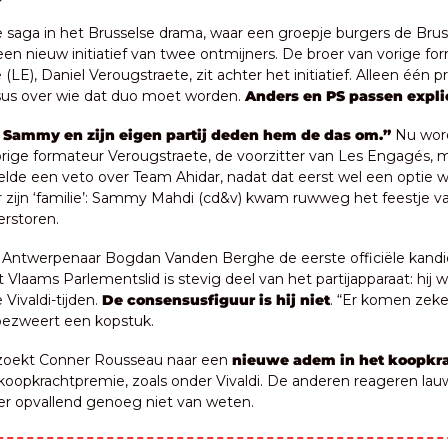
saga in het Brusselse drama, waar een groepje burgers de Brussel
en nieuw initiatief van twee ontmijners. De broer van vorige for
(LE), Daniel Verougstraete, zit achter het initiatief. Alleen één pr
us over wie dat duo moet worden. 
Anders en PS passen expli
 Sammy en zijn eigen partij deden hem de das om.”
 Nu word
ige formateur Verougstraete, de voorzitter van Les Engagés, mis
telde een veto over Team Ahidar, nadat dat eerst wel een optie wa
er zijn ‘familie’: Sammy Mahdi (cd&v) kwam ruwweg het feestje v
erstoren.
is Antwerpenaar Bogdan Vanden Berghe de eerste officiële kandi
t Vlaams Parlementslid is stevig deel van het partijapparaat: hij wa
 Vivaldi-tijden. 
De consensusfiguur is hij niet
. “Er komen zeke
bezweert een kopstuk.
t zoekt Conner Rousseau naar een 
nieuwe adem in het koopkra
oopkrachtpremie, zoals onder Vivaldi. De anderen reageren lauw
er opvallend genoeg niet van weten. 