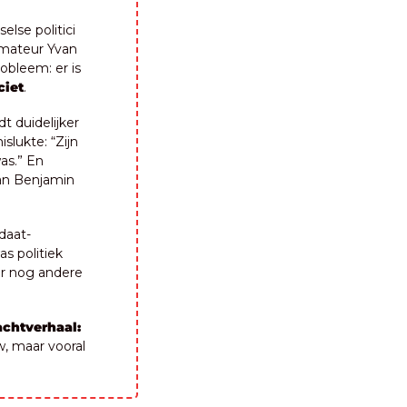
se politici 
mateur Yvan 
obleem: er is 
ciet
.
t duidelijker 
lukte: “Zijn 
s.” En 
an Benjamin 
daat-
s politiek 
r nog andere 
chtverhaal:
, maar vooral 