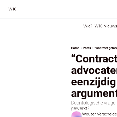
W16
Wie?
W16 Nieuwsb
Home
Posts
“Contrac
advocaten
eenzijdig
argument
Deontologische vragen:
gewerkt?
Wouter Verscheld