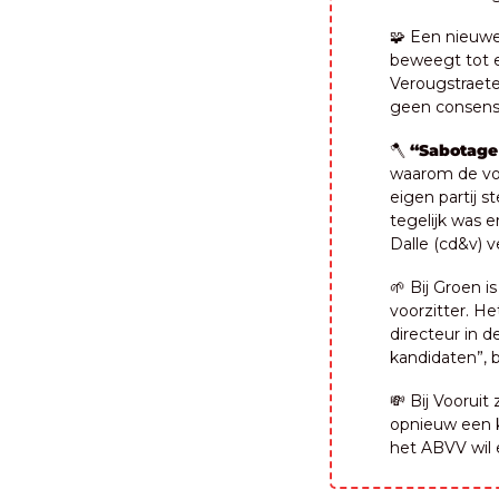
🧩
 Een nieuwe 
beweegt tot e
Verougstraete 
geen consens
🪓
“Sabotage
waarom de vor
eigen partij s
tegelijk was 
Dalle (cd&v) v
🌱
 Bij Groen 
voorzitter. He
directeur in de
kandidaten”, 
💸
 Bij Voorui
opnieuw een k
het ABVV wil 