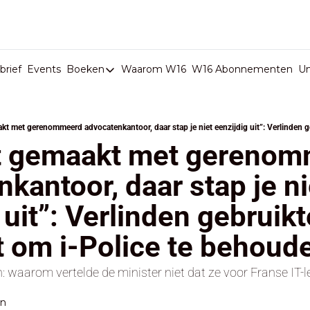
rief
Events
Boeken
Waarom W16
W16 Abonnementen
U
Boeken
De Val van België
Boeken
t gemaakt met gerenom
Stop de Persen
kantoor, daar stap je nie
Het Merk België
 uit”: Verlinden gebruikte
De Doodgravers van België
Bpost Hold-up
 om i-Police te behoud
 waarom vertelde de minister niet dat ze voor Franse IT-l
en