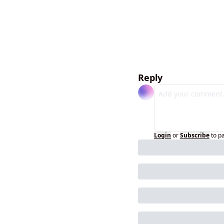
Reply
Login
or
Subscribe
to p