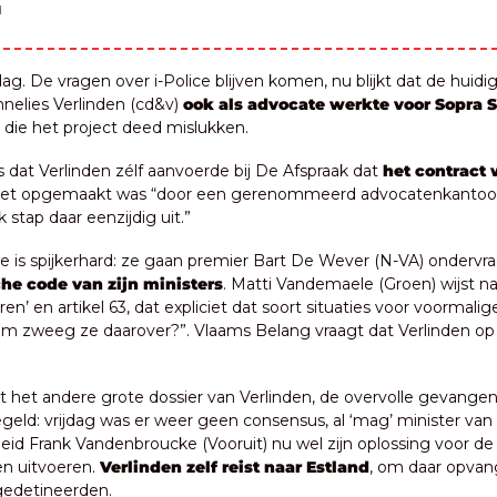
d
. De vragen over i-Police blijven komen, nu blijkt dat de huidig
nnelies Verlinden (cd&v) 
ook als advocate werkte voor Sopra S
 die het project deed mislukken. 
s dat Verlinden zélf aanvoerde bij De Afspraak dat 
het contract 
het opgemaakt was “door een gerenommeerd advocatenkantoor”:
k stap daar eenzijdig uit.”
he code van zijn ministers
. Matti Vandemaele (Groen) wijst na
ren’ en artikel 63, dat expliciet dat soort situaties voor voormali
om zweeg ze daarover?”. Vlaams Belang vraagt dat Verlinden op 
akt het andere grote dossier van Verlinden, de overvolle gevangen
regeld: vrijdag was er weer geen consensus, al ‘mag’ minister van 
id Frank Vandenbroucke (Vooruit) nu wel zijn oplossing voor de 
n uitvoeren. 
Verlinden zelf reist naar Estland
, om daar opvang
gedetineerden.