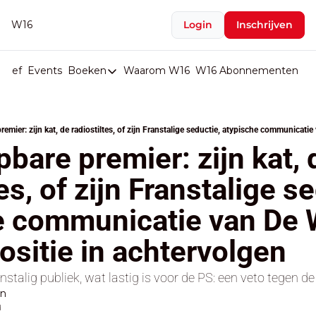
W16
Login
Inschrijven
rief
Events
Boeken
Waarom W16
W16 Abonnementen
U
Boeken
De Val van België
Boeken
pbare premier: zijn kat, d
Stop de Persen
es, of zijn Franstalige se
Het Merk België
e communicatie van De 
De Doodgravers van België
Bpost Hold-up
sitie in achtervolgen
stalig publiek, wat lastig is voor de PS: een veto tegen d
en
d