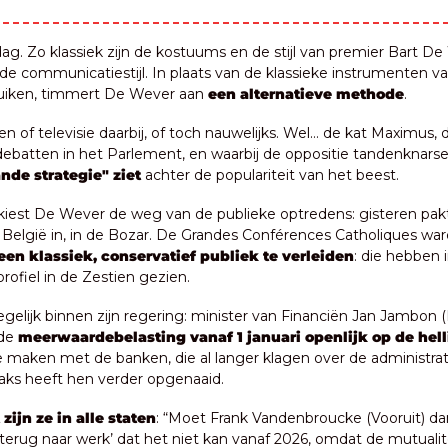
. Zo klassiek zijn de kostuums en de stijl van premier Bart De 
 de communicatiestijl. In plaats van de klassieke instrumenten va
uiken, timmert De Wever aan 
een alternatieve methode
.
n of televisie daarbij, of toch nauwelijks. Wel… de kat Maximus, d
 debatten in het Parlement, en waarbij de oppositie tandenknarse
nde strategie" ziet
 achter de populariteit van het beest.
iest De Wever de weg van de publieke optredens: gisteren pakte 
 België in, in de Bozar. De Grandes Conférences Catholiques ware
een klassiek, conservatief publiek te verleiden
: die hebben i
profiel in de Zestien gezien.
tegelijk binnen zijn regering: minister van Financiën Jan Jambon (
de 
meerwaardebelasting vanaf 1 januari openlijk op de hel
e maken met de banken, die al langer klagen over de administrati
aks heeft hen verder opgenaaid.
 zijn ze in alle staten
: “Moet Frank Vandenbroucke (Vooruit) dan
terug naar werk’ dat het niet kan vanaf 2026, omdat de mutualite