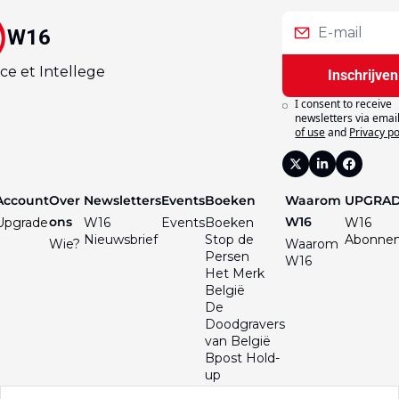
W16
ce et Intellege
Inschrijven
I consent to receive 
newsletters via email
of use
and
Privacy po
Account
Over 
Newsletters
Events
Boeken
Waarom 
UPGRA
ons
W16
Upgrade
W16 
Events
Boeken
W16 
Nieuwsbrief
Stop de 
Abonne
Wie?
Waarom 
Persen
W16
Het Merk 
België
De 
Doodgravers 
van België
Bpost Hold-
up
De Val van 