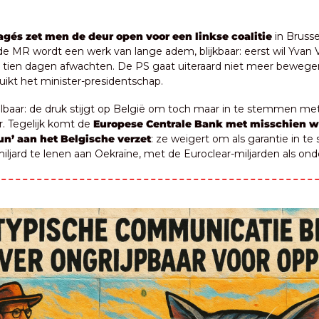
agés zet men de deur open voor een linkse coalitie
 in Brusse
 MR wordt een werk van lange adem, blijkbaar: eerst wil Yvan V
 tien dagen afwachten. De PS gaat uiteraard niet meer bewege
uikt het minister-presidentschap.
lbaar: de druk stijgt op België om toch maar in te stemmen met
. Tegelijk komt de 
Europese Centrale Bank met misschien we
eun’ aan het Belgische verzet
: ze weigert om als garantie in te 
iljard te lenen aan Oekraïne, met de Euroclear-miljarden als on