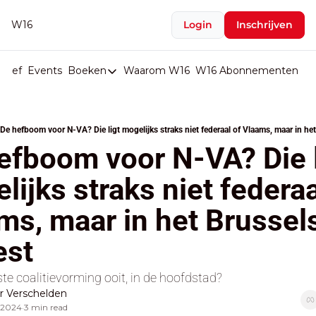
W16
Login
Inschrijven
rief
Events
Boeken
Waarom W16
W16 Abonnementen
U
Boeken
De Val van België
De hefboom voor N-VA? Die ligt mogelijks straks niet federaal of Vlaams, maar in he
Boeken
efboom voor N-VA? Die li
Stop de Persen
ijks straks niet federaal
Het Merk België
ms, maar in het Brussels
De Doodgravers van België
Bpost Hold-up
est
ste coalitievorming ooit, in de hoofdstad?
 Verschelden
 2024
3 min read
•