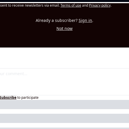
nsent to receive newsletters via email.
Terms of use
and
Privacy policy
.
Already a subscriber?
Sign in
.
Not now
Subscribe
to participate