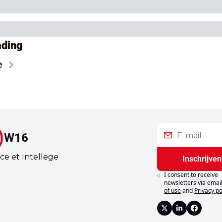
ading
e
W16
ce et Intellege
Inschrijven
I consent to receive 
newsletters via email
of use
and
Privacy po