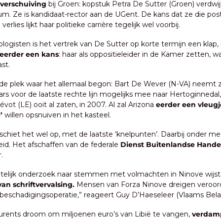
verschuiving
 bij Groen: kopstuk Petra De Sutter (Groen) verdwij
um. Ze is kandidaat-rector aan de UGent. De kans dat ze die post w
 verlies lijkt haar politieke carrière tegelijk wel voorbij.
ologisten is het vertrek van De Sutter op korte termijn een klap,
eerder een kans
: haar als oppositieleider in de Kamer zetten, w
st.
 de plek waar het allemaal begon: Bart De Wever (N-VA) neemt zi
s voor de laatste rechte lijn mogelijks mee naar Hertoginnedal, 
ot (LE) ooit al zaten, in 2007. Al zal Arizona 
eerder een vleugj
’
 willen opsnuiven in het kasteel.
 schiet het wel op, met de laatste ‘knelpunten’. Daarbij onder me
eid. Het afschaffen van de federale
 Dienst Buitenlandse Hande
.
telijk onderzoek naar stemmen met volmachten in Ninove wijst
van schriftvervalsing.
 Mensen van Forza Ninove dreigen veroord
beschadigingsoperatie,” reageert Guy D’Haeseleer (Vlaams Bela
aurents droom om miljoenen euro’s van Libië te vangen, 
verdamp