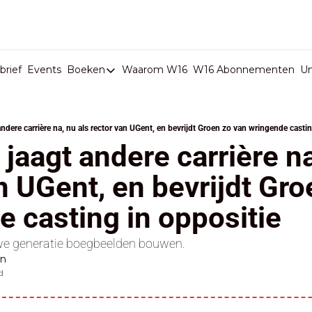
rief
Events
Boeken
Waarom W16
W16 Abonnementen
U
Boeken
De Val van België
andere carrière na, nu als rector van UGent, en bevrijdt Groen zo van wringende casti
Boeken
jaagt andere carrière na
Stop de Persen
n UGent, en bevrijdt Gro
Het Merk België
 casting in oppositie
De Doodgravers van België
Bpost Hold-up
e generatie boegbeelden bouwen.
en
d