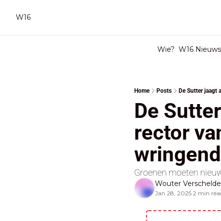
W16
Wie?
W16 Nieuwsb
Home
Posts
De Sutter jaagt 
De Sutter 
rector va
wringende
Groenen moeten nieuw
Wouter Verscheld
Jan 28, 2025
2 min rea
•