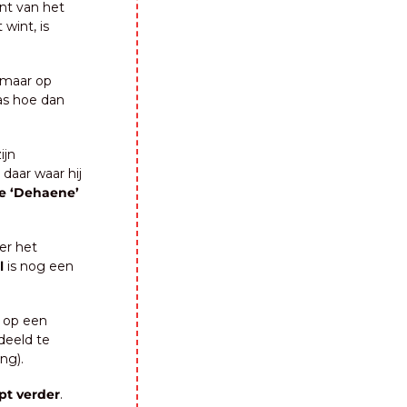
nt van het 
int, is 
 maar op 
as hoe dan 
jn 
daar waar hij 
e ‘Dehaene’ 
er het 
l
 is nog een 
 op een 
eeld te 
ng).
t verder
.