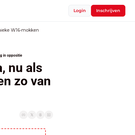
Login
Inschrijven
nieke W16-mokken
ng in oppositie
, nu als 
en zo van 