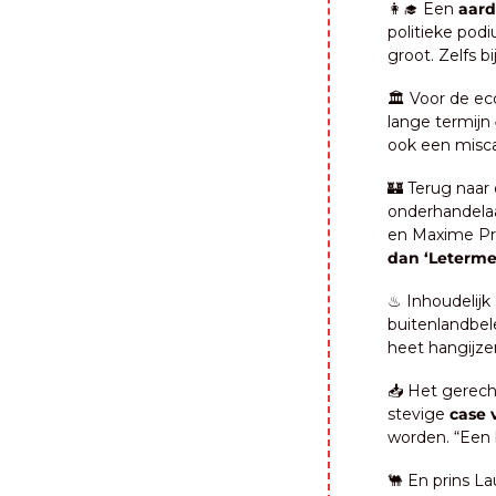
👩‍🎓
 Een 
aard
politieke podi
groot. Zelfs bij
🏛️ Voor de ec
lange termijn 
ook een misca
🏰
 Terug naar
onderhandelaar
en Maxime Prév
dan ‘Leterme
♨️ Inhoudelijk
buitenlandbel
heet hangijzer
📥 Het gerech
stevige 
case 
worden. “Een 
🐫
 En prins L