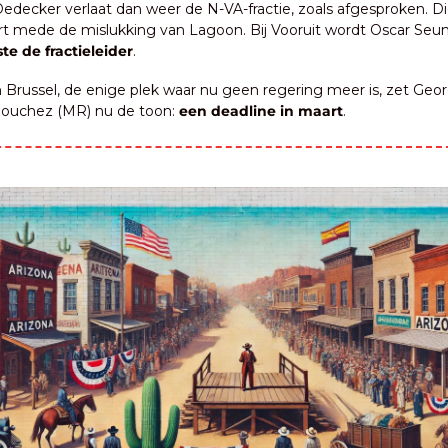
edecker verlaat dan weer de N-VA-fractie, zoals afgesproken. Die
rt mede de mislukking van Lagoon. Bij Vooruit wordt Oscar Seun
ste de fractieleider
.
n Brussel, de enige plek waar nu geen regering meer is, zet Geo
Bouchez (MR) nu de toon: 
een deadline in maart
.