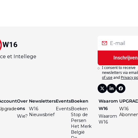
W16
ce et Intellege
Inschrijven
I consent to receive 
newsletters via email
of use
and
Privacy po
Account
Over 
Newsletters
Events
Boeken
Waarom 
UPGRA
ons
W16
Upgrade
W16 
Events
Boeken
W16 
Nieuwsbrief
Stop de 
Abonne
Wie?
Waarom 
Persen
W16
Het Merk 
België