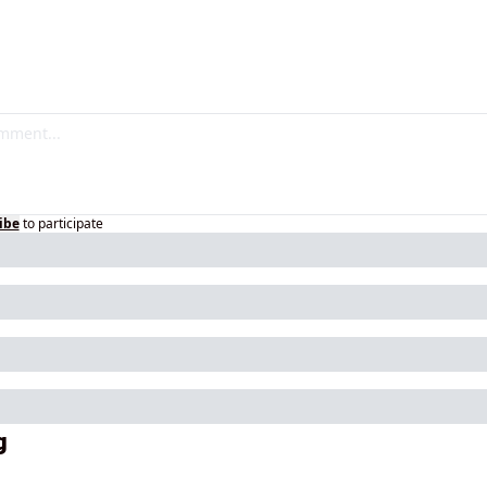
ibe
to participate
g