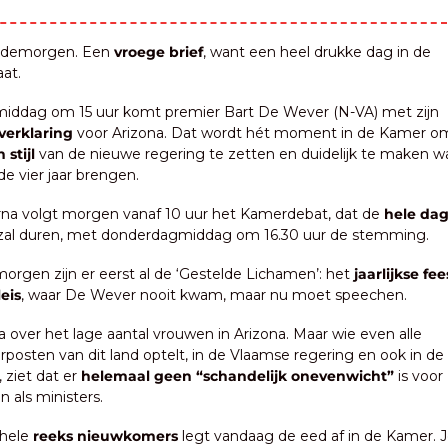
edemorgen. Een 
vroege brief
, want een heel drukke dag in de 
at.
 Vanmiddag om 15 uur komt premier Bart De Wever (N-VA) met zijn 
verklaring
 voor Arizona. Dat wordt hét moment in de Kamer o
 stijl
 van de nieuwe regering te zetten en duidelijk te maken wa
e vier jaar brengen.
rna volgt morgen vanaf 10 uur het Kamerdebat, dat de 
hele dag
zal duren, met donderdagmiddag om 16.30 uur de stemming.
orgen zijn er eerst al de ‘Gestelde Lichamen’: het 
jaarlijkse fee
eis
, waar De Wever nooit kwam, maar nu moet speechen.
a over het lage aantal vrouwen in Arizona. Maar wie even alle 
rposten van dit land optelt, in de Vlaamse regering en ook in de 
 ziet dat er 
helemaal geen “schandelijk onevenwicht”
 is voor 
 als ministers.
hele 
reeks nieuwkomers
 legt vandaag de eed af in de Kamer. 