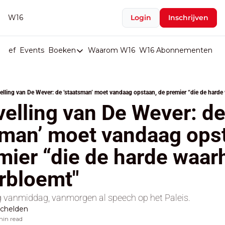
W16
Login
Inschrijven
rief
Events
Boeken
Waarom W16
W16 Abonnementen
U
Boeken
De Val van België
elling van De Wever: de ‘staatsman’ moet vandaag opstaan, de premier “die de harde 
Boeken
velling van De Wever: de
Stop de Persen
sman’ moet vandaag opst
Het Merk België
mier “die de harde waarh
De Doodgravers van België
Bpost Hold-up
erbloemt"
g vanmiddag, vanmorgen al speech op het Paleis.
chelden
min read