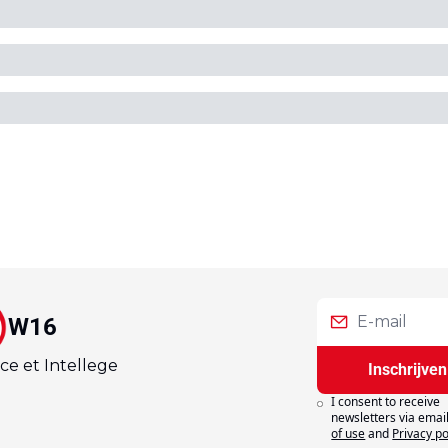
W16
ce et Intellege
Inschrijven
I consent to receive 
newsletters via email
of use
and
Privacy po