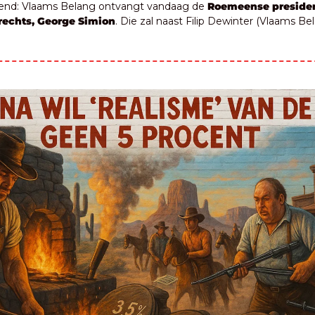
lend: Vlaams Belang ontvangt vandaag de 
Roemeense presiden
rechts, George Simion
. Die zal naast Filip Dewinter (Vlaams Bel