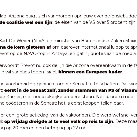
g. Arizona buigt zich vanmorgen opnieuw over defensiebudget
de coalitie wel een lijn
: de eisen van de VS over 5 procent zijn n
Bart De Wever (N-VA) en minister van Buitenlandse Zaken Maxi
na de kern gisteren af
 om daarover internationaal luidop te spr
évot op de NAVO-top in Antalya, en gaf hij quotes aan de media.
 verwoordt Prévot nu ook de lijn die Arizona overeenkwam in de
ië wil sancties tegen Israël, 
binnen een Europees kader
.
t in voorbereiding gebracht om de Senaat af te schaffen. Dat wor
: 
eerst in de Senaat zelf, zonder stemmen van PS of Vlaam
 de Kamer, met noodzakelijke bredere steun. Net daarom moet Vo
d coöpteren in de Senaat: het is eerst koppen tellen daar.
er een ‘grote actiedag’ van de vakbonden. Die werd wel snel ver
i: 
op vrijdag dreigde al te veel volk op reis te zijn
. Deze maa
ng op 20 mei en een betoging op 22 mei.