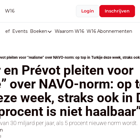
W16
Login
Inschrijven
rief
Events
Boeken
Waarom W16
W16 Abonnementen
U
Boeken
De Val van België
Boeken
en Prévot pleiten voor 
Stop de Persen
” over NAVO-norm: op to
Het Merk België
eze week, straks ook in 
De Doodgravers van België
Bpost Hold-up
procent is niet haalbaar
an 30 miljard per jaar, als 5 procent nieuwe norm wordt.
en
d