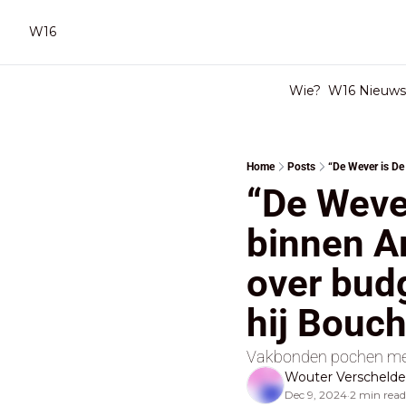
W16
Wie?
W16 Nieuwsb
Home
Posts
“De Wever
binnen Ar
over budg
hij Bouch
Vakbonden pochen met
Wouter Verscheld
Dec 9, 2024
2 min read
•