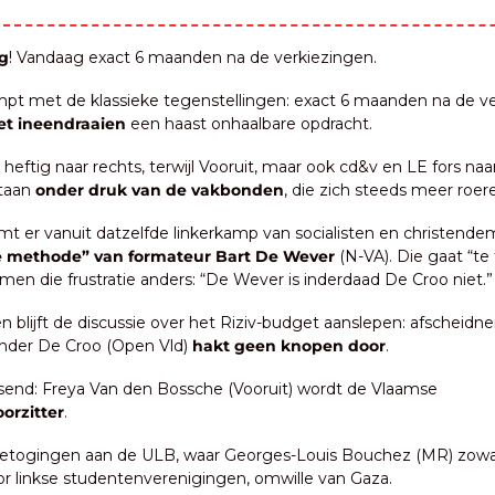
g
! Vandaag exact 6 maanden na de verkiezingen.
mpt met de klassieke tegenstellingen: exact 6 maanden na de ve
et ineendraaien
 een haast onhaalbare opdracht.
heftig naar rechts, terwijl Vooruit, maar ook cd&v en LE fors naar 
taan 
onder druk van de vakbonden
, die zich steeds meer roer
de methode” van formateur Bart De Wever
 (N-VA). Die gaat “te 
 men die frustratie anders: “De Wever is inderdaad De Croo niet.”
n blijft de discussie over het Riziv-budget aanslepen: afscheidn
nder De Croo (Open Vld)
 hakt geen knopen door
.
🏛️ Niet verrassend: Freya Van den Bossche (Vooruit) wordt de Vlaamse 
orzitter
.
betogingen aan de ULB, waar Georges-Louis Bouchez (MR) zowa
oor linkse studentenverenigingen, omwille van Gaza.