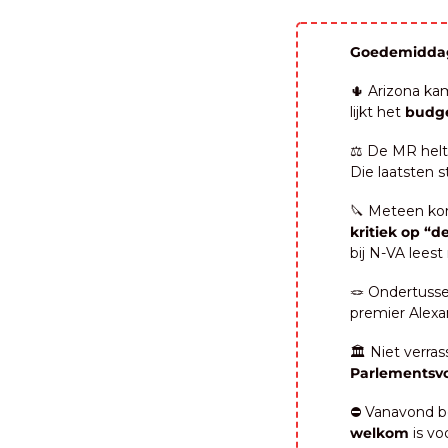
Goedemidda
🌵
 Arizona ka
lijkt het
 budg
⚖️ De MR helt 
Die laatsten s
🔪
kritiek op “
bij N-VA leest
🪢
 Ondertusse
premier Alexa
Parlementsvo
⛔️ Vanavond 
welkom
 is v