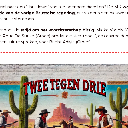
ssel naar een “shutdown” van alle openbare diensten? De MR 
we
de van de vorige Brusselse regering
, die volgens hen nieuwe u
maar te stemmen.
erloopt de 
strijd om het voorzitterschap bitsig
: Mieke Vogels (G
op Petra De Sutter (Groen) omdat die zich ‘moeit’, om daarna doo
nt uit te spreken, voor Bright Adiyia (Groen).