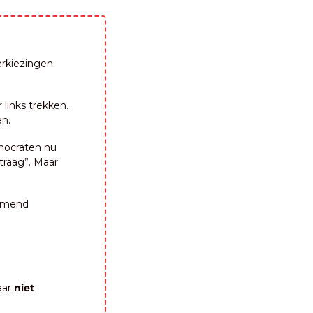
rkiezingen 
links trekken. 
en.
 Meteen komt er vanuit datzelfde linkerkamp van socialisten en christendemocraten nu 
traag”. Maar 
emend 
ar 
niet 