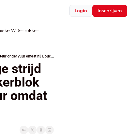
Login
Inschrijven
nieke W16-mokken
“De Wever is De Croo niet”: heftige strijd binnen Arizona tussen MR en linkerblok over budget, formateur onder vuur omdat hij Bouchez niet lost
 strijd 
erblok 
r omdat 