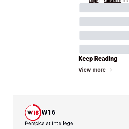
Login
or
Subscribe
to p
Keep Reading
View more
W16
Perspice et Intellege