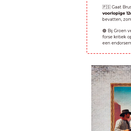
🇵🇸
 Gaat Bru
voorlopige 12
bevatten, zo
🟢
 Bij Groen v
forse kritiek 
een endorseme