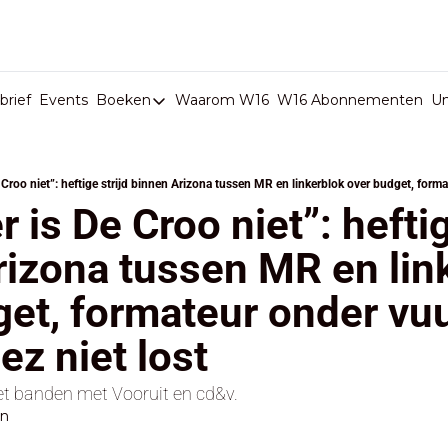
rief
Events
Boeken
Waarom W16
W16 Abonnementen
U
Boeken
De Val van België
Boeken
 is De Croo niet”: heftige
Stop de Persen
izona tussen MR en link
Het Merk België
et, formateur onder vuu
De Doodgravers van België
Bpost Hold-up
ez niet lost
 banden met Vooruit en cd&v.
en