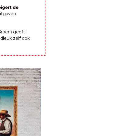
igert de 
itgaven 
roen) geeft 
dleuk zélf ook 