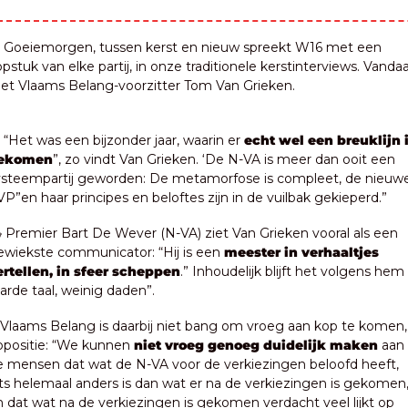
 Goeiemorgen, tussen kerst en nieuw spreekt W16 met een 
pstuk van elke partij, in onze traditionele kerstinterviews. Vandaa
et Vlaams Belang-voorzitter Tom Van Grieken.
 “Het was een bijzonder jaar, waarin er 
echt wel een breuklijn i
ekomen
”, zo vindt Van Grieken. ‘De N-VA is meer dan ooit een 
ysteempartij geworden: De metamorfose is compleet, de nieuwe
P”en haar principes en beloftes zijn in de vuilbak gekieperd.”
 Premier Bart De Wever (N-VA) ziet Van Grieken vooral als een 
wiekste communicator: “Hij is een 
meester in verhaaltjes 
ertellen, in sfeer scheppen
.” Inhoudelijk blijft het volgens hem b
arde taal, weinig daden”.
Vlaams Belang is daarbij niet bang om vroeg aan kop te komen, 
ppositie: “We kunnen 
niet vroeg genoeg duidelijk maken
 aan 
e mensen dat wat de N-VA voor de verkiezingen beloofd heeft, 
ts helemaal anders is dan wat er na de verkiezingen is gekomen,
 dat wat na de verkiezingen is gekomen verdacht veel lijkt op 