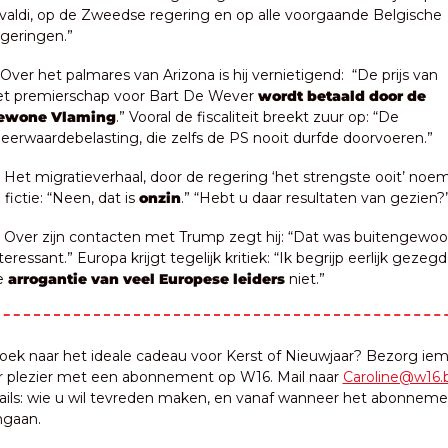
valdi, op de Zweedse regering en op alle voorgaande Belgische 
geringen.”
Over het palmares van Arizona is hij vernietigend:  “De prijs van 
et premierschap voor Bart De Wever 
wordt betaald door de 
ewone Vlaming
.” Vooral de fiscaliteit breekt zuur op: “De 
erwaardebelasting, die zelfs de PS nooit durfde doorvoeren.”
 Het migratieverhaal, door de regering ‘het strengste ooit’ noem
j fictie: “Neen, dat is 
onzin
.” “Hebt u daar resultaten van gezien?
 Over zijn contacten met Trump zegt hij: “Dat was buitengewoo
teressant.” Europa krijgt tegelijk kritiek: “Ik begrijp eerlijk gezegd 
e 
arrogantie van veel Europese leiders 
niet.”
oek naar het ideale cadeau voor Kerst of Nieuwjaar? Bezorg iem
r plezier met een abonnement op W16. Mail naar 
Caroline@w16.
tails: wie u wil tevreden maken, en vanaf wanneer het abonneme
ngaan.