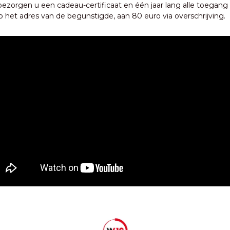
bezorgen u een cadeau-certificaat en één jaar lang alle toegang 
p het adres van de begunstigde, aan 80 euro via overschrijving.