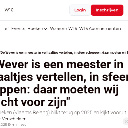
W16
Login
Inschrijven
rief
Events
Boeken
Waarom W16
W16 Abonnementen
U
Boeken
De Val van België
"De Wever is een meester in verhaaltjes vertellen, in sfeer scheppen: daar moeten wij 
Boeken
Wever is een meester in 
Stop de Persen
altjes vertellen, in sfeer
Het Merk België
ppen: daar moeten wij 
De Doodgravers van België
Bpost Hold-up
cht voor zijn"
eken (Vlaams Belang) blikt terug op 2025 en kijkt vooruit
 Verschelden
2025
19 min read
•