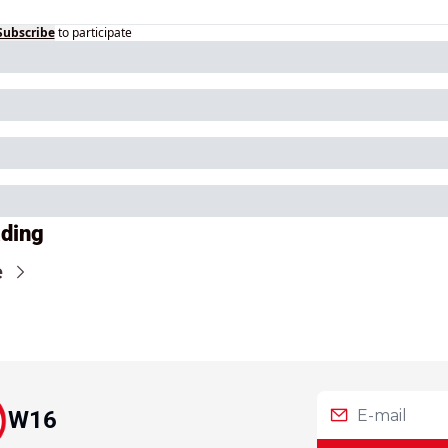
Subscribe
to participate
ding
e
W16