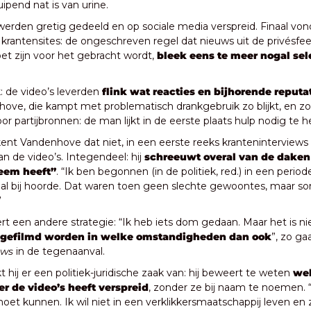
uipend nat is van urine. 
werden gretig gedeeld en op sociale media verspreid. Finaal von
krantensites: de ongeschreven regel dat nieuws uit de privésfeer 
et zijn voor het gebracht wordt, 
bleek eens te meer nogal sele
 de video’s leverden
 flink wat reacties en bijhorende reput
ove, die kampt met problematisch drankgebruik zo blijkt, en zo
or partijbronnen: de man lijkt in de eerste plaats hulp nodig te 
ent Vandenhove dat niet, in een eerste reeks kranteninterviews di
n de video’s. Integendeel: hij 
schreeuwt overal van de daken 
eem heeft”
. “Ik ben begonnen (in de politiek, red.) in een period
l bij hoorde. Dat waren toen geen slechte gewoontes, maar soms
”
ert een andere strategie: “Ik heb iets dom gedaan. Maar het is ni
 gefilmd worden in welke omstandigheden dan ook
”, zo gaa
uws
 in de tegenaanval. 
 hij er een politiek-juridische zaak van: hij beweert te weten 
wel
r de video’s heeft verspreid
, zonder ze bij naam te noemen. “I
oet kunnen. Ik wil niet in een verklikkersmaatschappij leven en za