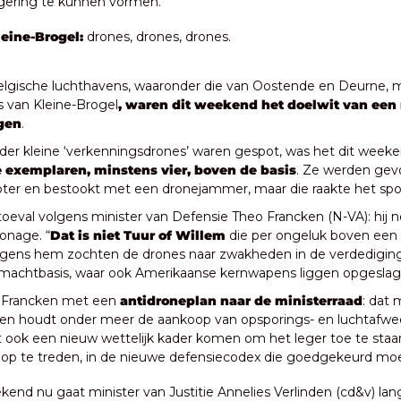
egering te kunnen vormen.
eine-Brogel:
 drones, drones, drones.
lgische luchthavens, waaronder die van Oostende en Deurne, m
is van Kleine-Brogel
, waren dit weekend het doelwit van een 
gen
. 
e exemplaren, minstens vier, boven de basis
. Ze werden gevo
opter en bestookt met een dronejammer, maar die raakte het spoo
toeval volgens minister van Defensie Theo Francken (N-VA): hij 
ionage. “
Dat is niet Tuur of Willem 
die per ongeluk boven een m
olgens hem zochten de drones naar zwakheden in de verdediging 
tmachtbasis, waar ook Amerikaanse kernwapens liggen opgeslag
t Francken met een 
antidroneplan naar de ministerraad
: dat 
 en houdt onder meer de aankoop van opsporings- en luchtafwee
 ook een nieuw wettelijk kader komen om het leger toe te sta
er op te treden, in de nieuwe defensiecodex die goedgekeurd mo
kend nu gaat minister van Justitie Annelies Verlinden (cd&v) lang