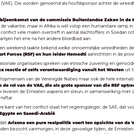
 (VAE). Die worden genoemd als hoofdsponsor achter de wreed
bijeenkomst van de commissie Buitenlandse Zaken in de
 de vakantie, maar in Afrika is wél volop een humanitaire ramp in
conflict vele malen overtreft in aantal slachtoffers: in Soedan ric
rtijen het ene na het andere bloedbad aan.
en weekend raakte bekend welke onnoemelijke wreedheden de 
rt Forces (RSF) en hun leider Hemedti
 aanrichtten in de prov
nationale organisaties spreken van etnische zuivering en genocide,
e reactie of zelfs verontwaardiging vanuit het Westen 
uit t
op de rol van de VAE, die als grote sponsor van die RSF optr
 leveren de Emiraten wapens en steun, in samenwerking met de
Haftar.
e kant van het conflict staat het regeringsleger, de SAF, dat voo
Egypte en Saoedi-Arabië
.
dat 
Arizona een pure realpolitik voert ten opzichte van de 
linden bezocht vanmorgen, in deze gevoelige tijden, de Emiraten