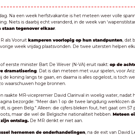
ag. Na een week herfstvakantie is het meteen weer volle spann
ing. Niets is daarbij echt veranderd, in de week van ‘wapenstilsta
 staan tegenover elkaar
.
R als Vooruit 
kamperen voorlopig op hun standpunten
, dat 
e vorige week vrijdag plaatsvonden. De twee uitersten helpen elkaa
 of eerste minister Bart De Wever (N-VA) eruit raakt: 
op de acht
re dramatisering
. Dat is dan meteen met vuur spelen, voor Ariz
j de koning langs te gaan, en daarna is alles opgelost, is toch wel
, zo waarschuwen hoge bronnen.
 raakte MR-vicepremier David Clarinval in woelig water, nadat hi
agina bezorgde: “Meer dan 1 op de twee langdurig werklozen die
t, is geen Belg.” Alleen: die cijfers bleken fout, het gaat om 57
oots, maar die wel de Belgische nationaliteit hebben. 
Meteen ei
zijn ontslag. 
De MR denkt er niet aan.
ussel hernemen de onderhandelingen
, na de exit van David Le