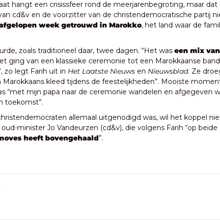
aat hangt een crisissfeer rond de meerjarenbegroting, maar dat h
r van cd&v en de voorzitter van de christendemocratische partij ni
afgelopen week getrouwd in Marokko
, het land waar de famil
rde, zoals traditioneel daar, twee dagen. “Het was 
een mix van
het ging van een klassieke ceremonie tot een Marokkaanse band
 zo legt Farih uit in 
Het Laatste Nieuws
 en 
Nieuwsblad
. Ze droe
n Marokkaans kleed tijdens de feestelijkheden”. Mooiste moment
was “met mijn papa naar de ceremonie wandelen en afgegeven w
n toekomst”.
hristendemocraten allemaal uitgenodigd was, wil het koppel niet 
 oud-minister Jo Vandeurzen (cd&v), die volgens Farih “op beide
moves heeft bovengehaald
”.