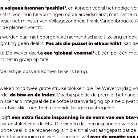
en volgens bronnen ‘positief’
, en konden vooral het nodige v
 MR (voor hun hervormingen op de arbeidsmarkt, met name in na
, waar het minister van Volksgezondheid Frank Vandenbroucke (Voo
r de plannen vormt.
werden daar niet doorgehakt: niemand schakelt, zolang er ook 
roting geen deal is. 
Pas als die puzzel in elkaar klikt
, kan de
ste De Wever daarbij 
een ‘globaal voorstel’
 af, één per één met
 het in groep op tafel.
lfde lastige dossiers komen telkens terug.
l weken rond twee grote struikelblokken, die De Wever vrijdag voo
rde:
 de btw en de index
. Daarbij speelde de premier het handig
n scenario integraal de beloofde lastenverlaging op arbeid (wat po
s) ofwel slikt men toch die beide lastige maatregelen.
lijft 
een extra fiscale inspanning in de vorm van een btw
ar obstakel voor de MR. Die vinden dat een inspanning van 3 mil
n te veel is: de redenering is in die zin al wat aangepast dat ze
en btw-verhoging op zich uitspreken, wél 
over de grootte van 