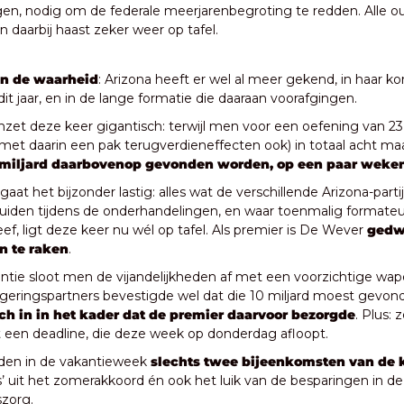
gen, nodig om de federale meerjarenbegroting te redden. Alle o
daarbij haast zeker weer op tafel.
n de waarheid
: Arizona heeft er wel al meer gekend, in haar ko
dit jaar, en in de lange formatie die daaraan voorafgingen. 
inzet deze keer gigantisch: terwijl men voor een oefening van 23 
met daarin een pak terugverdieneffecten ook) in totaal acht ma
 miljard daarbovenop gevonden worden, op een paar weke
at het bijzonder lastig: alles wat de verschillende Arizona-partije
duiden tijdens de onderhandelingen, en waar toenmalig formate
ef, ligt deze keer nu wél op tafel. Als premier is De Wever 
gedw
n te raken
.
ntie sloot men de vijandelijkheden af met een voorzichtige wapen
regeringspartners bevestigde wel dat die 10 miljard moest gevon
ch in in het kader dat de premier daarvoor bezorgde
. Plus: 
 een deadline, die deze week op donderdag afloopt.
gden in de vakantieweek 
slechts twee bijeenkomsten van de 
es’ uit het zomerakkoord én ook het luik van de besparingen in de 
zorg. 