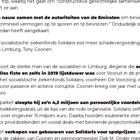
 trip, waarbij het gaat om “constructieve gerechtelijke samenwe
t ze aan. 
 nauw samen met de autoriteiten van de Emiraten
 om bewij
crimineel vermogen op te sporen en te bevriezen.” Onduidelijk i
edan heeft aangekaart.
 socialistische ziekenfonds Solidaris eist meer schadevergoeding
n Limburg, Tony Coonen.
oit de sterke man van de socialisten in Limburg, diegene die 
a
les fixte en zelfs in 2019 lijstduwer was 
voor Vooruit in de pro
et socialistische ziekenfonds Solidaris, voorheen De Voorzorg, we
voor passieve en actieve corruptie. Coonen kreeg vier jaar met ui
ro.
parket
 sleepte hij zo’n 4,3 miljoen aan persoonlijke voorde
wikkelingsdeals uit de kas van die rode organisatie. Solidaris zelf 
over ongeveer 15 miljoen euro. Daarbij hoorden exuberante etent
r privédoeleinden en vooral deals met bevriende projectontwikk
et 
verkopen van gebouwen van Solidaris voor spotprijzen
, 
rs de zakken van Coonen en penningmeester Dirk M. Onder meer