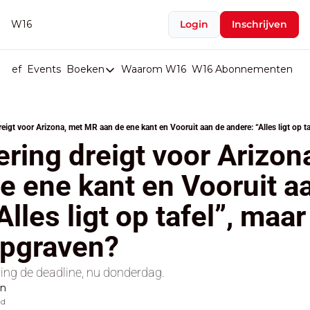
W16
Login
Inschrijven
rief
Events
Boeken
Waarom W16
W16 Abonnementen
U
Boeken
De Val van België
Boeken
ring dreigt voor Arizona
Stop de Persen
 ene kant en Vooruit aa
Het Merk België
lles ligt op tafel”, maar
De Doodgravers van België
Bpost Hold-up
opgraven?
ing de deadline, nu donderdag.
en
ad