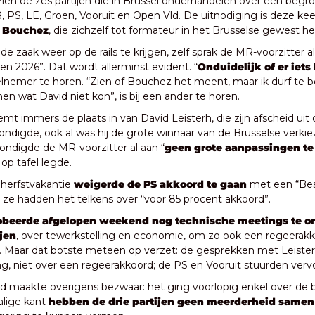
en de zes partijen die in Brussel onderhandelen over een begrot
 PS, LE, Groen, Vooruit en Open Vld. De uitnodiging is deze kee
 Bouchez
, die zichzelf tot formateur in het Brusselse gewest 
de zaak weer op de rails te krijgen, zelf sprak de MR-voorzitter al
en 2026”. Dat wordt allerminst evident. “
Onduidelijk of er iet
elnemer te horen. “Zien of Bouchez het meent, maar ik durf te bet
en wat David niet kon”, is bij een ander te horen.
t immers de plaats in van David Leisterh, die zijn afscheid uit d
kondigde, ook al was hij de grote winnaar van de Brusselse verkiez
ndigde de MR-voorzitter al aan “
geen grote aanpassingen te
op tafel legde. 
 herfstvakantie 
weigerde de PS akkoord te gaan 
met een “Best
; ze hadden het telkens over “voor 85 procent akkoord”.
obeerde afgelopen weekend nog technische meetings te or
ijen
, over tewerkstelling en economie, om zo ook een regeerakk
Maar dat botste meteen op verzet: de gesprekken met Leisterh
g, niet over een regeerakkoord; de PS en Vooruit stuurden vervo
 maakte overigens bezwaar: het ging voorlopig enkel over de b
lige kant 
hebben de drie partijen geen meerderheid samen