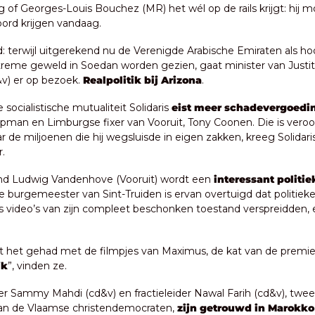
g of Georges-Louis Bouchez (MR) het wél op de rails krijgt: hij m
oord krijgen vandaag.
d: terwijl uitgerekend nu de Verenigde Arabische Emiraten als ho
treme geweld in Soedan worden gezien, gaat minister van Justiti
v) er op bezoek. 
Realpolitik bij Arizona
.
e socialistische mutualiteit Solidaris 
eist meer schadevergoedi
pman en Limburgse fixer van Vooruit, Tony Coonen. Die is veroor
r de miljoenen die hij wegsluisde in eigen zakken, kreeg Solidaris
.
nd Ludwig Vandenhove (Vooruit) wordt een 
interessant politiek
e burgemeester van Sint-Truiden is ervan overtuigd dat politieke
 video’s van zijn compleet beschonken toestand verspreidden, e
t het gehad met de filmpjes van Maximus, de kat van de premier
jk
”, vinden ze.
ter Sammy Mahdi (cd&v) en fractieleider Nawal Farih (cd&v), twee
an de Vlaamse christendemocraten, 
zijn getrouwd in Marokko