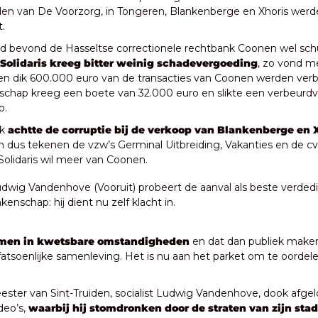
en van De Voorzorg, in Tongeren, Blankenberge en Xhoris werd
t.
 bevond de Hasseltse correctionele rechtbank Coonen wel schuld
Solidaris kreeg bitter weinig schadevergoeding
, zo vond me
 dik 600.000 euro van de transacties van Coonen werden verbe
schap kreeg een boete van 32.000 euro en slikte een verbeurdve
o.
k 
achtte de corruptie bij de verkoop van Blankenberge en Xh
En dus tekenen de vzw’s Germinal Uitbreiding, Vakanties en de c
Solidaris wil meer van Coonen.
udwig Vandenhove (Vooruit) probeert de aanval als beste verded
enschap: hij dient nu zelf klacht in.
lmen in kwetsbare omstandigheden
 en dat dan publiek maken,
 fatsoenlijke samenleving. Het is nu aan het parket om te oorde
ter van Sint-Truiden, socialist Ludwig Vandenhove, dook afgel
eo’s, 
waarbij hij stomdronken door de straten van zijn sta