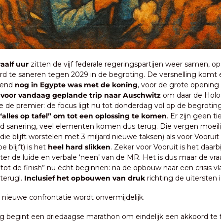
alf uur
 zitten de vijf federale regeringspartijen weer samen, op
rd te saneren tegen 2029 in de begroting. De versnelling komt e
end 
nog in Egypte was met de koning
, voor de grote opening
 
voor vandaag geplande trip naar Auschwitz
 om daar de Holoc
 de premier: de focus ligt nu tot donderdag vol op de begroting.
“alles op tafel” om tot een oplossing te komen
. Er zijn geen ti
ard sanering, veel elementen komen dus terug. Die vergen moeili
ie blijft worstelen met 3 miljard nieuwe taksen) als voor Vooruit 
blijft) is het 
heel hard slikken
. Zeker voor Vooruit is het daarbi
hter de luide en verbale ‘neen’ van de MR. Het is dus maar de vraa
ot de finish” nu écht beginnen: na de opbouw naar een crisis vlak
terugl.
 Inclusief het opbouwen van druk 
richting de uitersten i
 nieuwe confrontatie wordt onvermijdelijk.
g begint een driedaagse marathon om eindelijk een akkoord te f