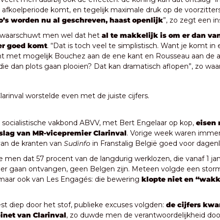
 afkoelperiode komt, en tegelijk maximale druk op de voorzitters 
o’s worden nu al geschreven, haast openlijk
”, zo zegt een in
 waarschuwt men wel dat het 
al te makkelijk is om er dan van
er goed komt
. “Dat is toch veel te simplistisch. Want je komt in 
ht met mogelijk Bouchez aan de ene kant en Rousseau aan de an
ie dan plots gaan plooien? Dat kan dramatisch aflopen”, zo waa
larinval worstelde even met de juiste cijfers.
socialistische vakbond ABVV, met Bert Engelaar op kop,
 eisen 
slag van MR-vicepremier Clarinval
. Vorige week waren immers 
an de kranten van 
Sudinfo
 in Franstalig België goed voor dage
de men dat 57 procent van de langdurig werklozen, die vanaf 1 jan
er gaan ontvangen, geen Belgen zijn. Meteen volgde een storm 
 maar ook van Les Engagés: die bewering 
klopte niet en “wakk
st diep door het stof, publieke excuses volgden: 
de cijfers kw
inet van Clarinval
, zo duwde men de verantwoordelijkheid door