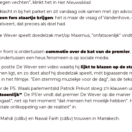
tegen vechten”, klinkt het in 
Het Nieuwsblad
. 
l klacht in bij het parket en zit vandaag ook samen met zijn advo
een fors staartje krijgen
: het is maar de vraag of Vandenhove, d
ativeert, dat precies als doel had.
De Wever speelt doedelzak met/op Maximus, “onfatsoenlijk” vindt
 front is ondertussen 
commotie over de kat van de premier
,
 ondertussen een heus fenomeen is op sociale media. 
postte De Wever een video waarbij hij 
lijkt te blazen op de s
rmen ligt, en zo doet alsof hij doedelzak speelt, mét bijpassende 
n het filmpje. “Een stemmig muziekje voor de dag”, las de teks
or de PS. Waals parlementslid Patrick Prévot sloeg z’n klauwen ui
tsoenlijk”
. De PS’er vindt dat premier De Wever op die manier 
gaat”, net op het moment “dat mensen het moeilijk hebben”. Hij
tale ontkoppeling van de realiteit” in.
ahdi (cd&v) en Nawal Farih (cd&v) trouwen in Marrakech.