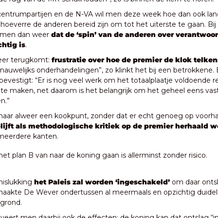
centrumpartijen en de N-VA wil men deze week hoe dan ook land
hoeverre de anderen bereid zijn om tot het uiterste te gaan. Bij 
men dan weer 
dat de ‘spin’ van de anderen over verantwoor
chtig is
.
eer terugkomt:
 frustratie over hoe de premier de klok telken
nauwelijks onderhandelingen”, zo klinkt het bij een betrokkene. E
bevestigt: “Er is nog veel werk om het totaalplaatje voldoende r
te maken, net daarom is het belangrijk om het geheel eens vast
n.”
aar alweer een kookpunt, zonder dat er echt genoeg op voorha
blijft als methodologische kritiek op de premier herhaald 
meerdere kanten.
het plan B van naar de koning gaan is allerminst zonder risico.
mislukking 
het Paleis zal worden ‘ingeschakeld’ 
om daar ontsl
aakte De Wever ondertussen al meermaals en opzichtig duidelijk
rgrond.
tiveert men daarbij ook de effecten: de koning kan dat ontslag “i