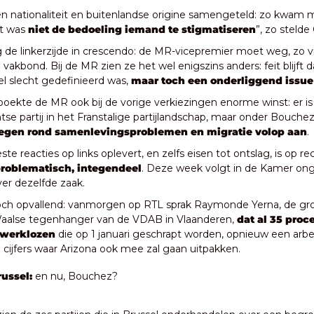
 nationaliteit en buitenlandse origine samengeteld: zo kwam m
t was 
niet de bedoeling iemand te stigmatiseren
”, zo stelde 
de linkerzijde in crescendo: de MR-vicepremier moet weg, zo v
e vakbond. Bij de MR zien ze het wel enigszins anders: feit blijft d
l slecht gedefinieerd was, 
maar toch een onderliggend issue
boekte de MR ook bij de vorige verkiezingen enorme winst: er is
egen rond samenlevingsproblemen en migratie volop aan
. 
e reacties op links oplevert, en zelfs eisen tot ontslag, is op re
problematisch, integendeel
. Deze week volgt in de Kamer ong
ver dezelfde zaak.
och opvallend: vanmorgen op RTL sprak Raymonde Yerna, de gro
aalse tegenhanger van de VDAB in Vlaanderen, 
dat al 35 proce
 werklozen
 die op 1 januari geschrapt worden, opnieuw een arbei
 cijfers waar Arizona ook mee zal gaan uitpakken.
ussel:
 en nu, Bouchez?