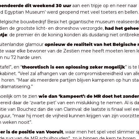
pendeerde dit weekend 30 uur 
aan een tripje op en neer naar
nd Egyptian Museum’ werd geopend met veel toeters en bellen.
lgische bouwbedrijf Besix het gigantische museum realiseerde
ien de grootste licht- en droneshow verzorgde, 
had het geheel
ntje
: de premier én de koning konden als dusdanig niet ontbreke
uitenlandse glamour
 opnieuw de realiteit van het Belgisch
e waar elke bewoner van de Zestien mee heeft moeten leren le
n nu 72 harde uren.
tafel”, en “
theoretisch is een oplossing zeker mogelijk
” is te
abinet. “Veel zal afhangen van de compromisbereidheid van alle pa
 horen. “Maar als meerdere partijen blijven kamperen op hun st
dramatisering.”
oeilijk om te zien
 wie dan ‘kampeert’: de MR doet het zonde
ereid daar de ‘zwarte piet’ van een mislukking te nemen. Al is d
ie van Bouchez dan die van Clarinval: die laatste is finaal wel ee
ur, “maar hij moet de vrijheid kunnen krijgen van zijn voorzitter
n weken nooit”.
er is de positie van Vooruit
, waar men het spel veel slimmer sp
 de rug van de MR schuilhouden”, zo is binnen de kern te horen.