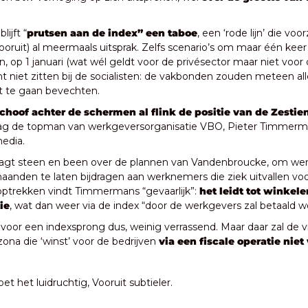
lijft “
prutsen aan de index” een taboe
, een ‘rode lijn’ die voo
oruit) al meermaals uitsprak. Zelfs scenario’s om maar één keer p
n, op 1 januari (wat wél geldt voor de privésector maar niet voor
t niet zitten bij de socialisten: de vakbonden zouden meteen alle
t te gaan bevechten.
choof achter de schermen al flink de positie van de Zestie
g de topman van werkgeversorganisatie VBO, Pieter Timmermans
edia. 
agt steen en been over de plannen van Vandenbroucke, om wer
aanden te laten bijdragen aan werknemers die ziek uitvallen voor 
ptrekken vindt Timmermans “gevaarlijk”: 
het leidt tot winkele
tie
, wat dan weer via de index “door de werkgevers zal betaald w
voor een indexsprong dus, weinig verrassend. Maar daar zal de vra
ona die ‘winst’ voor de bedrijven 
via een fiscale operatie niet 
.
et het luidruchtig, Vooruit subtieler.