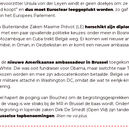
evoorzitter Ursula von der Leyen windt er geen doekjes om: ze w
jd koopt” en 
dus moet Euroclear leeggeplukt worden
, zo gaf
in het Europees Parlement.
an Buitenlandse Zaken Maxime Prévot (LE) 
herschikt zijn diplo
, met een paar opvallende politieke keuzes: onder meer in Bosnië
 Mozambique en Cuba trekt België weg. Er komen wel nieuwe am
amibië, in Oman, in Oezbekistan en er komt een nieuwe ambassa
s de
 nieuwe Amerikaanse ambassadeur in Brussel
 toegekom
 White. Die was ooit fundraiser voor Obama, maar switchte naar Tr
kozen worden en mee zijn advocatenkosten betaalde. België ve
 militaire attaché in Washington DC, omdat die wat te eerlijk-kri
ering.
ssel hapert de poging van Bouchez om de begrotingsgesprekken
n: de vraag is wie straks bij de MR in Brussel de baas wordt. Onder
Begroting in lopende zaken Dirk De Smedt (Open Vld) zijn tanden
russelse topbenoemingen
. 
Rien ne va plus.