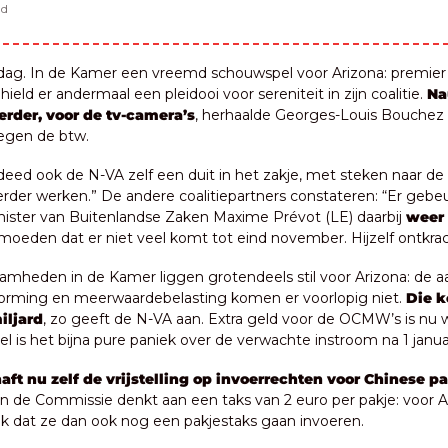
ad
ag. In de Kamer een vreemd schouwspel voor Arizona: premier 
ield er andermaal een pleidooi voor sereniteit in zijn coalitie. 
Na
erder, voor de tv-camera’s
, herhaalde Georges-Louis Bouchez
 tegen de btw.
eed ook de N-VA zelf een duit in het zakje, met steken naar de 
erder werken.” De andere coalitiepartners constateren: “Er gebeu
inister van Buitenlandse Zaken Maxime Prévot (LE) daarbij 
weer 
moeden dat er niet veel komt tot eind november. Hijzelf ontkrach
amheden in de Kamer liggen grotendeels stil voor Arizona: de 
rming en meerwaardebelasting komen er voorlopig niet. 
Die k
iljard
, zo geeft de N-VA aan. Extra geld voor de OCMW’s is nu 
el is het bijna pure paniek over de verwachte instroom na 1 januar
aft nu zelf de vrijstelling op invoerrechten voor Chinese pa
én de Commissie denkt aan een taks van 2 euro per pakje: voor Ar
ijk dat ze dan ook nog een pakjestaks gaan invoeren.