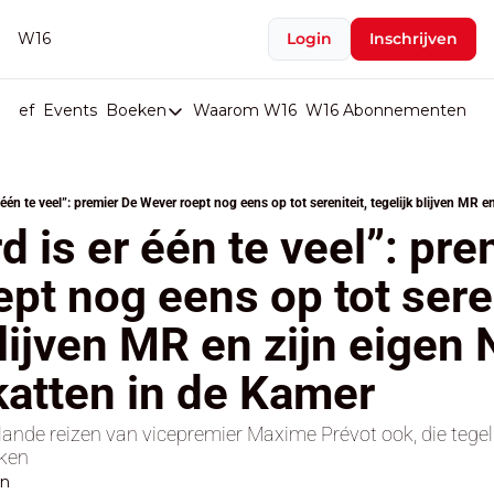
W16
Login
Inschrijven
rief
Events
Boeken
Waarom W16
W16 Abonnementen
U
Boeken
De Val van België
Boeken
 is er één te veel”: pre
Stop de Persen
pt nog eens op tot sereni
Het Merk België
blijven MR en zijn eigen 
De Doodgravers van België
Bpost Hold-up
katten in de Kamer
lande reizen van vicepremier Maxime Prévot ook, die tegel
ken
en