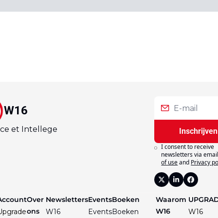
W16
ce et Intellege
Inschrijven
I consent to receive 
newsletters via email
of use
and
Privacy po
Account
Over 
Newsletters
Events
Boeken
Waarom 
UPGRA
ons
W16
Upgrade
W16 
Events
Boeken
W16 