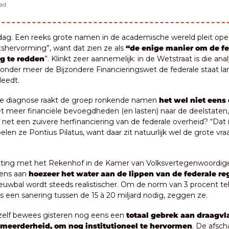
ad
g. Een reeks grote namen in de academische wereld pleit openl
shervorming”, want dat zien ze als 
“de enige manier om de fe
g te redden
”. Klinkt zeer aannemelijk: in de Wetstraat is die anal
onder meer de Bijzondere Financieringswet de federale staat l
leedt.
 de diagnose raakt de groep ronkende namen 
het wel niet eens 
et meer financiële bevoegdheden (en lasten) naar de deelstaten, p
net een zuivere herfinanciering van de federale overheid? “Dat i
spelen ze Pontius Pilatus, want daar zit natuurlijk wel de grote vra
tting met het Rekenhof in de Kamer van Volksvertegenwoordige
eens aan
 hoezeer het water aan de lippen van de federale reg
uwbal wordt steeds realistischer. Om de norm van 3 procent tek
is een sanering tussen de 15 à 20 miljard nodig, zeggen ze.
elf bewees gisteren nog eens een 
totaal gebrek aan draagvla
 meerderheid, om nog institutioneel te hervormen
. De afsch