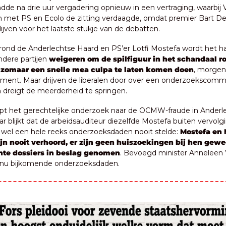
dde na drie uur vergadering opnieuw in een vertraging, waarbij 
 met PS en Ecolo de zitting verdaagde, omdat premier Bart D
lijven voor het laatste stukje van de debatten.
k rond de Anderlechtse Haard en PS’er Lotfi Mostefa wordt het h
dere partijen 
weigeren om de spilfiguur in het schandaal ro
 zomaar een snelle mea culpa te laten komen doen
, morgen 
ement. Maar drijven de liberalen door over een onderzoekscommi
dreigt de meerderheid te springen.
oept het gerechtelijke onderzoek naar de OCMW-fraude in Anderle
r blijkt dat de arbeidsauditeur diezelfde Mostefa buiten vervolgi
 wel een hele reeks onderzoeksdaden nooit stelde: 
Mostefa en 
jn nooit verhoord, er zijn geen huiszoekingen bij hen gewees
hte dossiers in beslag genomen
. Bevoegd minister Anneleen 
t nu bijkomende onderzoeksdaden.