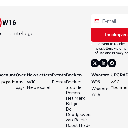
W16
ce et Intellege
Inschrijven
I consent to receive 
newsletters via email
of use
and
Privacy po
Account
Over 
Newsletters
Events
Boeken
Waarom 
UPGRA
ons
W16
Upgrade
W16 
Events
Boeken
W16 
Nieuwsbrief
Stop de 
Abonne
Wie?
Waarom 
Persen
W16
Het Merk 
België
De 
Doodgravers 
van België
Bpost Hold-