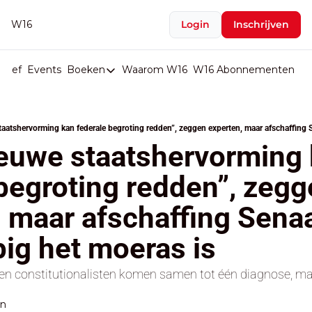
W16
Login
Inschrijven
rief
Events
Boeken
Waarom W16
W16 Abonnementen
U
Boeken
De Val van België
Boeken
ieuwe staatshervorming 
Stop de Persen
begroting redden”, zegg
Het Merk België
 maar afschaffing Senaat
De Doodgravers van België
Bpost Hold-up
ig het moeras is
en constitutionalisten komen samen tot één diagnose, maa
en