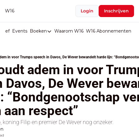
W16
Login
Inschrijven
rief
Events
Boeken
Waarom W16
W16 Abonnementen
U
Boeken
De Val van België
dem in voor Trumps speech in Davos, De Wever bewandelt harde lijn: “Bondgenoots
Boeken
oudt adem in voor Trump
Stop de Persen
n Davos, De Wever bewan
Het Merk België
n: “Bondgenootschap ver
De Doodgravers van België
Bpost Hold-up
aan respect”
 koning Filip en premier De Wever nog onzeker.
en
ad