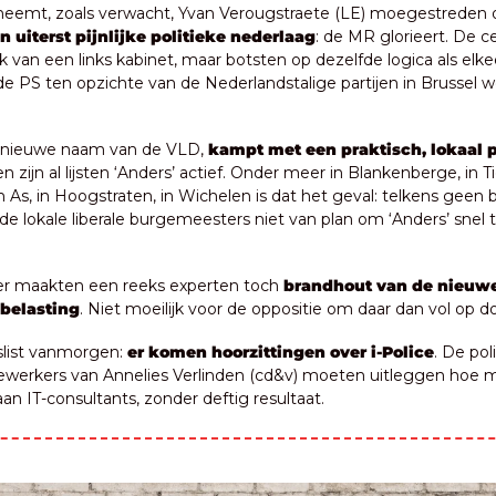
 neemt, zoals verwacht, Yvan Verougstraete (LE) moegestreden on
n uiterst pijnlijke politieke nederlaag
: de MR glorieert. De ce
van een links kabinet, maar botsten op dezelfde logica als elkee
de PS ten opzichte van de Nederlandstalige partijen in Brussel w
 nieuwe naam van de VLD, 
kampt met een praktisch, lokaal 
en zijn al lijsten ‘Anders’ actief. Onder meer in Blankenberge, in Ti
in As, in Hoogstraten, in Wichelen is dat het geval: telkens geen bl
n de lokale liberale burgemeesters niet van plan om ‘Anders’ snel 
er maakten een reeks experten toch 
brandhout van de nieuwe
belasting
. Niet moeilijk voor de oppositie om daar dan vol op d
slist vanmorgen: 
er komen hoorzittingen over i-Police
. De pol
werkers van Annelies Verlinden (cd&v) moeten uitleggen hoe mi
n IT-consultants, zonder deftig resultaat.