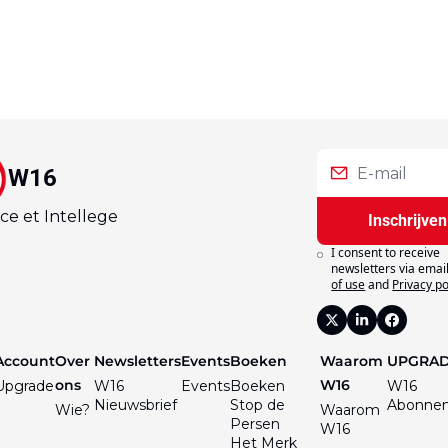
W16
ce et Intellege
Inschrijven
I consent to receive 
newsletters via email
of use
and
Privacy po
Account
Over 
Newsletters
Events
Boeken
Waarom 
UPGRA
ons
W16
Upgrade
W16 
Events
Boeken
W16 
Nieuwsbrief
Stop de 
Abonne
Wie?
Waarom 
Persen
W16
Het Merk 