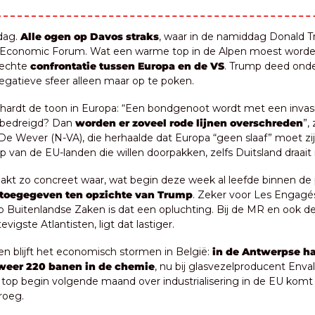
ag. 
Alle ogen op Davos straks
, waar in de namiddag Donald T
Economic Forum. Wat een warme top in de Alpen moest worden, 
echte 
confrontatie tussen Europa en de VS
. Trump deed onder
gatieve sfeer alleen maar op te poken.
erhardt de toon in Europa: “Een bondgenoot wordt met een inva
bedreigd? Dan 
worden er zoveel rode lijnen overschreden
”,
De Wever (N-VA), die herhaalde dat Europa “geen slaaf” moet zijn.
 van de EU-landen die willen doorpakken, zelfs Duitsland draait i
akt zo concreet waar, wat begin deze week al leefde binnen de 
toegegeven ten opzichte van Trump
. Zeker voor Les Engagé
p Buitenlandse Zaken is dat een opluchting. Bij de MR en ook de
evigste Atlantisten, ligt dat lastiger.
en blijft het economisch stormen in België:
 in de Antwerpse ha
weer 220 banen in de chemie
, nu bij glasvezelproducent Enval
 top begin volgende maand over industrialisering in de EU komt
roeg.