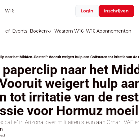
W16
Login
Inschrijven
rief
Events
Boeken
Waarom W16
W16 Abonnementen
U
Boeken
De Val van België
Boeken
́n paperclip naar het Mid
Stop de Persen
Vooruit weigert hulp aan
Het Merk België
 tot irritatie van de rest
De Doodgravers van België
Bpost Hold-up
ssie voor Hormuz moeil
icatie" in Arizona, over militairen steun aan Oman, VAE e
en
ead