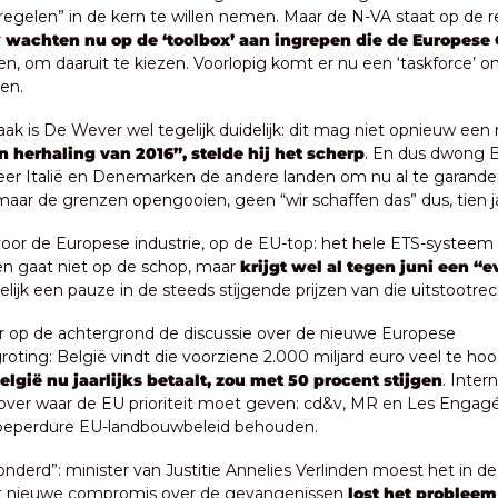
egelen” in de kern te willen nemen. Maar de N-VA staat op de re
 
wachten nu op de ‘toolbox’ aan ingrepen die de Europes
en, om daaruit te kiezen. Voorlopig komt er nu een ‘taskforce’ o
en.
ak is De Wever wel tegelijk duidelijk: dit mag niet opnieuw een mi
n herhaling van 2016”, stelde hij het scherp
. En dus dwong B
r Italië en Denemarken de andere landen om nu al te garander
maar de grenzen opengooien, geen “wir schaffen das” dus, tien ja
 voor de Europese industrie, op de EU-top: het hele ETS-systeem
en gaat niet op de schop, maar 
krijgt wel al tegen juni een “e
ijk een pauze in de steeds stijgende prijzen van die uitstootrec
 er op de achtergrond de discussie over de nieuwe Europese 
oting: België vindt die voorziene 2.000 miljard euro veel te hoo
elgië nu jaarlijks betaalt, zou met 50 procent stijgen
. Intern
over waar de EU prioriteit moet geven: cd&v, MR en Les Engagés
 peperdure EU-landbouwbeleid behouden.
onderd”: minister van Justitie Annelies Verlinden moest het in d
t nieuwe compromis over de gevangenissen 
lost het probleem 