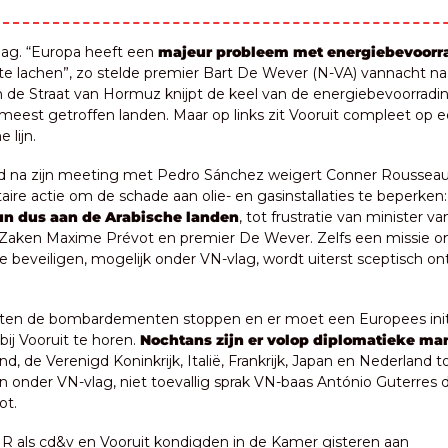
g. “Europa heeft een 
majeur probleem met energiebevoorr
e lachen”, zo stelde premier Bart De Wever (N-VA) vannacht na 
n de Straat van Hormuz knijpt de keel van de energiebevoorrading
 meest getroffen landen. Maar op links zit Vooruit compleet op e
e lijn.
 na zijn meeting met Pedro Sánchez weigert Conner Rousseau (
aire actie om de schade aan olie- en gasinstallaties te beperken:
eun dus aan de Arabische landen
, tot frustratie van minister van
Zaken Maxime Prévot en premier De Wever. Zelfs een missie om
beveiligen, mogelijk onder VN-vlag, wordt uiterst sceptisch onth
eten de bombardementen stoppen en er moet een Europees initi
bij Vooruit te horen. 
Nochtans zijn er volop diplomatieke ma
and, de Verenigd Koninkrijk, Italië, Frankrijk, Japan en Nederland t
an onder VN-vlag, niet toevallig sprak VN-baas António Guterres 
t. 
R als cd&v en Vooruit kondigden in de Kamer gisteren aan 