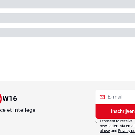
W16
ce et Intellege
Inschrijven
I consent to receive 
newsletters via email
of use
and
Privacy po