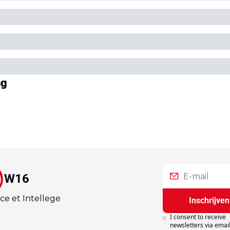
ng
W16
ce et Intellege
Inschrijven
I consent to receive 
newsletters via email