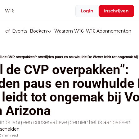
W16
Login
Inschrijven
rief
Events
Boeken
Waarom W16
W16 Abonnementen
U
Boeken
De Val van België
wil de CVP overpakken”: overlijden paus en rouwhulde De Wever leidt tot ongemak bij
Boeken
il de CVP overpakken”: 
Stop de Persen
jden paus en rouwhulde 
Het Merk België
leidt tot ongemak bij Voo
De Doodgravers van België
Bpost Hold-up
 Arizona
sinds lang een conservatieve premier: het is aanpassen.
schelden
2 min read