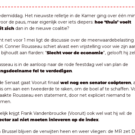
demiddag. Het nieuwste relletje in de Kamer ging over één min
 voor de paus, maar eigenlijk over iets diepers: 
hoe ‘thuis’ voelt 
it zich
 dan in de nieuwe coalitie?
t net voor 1 mei ligt de discussie over de meerwaardebelasting 
el. Conner Rousseau schiet alvast een vrijstelling voor wie zijn aa
r bijhoudt aan flarden: “
Slecht voor de economie
”, gelooft hij zel
 Rousseau is in de aanloop naar de rode feestdag wel van plan de 
ingsdeelname fel te verdedigen
.
 de Senaat gaat Vooruit finaal 
wel nog een senator coöpteren
, 
is om aan een tweederde te raken, om de boel af te schaffen. Vo
aakte Rousseau een statement, door net expliciet niemand te 
emen.
 Tegelijk krijgt Frank Vandenbroucke (Vooruit) ook wel wat hij wil: de 
ector zal niet moeten inleveren op de index
.
n Brussel blijven de verwijten heen en weer vliegen: de MR zet D