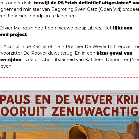
ns onder druk, 
terwijl de PS “zich definitief uitgesloten” vo
agnemend minister van Begroting Sven Gatz (Open Vld) probeer
en financieel noodplan te lanceren.
Olivier Maingain heeft een nieuwe partij: Lib.res. Het 
lijkt een 
md project
.
s: Alcohol in de Kamer of niet? Premier De Wever blijft erover mo
oorzitter De Roover duwt terug. En in een 
bizar geval van 
en rijden
, is de onschendbaarheid van Kathleen Depoorter (N-V
even.