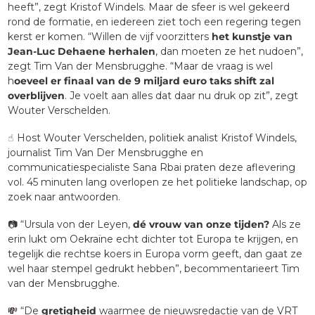
heeft”, zegt Kristof Windels. Maar de sfeer is wel gekeerd 
rond de formatie, en iedereen ziet toch een regering tegen 
kerst er komen. “Willen de vijf voorzitters 
het kunstje van 
Jean-Luc Dehaene herhalen
, dan moeten ze het nudoen”, 
zegt Tim Van der Mensbrugghe. “Maar de vraag is wel 
h
oeveel er finaal van de 9 miljard euro taks shift zal 
overblijven
. Je voelt aan alles dat daar nu druk op zit”, zegt 
Wouter Verschelden. 
☝️ Host Wouter Verschelden, politiek analist Kristof Windels, 
journalist Tim Van Der Mensbrugghe en 
communicatiespecialiste Sana Rbai praten deze aflevering 
vol. 45 minuten lang overlopen ze het politieke landschap, op 
zoek naar antwoorden.
📷 “Ursula von der Leyen, 
dé vrouw van onze tijden?
 Als ze 
erin lukt om Oekraïne echt dichter tot Europa te krijgen, en 
tegelijk die rechtse koers in Europa vorm geeft, dan gaat ze 
wel haar stempel gedrukt hebben”, becommentarieert Tim 
van der Mensbrugghe. 
💸
 “De 
gretigheid
 waarmee de nieuwsredactie van de VRT 