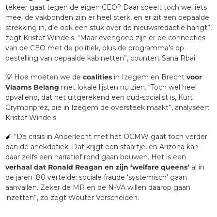
tekeer gaat tegen de eigen CEO? Daar speelt toch wel iets 
mee: de vakbonden zijn er heel sterk, en er zit een bepaalde 
strekking in, die ook een stuk over de nieuwsredactie hangt”, 
zegt Kristof Windels. “Maar evengoed zijn er de connecties 
van de CEO met de politiek, plus de programma’s op 
bestelling van bepaalde kabinetten”, countert Sana Rbai. 
💡
 Hoe moeten we de 
coalities
 in Izegem en Brecht 
voor 
Vlaams Belang 
met lokale lijsten nu zien. “Toch wel heel 
opvallend, dat het uitgerekend een oud-socialist is, Kurt 
Grymonprez, die in Izegem de oversteek maakt”, analyseert 
Kristof Windels
🧨
 “De crisis in Anderlecht met het OCMW gaat toch verder 
dan de anekdotiek. Dat krijgt een staartje, en Arizona kan 
daar zelfs een narratief rond gaan bouwen. Het is een 
verhaal dat Ronald Reagan en zijn ‘welfare queens’
 al in 
de jaren ‘80 vertelde: sociale fraude ‘systemisch’ gaan 
aanvallen. Zeker de MR en de N-VA willen daarop gaan 
inzetten”, zo zegt Wouter Verschelden.