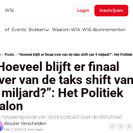
W16
Login
Inschrijven
rief
Events
Boeken
Waarom W16
W16 Abonnementen
U
Boeken
De Val van België
e
Posts
“Hoeveel blijft er finaal over van de taks shift van 9 miljard?”: Het Politiek
Boeken
Hoeveel blijft er finaal 
Stop de Persen
ver van de taks shift van
Het Merk België
 miljard?”: Het Politiek 
De Doodgravers van België
Bpost Hold-up
alon
 nieuwe episode van onze podcast over de Wetstraat.
Wouter Verschelden
Dec 1, 2024
3 min read
•