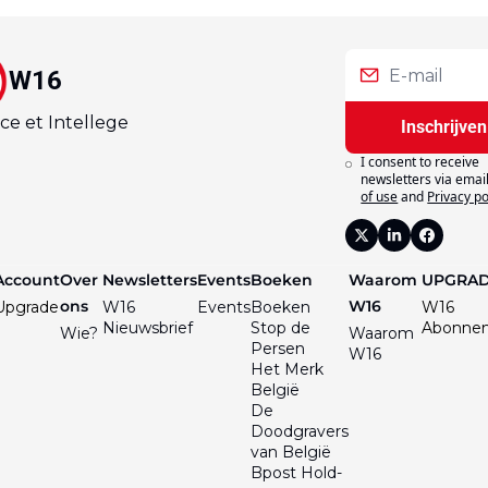
W16
ce et Intellege
Inschrijven
I consent to receive 
newsletters via email
of use
and
Privacy po
Account
Over 
Newsletters
Events
Boeken
Waarom 
UPGRA
ons
W16
Upgrade
W16 
Events
Boeken
W16 
Nieuwsbrief
Stop de 
Abonne
Wie?
Waarom 
Persen
W16
Het Merk 
België
De 
Doodgravers 
van België
Bpost Hold-