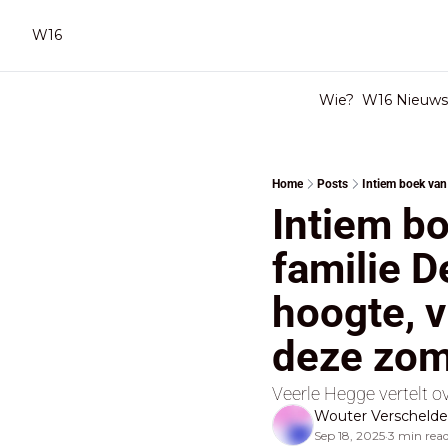
W16
Wie?
W16 Nieuwsb
Home
Posts
Intiem boe
familie D
hoogte, v
deze zom
Veerle Hegge vertelt o
Wouter Verscheld
Sep 18, 2025
3 min rea
•