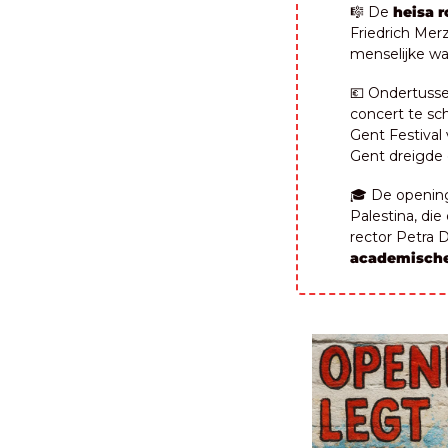
🎼
 De 
heisa r
Friedrich Merz
menselijke w
💶
 Ondertussen
concert te sch
Gent Festival
Gent dreigde 
🎓 De opening
Palestina, die
rector Petra D
academische