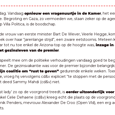
dag. Vandaag
 opnieuw een vragenuurtje in de Kamer
, het ee
. Begroting en Gaza, zo vermoeden we, staan zeker op de agen
Villa Politica, is de boodschap.
 de vrouw van eerste minister Bart De Wever, Veerle Hegge, ko
k over haar “jarenlange strijd”, een zware eetstoornis. Meteen kr
ar tot nu toe enkel de Arizona-top op de hoogte was,
 inzage in 
et gezinsleven van de premier
.
e speelt mee om de politieke verhoudingen vandaag goed te begri
er. De gezinsvakantie was voor de premier bijzonder belangrijk: 
ijn coalitie om “rust te geven”
 gedurende enkele weken. Toe
tte, vroeg hij vervolgens cd&v expliciet “te stoppen met de persoon
at deed Sammy Mahdi (cd&v) niet.
rst lady’ zo op de voorgrond treedt, is
 eerder uitzonderlijk
voor 
nkel Celie Dehaene (cd&v) kreeg echt die plaats op de voorgrond,
nik Penders, mevrouw Alexander De Croo (Open Vld), een erg acti
ts.