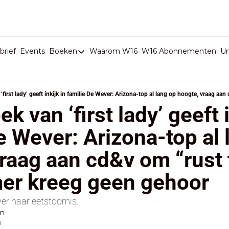
rief
Events
Boeken
Waarom W16
W16 Abonnementen
U
Boeken
De Val van België
Boeken
k van ‘first lady’ geeft i
Stop de Persen
e Wever: Arizona-top al 
Het Merk België
raag aan cd&v om “rust 
De Doodgravers van België
Bpost Hold-up
er kreeg geen gehoor
ver haar eetstoornis.
en
d