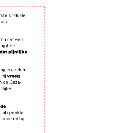
rste sinds de 
da. 
mt met een 
ijgt de 
dat pijnlijke 
jpen, zeker 
hij 
vroeg 
n de Gaza-
lijke 
de 
 al speelde 
eve rol bij 