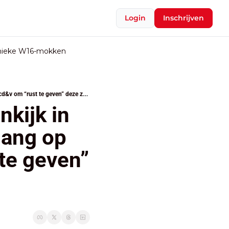
Login
Inschrijven
nieke W16-mokken
Intiem boek van ‘first lady’ geeft inkijk in familie De Wever: Arizona-top al lang op hoogte, vraag aan cd&v om “rust te geven” deze zomer kreeg geen gehoor
nkijk in 
lang op 
te geven” 