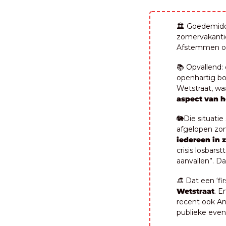
🏛️ Goedemid
zomervakantie
Afstemmen op 
📚 Opvallend:
openhartig boe
Wetstraat, wa
aspect van h
🐘
Die situati
afgelopen zom
iedereen in z
crisis losbars
aanvallen”. D
👒
 Dat een ‘fi
Wetstraat
. E
recent ook An
publieke even