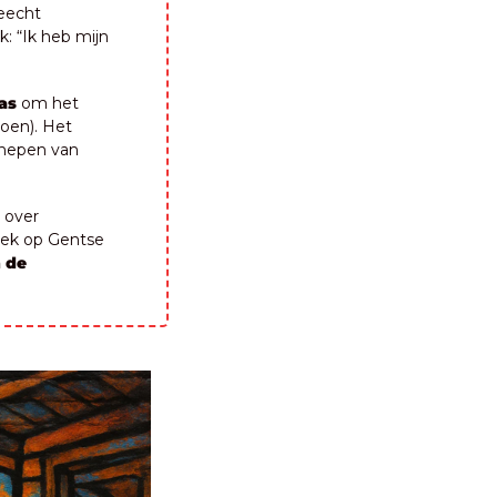
eecht 
: “Ik heb mijn 
as
 om het 
oen). Het 
chepen van 
over 
iek op Gentse 
 de 