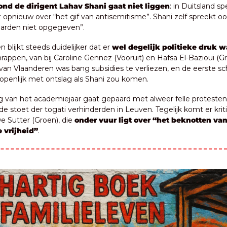
ond de dirigent Lahav Shani gaat niet liggen
: in Duitsland sp
 opnieuw over “het gif van antisemitisme”. Shani zelf spreekt ook
aarden niet opgegeven”.
 blijkt steeds duidelijker dat er 
wel degelijk politieke druk w
rappen, van bij Caroline Gennez (Vooruit) en Hafsa El-Bazioui (Gr
 van Vlaanderen was bang subsidies te verliezen, en de eerste s
openlijk met ontslag als Shani zou komen.
 van het academiejaar gaat gepaard met alweer felle protesten 
 de stoet der togati verhinderden in Leuven. Tegelijk komt er krit
e Sutter (Groen), die 
onder vuur ligt over “het beknotten van
 vrijheid”
.