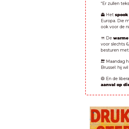
“Er zullen teks
👻
 Het
 spook
Europa. Die mi
ook voor de n
🍴
 De 
warme 
voor slechts 6
besturen met s
🔚
 Maandag ho
Brussel: hij w
🥼
aanval op d