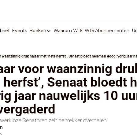
rief
Events
Boeken
Waarom W16
W16 Abonnementen
U
Boeken
De Val van België
Boeken
ar voor waanzinnig druk
Stop de Persen
 herfst’, Senaat bloedt 
Het Merk België
ig jaar nauwelijks 10 uur
De Doodgravers van België
Bpost Hold-up
vergaderd
werkloze Senatoren zelf de trekker overhalen.
en
ad