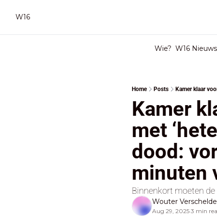
W16
Wie?
W16 Nieuwsb
Home
Posts
Kamer kla
met ‘hete
dood: vor
minuten 
Binnenkort moeten de 
Wouter Verscheld
Aug 29, 2025
3 min re
•