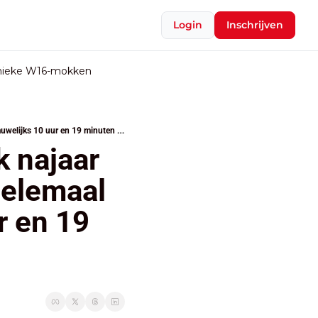
Login
Inschrijven
nieke W16-mokken
Kamer klaar voor waanzinnig druk najaar met ‘hete herfst’, Senaat bloedt helemaal dood: vorig jaar nauwelijks 10 uur en 19 minuten vergaderd
 najaar 
helemaal 
 en 19 