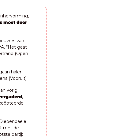
enhervorming, 
es moet door 
euvres van 
VA. “Het gaat 
rtrand (Open 
aan halen: 
ens (Vooruit).
an vorig 
vergaderd
, 
oöpteerde 
Diependaele 
rt met de 
ste partij: 