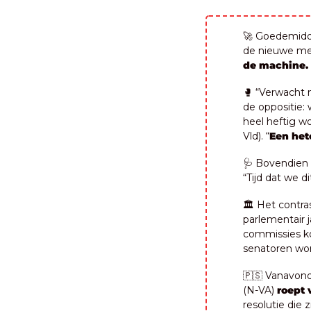
🚀
 Goedemidda
de nieuwe mee
de machine.
🥊
 “Verwacht 
de oppositie: 
heel heftig w
Vld). “
Een het
🩺
 Bovendien z
“Tijd dat we d
🏛️ Het contra
parlementair ja
commissies k
senatoren word
🇵🇸
 Vanavond
(N-VA) 
roept 
resolutie die 