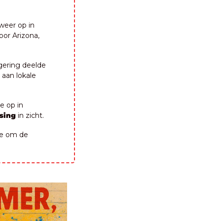
weer op in 
or Arizona, 
gering deelde 
aan lokale 
 op in 
sing 
in zicht.
 En de liberalen gebruiken de heisa rond het toelatingsexamen geneeskunde om de 