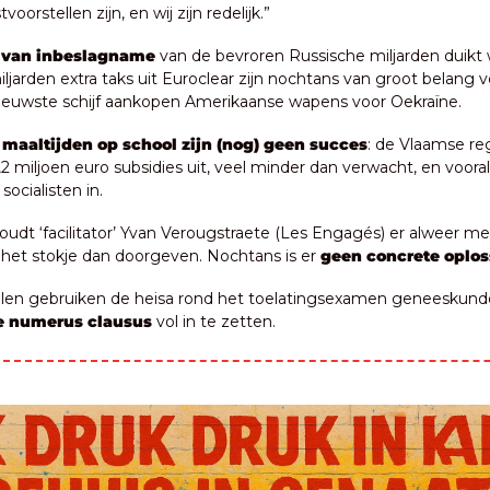
tvoorstellen zijn, en wij zijn redelijk.”
 van inbeslagname
 van de bevroren Russische miljarden duikt 
ljarden extra taks uit Euroclear zijn nochtans van groot belang vo
ieuwste schijf aankopen Amerikaanse wapens voor Oekraïne.
maaltijden op school zijn (nog) geen succes
: de Vlaamse re
,2 miljoen euro subsidies uit, veel minder dan verwacht, en vooral 
ocialisten in.
udt ‘facilitator’ Yvan Verougstraete (Les Engagés) er alweer mee
il het stokje dan doorgeven. Nochtans is er 
geen concrete oplos
ie numerus clausus
 vol in te zetten.