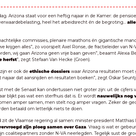
g. Arizona staat voor een heftig najaar in de Kamer: de pensio
rwaardebelasting, heel het arbeidsrecht én de begroting… 
all
nachtelijke commissies, plenaire marathons én gigantische mano
we krijgen alles”, zo voorspelt Axel Ronse, de fractieleider van N-
orden, wij gaan Arizona geen vrije baan geven”, beaamt Alexia Be
e herfst
”, zegt Stefaan Van Hecke (Groen).
ijn er ook de 
ethische dossiers
 waar Arizona resultaten moet g
it najaar dat aansnijden en resultaten boeken”, zegt Oskar Seuntj
st met de Senaat kan ondertussen niet groter zijn: uit de cijfers v
ar blijkt pas wat een sterfhuis dat is. Er wordt 
nauwelijks nog 
omen amper samen, men stelt nog amper vragen. Zeker de gec
en betaald om letterlijk niets te doen.
 zit de Vlaamse regering al samen: minister-president Matthias 
vervroegd zijn ploeg samen over Gaza
. Vraag is wat er gebeu
zijn coalitiepartners zonder N-VA neerlegden. Tegelijk sust de groot