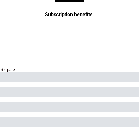
Subscription benefits
:
articipate