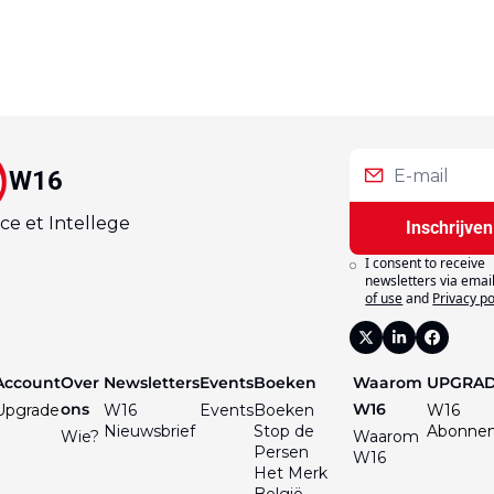
W16
ce et Intellege
Inschrijven
I consent to receive 
newsletters via email
of use
and
Privacy po
Account
Over 
Newsletters
Events
Boeken
Waarom 
UPGRA
ons
W16
Upgrade
W16 
Events
Boeken
W16 
Nieuwsbrief
Stop de 
Abonne
Wie?
Waarom 
Persen
W16
Het Merk 