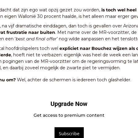
acht dat zijn ego wat opzij gezet zou worden, 
is toch wel heel
zijn eigen Wallonië 30 procent haalde, is het alleen maar erger ge
at frustratie naar buiten
. Met name over de MR-voorzitter, de 
n een ‘
best and final offer
’ nog wilde aanpassen en het tenslott
al hoofdrolspelers toch wel 
expliciet naar Bouchez wijzen als 
derde
, hoeft niet te verbazen: eigenlijk was heel de week een la
an pogingen van de MR-voorzitter om de regeringsvorming te la
 en daarbij zoveel mogelijk de zwarte piet te vermijden.
 nu om?
 Wel, achter de schermen is iedereen toch glashelder.
Upgrade Now
Get access to premium content
Subscribe