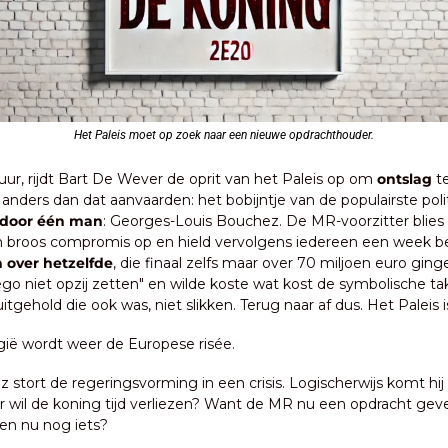
Het Paleis moet op zoek naar een nieuwe opdrachthouder.
 uur, rijdt Bart De Wever de oprit van het Paleis op om 
ontslag
 t
anders dan dat aanvaarden: het bobijntje van de populairste politi
d door één man
: Georges-Louis Bouchez. De MR-voorzitter blies 
 broos compromis op en hield vervolgens iedereen een week b
 over hetzelfde
, die finaal zelfs maar over 70 miljoen euro ging
ego niet opzij zetten" en wilde koste wat kost de symbolische t
tgehold die ook was, niet slikken. Terug naar af dus. Het Paleis i
gië wordt weer de Europese risée.
 stort de regeringsvorming in een crisis. Logischerwijs komt hij
ar wil de koning tijd verliezen? Want de MR nu een opdracht geven,
hen nu nog iets?