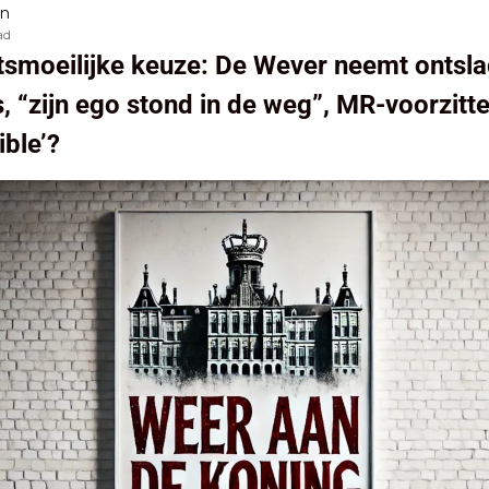
en
ad
tsmoeilijke keuze: De Wever neemt ontslag
, “zijn ego stond in de weg”, MR-voorzitter
ble’?