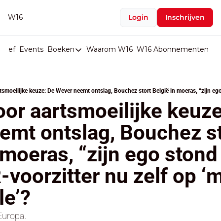
W16
Login
Inschrijven
rief
Events
Boeken
Waarom W16
W16 Abonnementen
U
Boeken
De Val van België
Boeken
or aartsmoeilijke keuze
Stop de Persen
mt ontslag, Bouchez st
Het Merk België
 moeras, “zijn ego stond 
De Doodgravers van België
Bpost Hold-up
voorzitter nu zelf op ‘m
le’?
Europa.