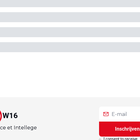
W16
ce et Intellege
Inschrijven
I consent to receive 