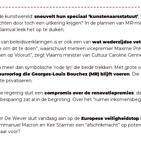
 de kunstwereld: 
sneuvelt hun speciaal ‘kunstenaarsstatuut’
,
hten door toch een uitkering krijgen? In de plannen van MR-min
arinval leek het op te duiken.
van beleidsverklaringen is er ook een van 
wat wederzijdse vet
e om dit te doen”, waarschuwt meteen vicepremier Maxime Prévo
en op Vooruit”, zegt Vlaams minister van Cultuur Caroline Genne
n meer dan symbolische ‘rode lijn’ die beide trekken. Met grote o
uuroorlog die Georges-Louis Bouchez (MR) blijft voeren
. Die
e privatiseren.
 regering sluit een 
compromis over de renovatiepremies
: d
e besparing zat al in de begroting. Over het “ruimer inkomensbegr
r De Wever sluit vandaag aan op de 
Europese veiligheidstop i
Emmanuel Macron en Keir Starmer een “afschrikmacht” op poten z
laar voor?