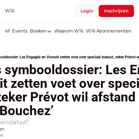
W16
Login
Inschrijven
rief
Events
Boeken
Waarom W16
W16 Abonnementen
U
Boeken
De Val van België
oldossier: Les Engagés en Vooruit zetten voet over speciaal statuut, zeker Prévot w
Boeken
s symbooldossier: Les En
Stop de Persen
t zetten voet over speci
Het Merk België
zeker Prévot wil afstand 
De Doodgravers van België
Bpost Hold-up
e Bouchez’
aarsstatuut?
en
ad