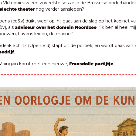
 Vld opnieuw een zoveelste sessie in de Brusselse onderhandeli
slechte theater
 nog verder aanslepen?
ens (cd&v) duikt weer op: hij gaat aan de slag op het kabinet va
v), als 
adviseur over het domein Noordzee
. “Ik ben al heel mi
ouwen, havens leiden, de marine.”
bedrijf
.
r Maingain komt met een nieuwe, 
Fransdolle partijtje
.