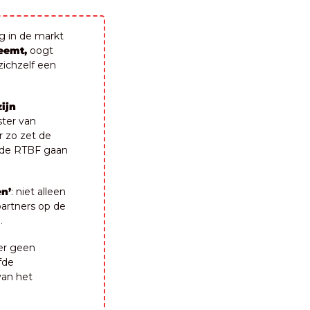
 in de markt 
neemt,
 oogt 
ichzelf een 
ijn 
ter van 
 zo zet de 
 de RTBF gaan 
en’
: niet alleen 
artners op de 
.
er geen 
de 
an het 