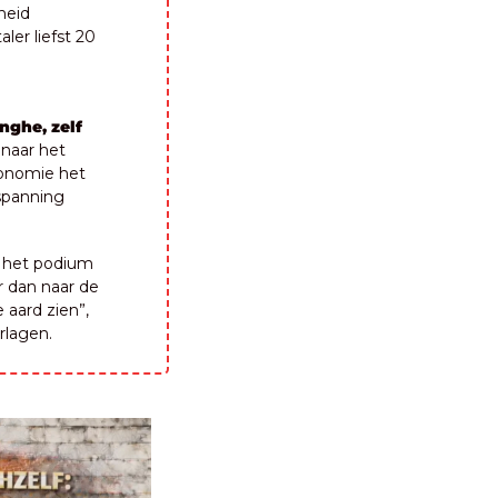
eid 
er liefst 20 
ghe, zelf 
naar het 
onomie het 
spanning 
p het podium 
 dan naar de 
aard zien”, 
rlagen.