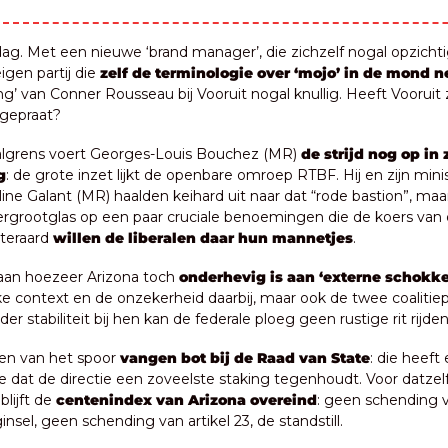
. Met een nieuwe ‘brand manager’, die zichzelf nogal opzichtig
igen partij die 
zelf de terminologie over ‘mojo’ in de mond 
ng’ van Conner Rousseau bij Vooruit nogal knullig. Heeft Vooruit z
gepraat?
algrens voert Georges-Louis Bouchez (MR) 
de strijd nog op in z
g
: de grote inzet lijkt de openbare omroep RTBF. Hij en zijn minis
ne Galant (MR) haalden keihard uit naar dat “rode bastion”, maar
rgrootglas op een paar cruciale benoemingen die de koers van
teraard 
willen de liberalen daar hun mannetjes
.
 aan hoezeer Arizona toch 
onderhevig is aan ‘externe schokk
ke context en de onzekerheid daarbij, maar ook de twee coalitiep
der stabiliteit bij hen kan de federale ploeg geen rustige rit rijden
en van het spoor
 vangen bot bij de Raad van State
: die heeft 
dat de directie een zoveelste staking tegenhoudt. Voor datzelf
lijft de 
centenindex van Arizona overeind
: geen schending v
insel, geen schending van artikel 23, de standstill.