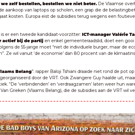
we zelf bestellen, bestellen we niet beter.
 De Vlaamse overh
de aankoop van laptops op scholen, een grap die de belastingbetal
gaat kosten. Europa eist de subsidies terug wegens een foutieve 
.
is er een tweede kandidaat-voorzitter: 
ICT-manager Valérie Tan
 actief bij de partij
 en enkel gemeenteraadslid, doet een gooi 
olgens de 55-jarige moet “niet de individuele burger, maar de ec
n”. Ze wil vanuit ‘de economie’ dan 80 procent van de klimaatin
Vlaams Belang
”: rapper Baloji Tshiani draaide niet rond de pot o
 georganiseerd door de VRT. Ook Zwangere Guy haalde uit, maar
tiek. “De ‘verbindenden’ en ‘verdraagzamen’ laten weer hun ware 
Van Grieken (Vlaams Belang), die de subsidies aan de VRT wil ve