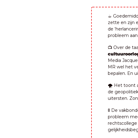
☕ Goedemiddag
zette en zijn e
de ‘herlanceri
probleem aan
📺 Over de ta
cultuuroorlo
Media Jacqueli
MR wel het ve
bepalen. En ui
🌪️ Het toont
de geopolitie
uitersten. Zon
🚦
 De vakbond
probleem mee 
rechtscollege b
gelijkheidsbeg