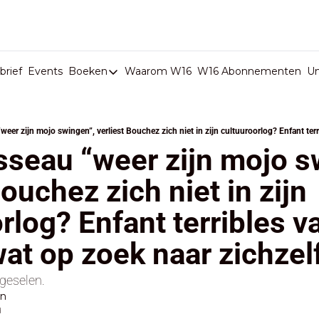
rief
Events
Boeken
Waarom W16
W16 Abonnementen
U
Boeken
De Val van België
Boeken
seau “weer zijn mojo sw
Stop de Persen
ouchez zich niet in zijn 
Het Merk België
rlog? Enfant terribles va
De Doodgravers van België
Bpost Hold-up
at op zoek naar zichzel
 geselen.
en
d