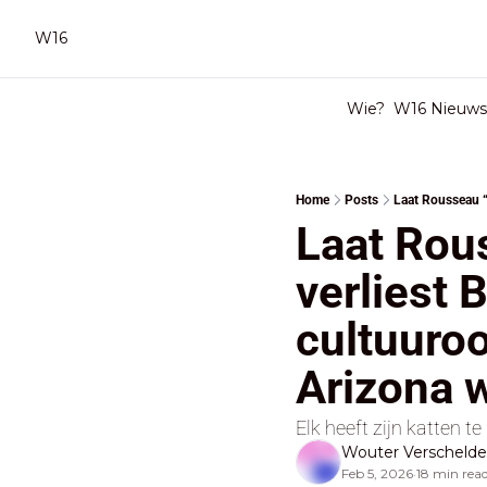
W16
Wie?
W16 Nieuwsb
Home
Posts
Laat Rous
verliest B
cultuuroo
Arizona w
Elk heeft zijn katten te
Wouter Verscheld
Feb 5, 2026
18 min rea
•