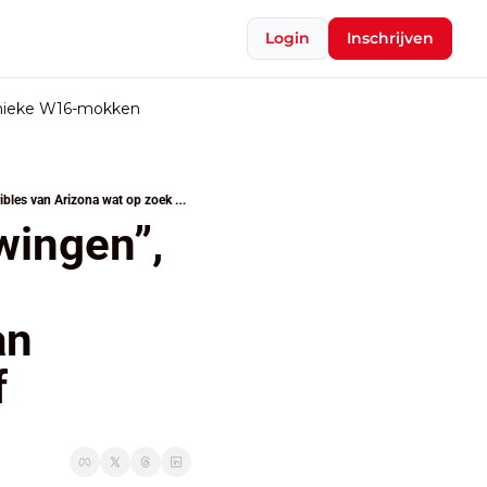
Login
Inschrijven
nieke W16-mokken
Laat Rousseau “weer zijn mojo swingen”, verliest Bouchez zich niet in zijn cultuuroorlog? Enfant terribles van Arizona wat op zoek naar zichzelf
ingen”, 
n 
f