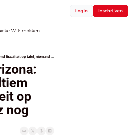
Login
Inschrijven
nieke W16-mokken
Laatste reanimatiepoging voor Arizona: formateur De Wever legt straks ultiem verzoeningsvoorstel rond fiscaliteit op tafel, niemand vertrouwt Bouchez nog
izona: 
tiem 
it op 
z nog