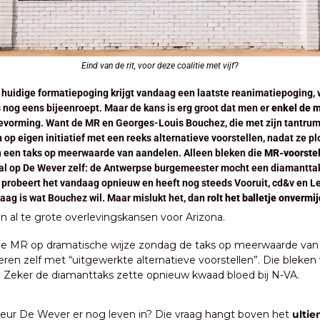
Eind van de rit, voor deze coalitie met vijf?
e huidige formatiepoging krijgt vandaag een laatste reanimatiepoging, 
 nog eens bijeenroept. Maar de kans is erg groot dat men er 
enkel de m
ievorming. Want de MR en Georges-Louis Bouchez, die met zijn tantru
op eigen initiatief met een reeks alternatieve voorstellen, nadat ze plo
n een taks op meerwaarde van aandelen. Alleen bleken die
 MR-voorstel
 probeert het vandaag opnieuw en heeft nog steeds Vooruit, cd&v en Les
raag is wat Bouchez wil. Maar mislukt het, dan 
rolt het balletje onvermi
n al te grote overlevingskansen voor Arizona.
de MR op dramatische wijze zondag de taks op meerwaarde van 
eren zelf met “uitgewerkte alternatieve voorstellen”. Die bleken w
. Zeker de diamanttaks zette opnieuw kwaad bloed bij N-VA.
teur De Wever er nog leven in? Die vraag hangt boven het 
ultie