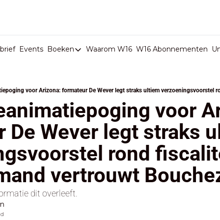
rief
Events
Boeken
Waarom W16
W16 Abonnementen
U
Boeken
De Val van België
Boeken
eanimatiepoging voor Ar
Stop de Persen
 De Wever legt straks ul
Het Merk België
gsvoorstel rond fiscalite
De Doodgravers van België
Bpost Hold-up
iemand vertrouwt Bouche
ormatie dit overleeft.
en
ad