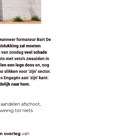
wanneer formateur Bart De 
islukking zal moeten 
m van zondag 
veel schade 
ts met veto’s zwaaiden in 
len een lege doos
 en, nog 
erger, een regelrechte aanval op De Wever zelf: de Antwerpse burgemeester mocht een diamanttaks slikken voor ‘zijn’ sector. 
 Engagés aan ‘zijn’ kant: 
jdelijk naar hem
.
aandelen afschoot, 
einig tot niets 
m overleg 
van 