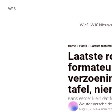
W16
Wie?
W16 Nieuwsb
Home
Posts
Laatste r
formateur
verzoenin
tafel, n
Kans eerder klein dat f
Wouter Verscheld
Aug 21, 2024
4 min re
•