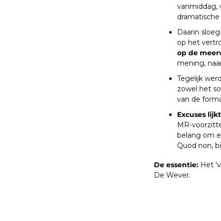
vanmiddag, w
dramatische
Daarin sloeg
op het vertr
op de meerw
mening, naa
Tegelijk wer
zowel het so
van de forma
Excuses lijk
MR-voorzitte
belang om ee
Quod non, bi
De essentie:
 Het ‘
De Wever.