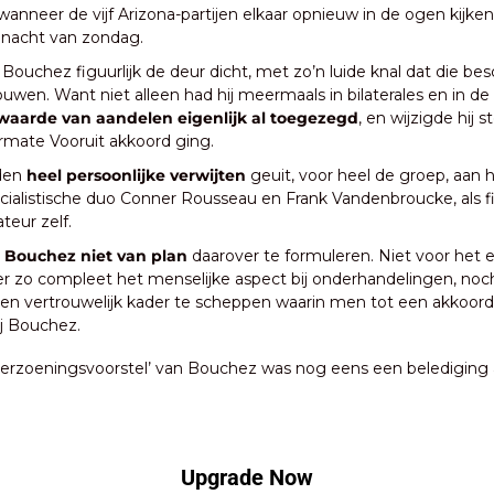
anneer de vijf Arizona-partijen elkaar opnieuw in de ogen kijken,
 nacht van zondag.
 Bouchez figuurlijk de deur dicht, met zo’n luide knal dat die be
ouwen. Want niet alleen had hij meermaals in bilaterales en in de
aarde van aandelen eigenlijk al toegezegd
, en wijzigde hij st
rmate Vooruit akkoord ging.
den
 heel persoonlijke verwijten 
geuit, voor heel de groep, aan h
cialistische duo Conner Rousseau en Frank Vandenbroucke, als fi
teur zelf.
t Bouchez niet van plan
 daarover te formuleren. Niet voor het e
r zo compleet het menselijke aspect bij onderhandelingen, noch
n vertrouwelijk kader te scheppen waarin men tot een akkoord
j Bouchez.
verzoeningsvoorstel’ van Bouchez was nog eens een belediging a
Upgrade Now