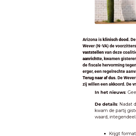
Arizona is 
klinisch dood
. D
Wever (N-VA) de voorzitters
vaststellen 
van deze coalit
aanrichtt
e, kwamen gisteren 
de fiscale hervorming tege
Terug naar af dus
. De Wever
zij willen een akkoord. De v
In het nieuws
: Gee
De details
: Nadat 
kwam de partij gist
waard, integendeel
Krijgt forma