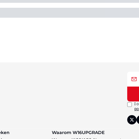
I 
po
eken
Waarom W16
UPGRADE