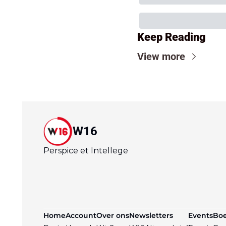
Keep Reading
View more
W16
Perspice et Intellege
Home
Account
Over ons
Newsletters
Events
Bo