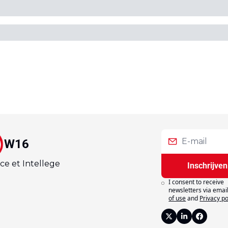
W16
ce et Intellege
Inschrijven
I consent to receive 
newsletters via email
of use
and
Privacy po