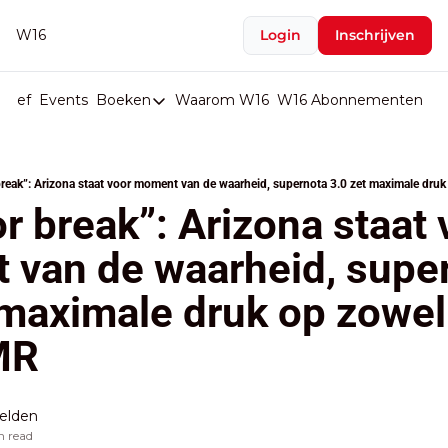
W16
Login
Inschrijven
rief
Events
Boeken
Waarom W16
W16 Abonnementen
U
Boeken
De Val van België
reak”: Arizona staat voor moment van de waarheid, supernota 3.0 zet maximale druk
Boeken
r break”: Arizona staat v
Stop de Persen
van de waarheid, super
Het Merk België
 maximale druk op zowel 
De Doodgravers van België
Bpost Hold-up
MR
elden
n read