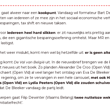
a gaat alweer naar een 
kookpunt
. Vandaag wil formateur Bart D
ten van iedereen of ze mee zijn in het sociaal-economische verha
besparingen, tax shift en nieuwe taksen.
voor
 iedereen heel hard slikken
: er zit nauwelijks iets prettig aa
, die een gigantische besparingsoefening omhelst. Maar MR en V
lastigst.
en het weer mislukt, komt men wel bij hetzelfde uit: 
er is geen alt
g komt 
De Val van België
 uit. In de nieuwsbrief brengen we de
 nieuws uit het boek. Zo planden Alexander De Croo (Open Vld) 
chaert (Open Vld) al veel langer het ontslag van Eva De Bleeker
e regering, om ze te vervangen in een hele carrousel, 
met ook Hi
 (Open Vld) en Lydia Peeters (Open Vld) die zouden schuive
 dat De Bleeker vandaag de partij leidt.
werpen gaat Filip Dewinter (Vlaams Belang)
 twee nutteloze we
itiatiefrecht’.