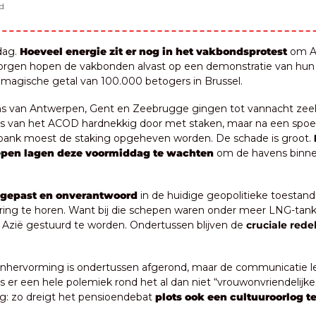
d
ag. 
Hoeveel energie zit er nog in het vakbondsprotest 
om Ar
orgen hopen de vakbonden alvast op een demonstratie van hun ‘k
magische getal van 100.000 betogers in Brussel.
ns van Antwerpen, Gent en Zeebrugge gingen tot vannacht zeel
rs van het ACOD hardnekkig door met staken, maar na een spoe
bank moest de staking opgeheven worden. De schade is groot. 
epen lagen deze voormiddag te wachten
 om de havens binnen
ngepast en onverantwoord 
in de huidige geopolitieke toestand”,
ing te horen. Want bij die schepen waren onder meer LNG-tanke
 Azië gestuurd te worden. Ondertussen blijven de 
cruciale red
nhervorming is ondertussen afgerond, maar de communicatie leid
s er een hele polemiek rond het al dan niet “vrouwonvriendelijke”
g: zo dreigt het pensioendebat 
plots ook een cultuuroorlog 