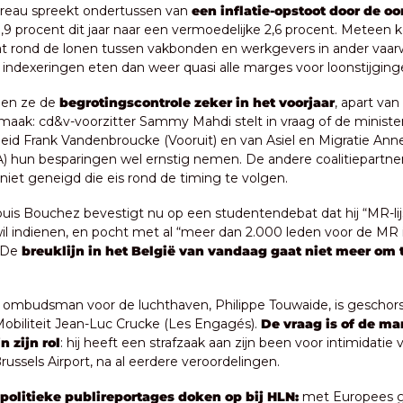
reau spreekt ondertussen van 
een inflatie-opstoot door de oor
 1,9 procent dit jaar naar een vermoedelijke 2,6 procent. Meteen 
 rond de lonen tussen vakbonden en werkgevers in ander vaarw
indexeringen eten dan weer quasi alle marges voor loonstijging
llen ze de 
begrotingscontrole zeker in het voorjaar
, apart van 
aak: cd&v-voorzitter Sammy Mahdi stelt in vraag of de minister
id Frank Vandenbroucke (Vooruit) en van Asiel en Migratie Anne
) hun besparingen wel ernstig nemen. De andere coalitiepartner
 niet geneigd die eis rond de timing te volgen.
uis Bouchez bevestigt nu op een studentendebat dat hij “MR-lijs
il indienen, en pocht met al “meer dan 2.000 leden voor de MR i
“De 
breuklijn in het België van vandaag gaat niet meer om 
e ombudsman voor de luchthaven, Philippe Touwaide, is geschors
Mobiliteit Jean-Luc Crucke (Les Engagés). 
De vraag is of de ma
n zijn rol
: hij heeft een strafzaak aan zijn been voor intimidatie 
ussels Airport, na al eerdere veroordelingen.
 politieke publireportages doken op bij HLN:
 met Europees g