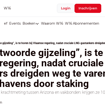
W16
Login
Inschrijven
rief
Events
Boeken
Waarom W16
W16 Abonnementen
U
Boeken
De Val van België
Boeken
woorde gijzeling”, is te 
Stop de Persen
regering, nadat crucial
Het Merk België
s dreigden weg te varen
De Doodgravers van België
Bpost Hold-up
havens door staking
krachtmeting tussen Arizona en vakbonden: krijgen ze 1
en