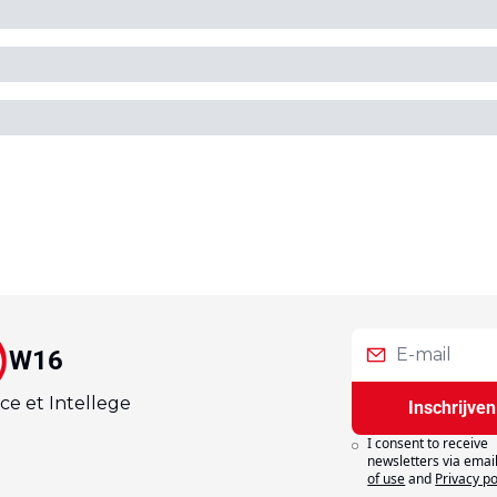
W16
ce et Intellege
Inschrijven
I consent to receive 
newsletters via email
of use
and
Privacy po