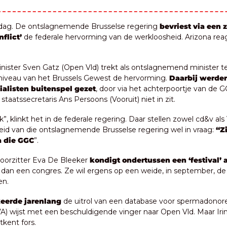
ag. De ontslagnemende Brusselse regering 
bevriest via een
flict’
 de federale hervorming van de werkloosheid. Arizona reag
inister Sven Gatz (Open Vld) trekt als ontslagnemend minister ten
niveau van het Brussels Gewest de hervorming. 
Daarbij werden
alisten buitenspel gezet
, door via het achterpoortje van de G
staatssecretaris Ans Persoons (Vooruit) niet in zit.
jk”, klinkt het in de federale regering. Daar stellen zowel cd&v als
d van die ontslagnemende Brusselse regering wel in vraag: 
“Zi
a die GGC
”. 
oorzitter Eva De Bleeker 
kondigt ondertussen een ‘festival’ a
r dan een congres. Ze wil ergens op een weide, in september, de
en.
eerde jarenlang 
de uitrol van een database voor spermadonoren
A) wijst met een beschuldigende vinger naar Open Vld. Maar Iri
tkent fors.