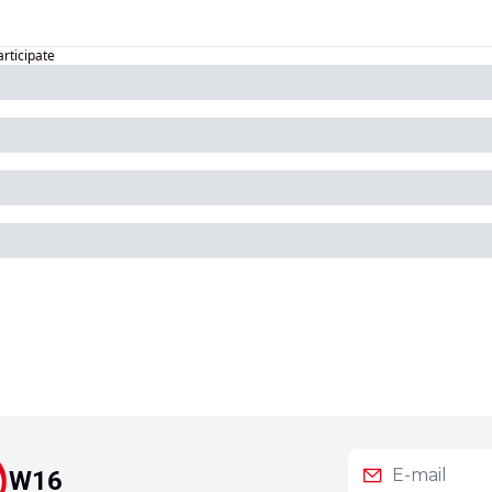
articipate
W16