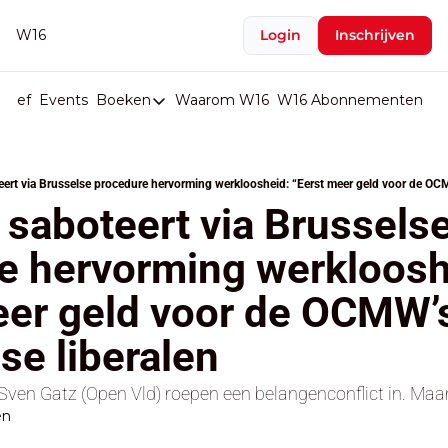
W16
Login
Inschrijven
rief
Events
Boeken
Waarom W16
W16 Abonnementen
U
Boeken
De Val van België
ert via Brusselse procedure hervorming werkloosheid: “Eerst meer geld voor de OCM
Boeken
saboteert via Brusselse
Stop de Persen
e hervorming werklooshe
Het Merk België
er geld voor de OCMW’s”
De Doodgravers van België
Bpost Hold-up
se liberalen
 Sven Gatz (Open Vld) roepen een belangenconflict in. Maa
en