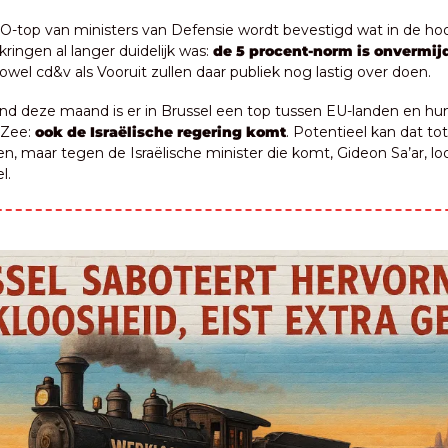
-top van ministers van Defensie wordt bevestigd wat in de hoo
ringen al langer duidelijk was: 
de 5 procent-norm is onvermijd
owel cd&v als Vooruit zullen daar publiek nog lastig over doen.
ind deze maand is er in Brussel een top tussen EU-landen en hun
Zee: 
ook de Israëlische regering komt
. Potentieel kan dat tot
en, maar tegen de Israëlische minister die komt, Gideon Sa’ar, lo
l.