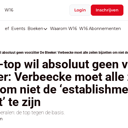
W16
Login
Inschrijven
rief
Events
Boeken
Waarom W16
W16 Abonnementen
U
Boeken
De Val van België
Boeken
top wil absoluut geen vo
Stop de Persen
r: Verbeecke moet alle z
Het Merk België
 om niet de ‘establishme
De Doodgravers van België
Bpost Hold-up
’ te zijn
beralen: de top tegen de basis.
en