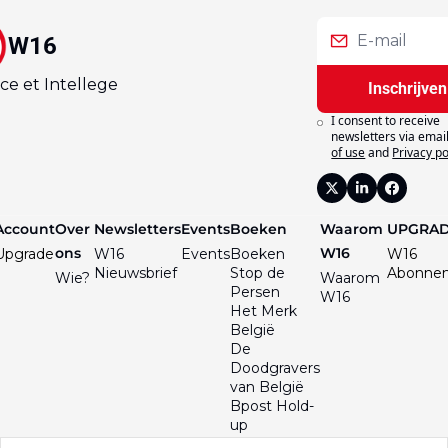
W16
ce et Intellege
Inschrijven
I consent to receive 
newsletters via email
of use
and
Privacy po
Account
Over 
Newsletters
Events
Boeken
Waarom 
UPGRA
ons
W16
Upgrade
W16 
Events
Boeken
W16 
Nieuwsbrief
Stop de 
Abonne
Wie?
Waarom 
Persen
W16
Het Merk 
België
De 
Doodgravers 
van België
Bpost Hold-
up
De Val van 