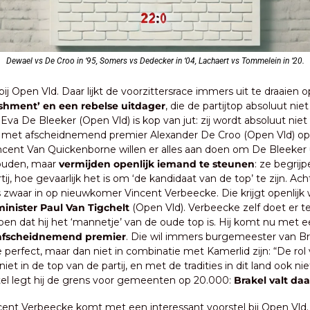
Dewael vs De Croo in ‘95, Somers vs Dedecker in ‘04, Lachaert vs Tommelein in ‘20.
 bij Open Vld. Daar lijkt de voorzittersrace immers uit te draaien 
ishment’ en een rebelse uitdager
, die de partijtop absoluut niet 
. Eva De Bleeker (Open Vld) is kop van jut: zij wordt absoluut nie
 met afscheidnemend premier Alexander De Croo (Open Vld) op de 
cent Van Quickenborne willen er alles aan doen om De Bleeker u
ouden, maar 
vermijden openlijk iemand te steunen
: ze begrijp
ij, hoe gevaarlijk het is om ‘de kandidaat van de top’ te zijn. Ac
zwaar in op nieuwkomer Vincent Verbeecke. Die krijgt openlijk 
nister Paul Van Tigchelt
 (Open Vld). Verbeecke zelf doet er te
pen dat hij het ‘mannetje’ van de oude top is. Hij komt nu met e
 afscheidnemend premier
. Die wil immers burgemeester van Br
perfect, maar dan niet in combinatie met Kamerlid zijn: “De rol
 niet in de top van de partij, en met de tradities in dit land ook nie
rstel legt hij de grens voor gemeenten op 20.000: 
Brakel valt daa
cent Verbeecke komt met een interessant voorstel bij Open Vld.