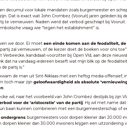
 een decumul voor lokale mandaten zoals burgemeester en schep
ijn. Dat is exact wat John Crombez (Vooruit) jaren geleden bij de 
ij te vernieuwen. Nadien werd dat verbod geschrapt bij Vooruit. 
ymbolische vraag wie “tegen het establishment” is.
wen we door. Er moet 
een einde komen aan de
feodaliteit, d
 partij zal vernieuwen, of de kiezer doet de boeken voor ons toe”
nt Verbeecke, kandidaat-voorzitter bij Open Vld, aan deze nieuwsb
nk dat na vandaag iedereen beseft wat mijn blik op de feodaliteit
 de partij is.”
am de man uit Sint-Niklaas met een heftig media-offensief, in
om toch maar zijn 
geloofwaardigheid als absolute ‘vernieuwing
en
. 
bod voor de ‘aristocratie’ van de partij
. Hij wil met name dat
 hun baan kunnen combineren met een burgemeesterschap of e
 
ondergrens
: burgemeesters voor dorpen kleiner dan 20.000 in
 dorpen kleiner dan 30.000 inwoners krijgen een uitzondering 