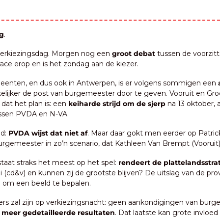
g
.
 verkiezingsdag. Morgen nog een 
groot debat 
tussen de voorzitt
race erop en is het zondag aan de kiezer.
eenten, en dus ook in Antwerpen, is er volgens sommigen een 
lijker de post van burgemeester door te geven. Vooruit en Gro
 dat het plan is: een 
keiharde strijd om de sjerp
 na 13 oktober, a
ussen PVDA en N-VA. 
d: 
PVDA wijst dat niet af
. Maar daar gokt men eerder op Patric
burgemeester in zo’n scenario, dat Kathleen Van Brempt (Vooruit)
taat straks het meest op het spel: 
rendeert de plattelandsstra
cd&v) en kunnen zij de grootste blijven? De uitslag van de provi
jn om een beeld te bepalen.
ers zal zijn op verkiezingsnacht: geen aankondigingen van burge
 
meer gedetailleerde resultaten
. Dat laatste kan grote invloe