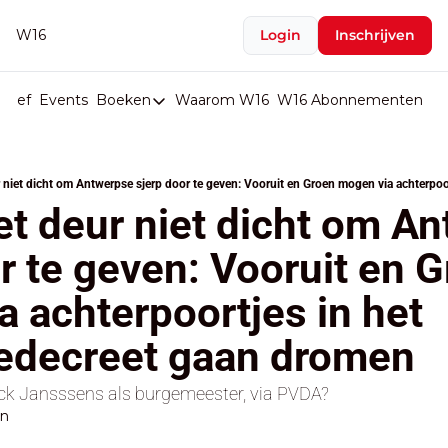
W16
Login
Inschrijven
rief
Events
Boeken
Waarom W16
W16 Abonnementen
U
Boeken
De Val van België
Boeken
t deur niet dicht om An
Stop de Persen
r te geven: Vooruit en G
Het Merk België
 achterpoortjes in het 
De Doodgravers van België
Bpost Hold-up
decreet gaan dromen
ick Jansssens als burgemeester, via PVDA? 
en
d