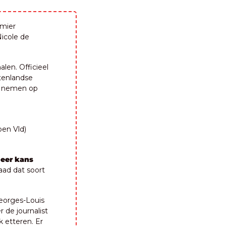
mier 
icole de 
en. Officieel 
tenlandse 
e nemen op 
en Vld) 
eer kans 
ad dat soort 
eorges-Louis 
de journalist 
 etteren. Er 