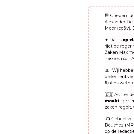
🏁
 Goedemidd
Alexander De C
Moor (cd&v). 
✈️ Dat is 
op z
rijdt de reger
Zaken Maxime 
missies naar Af
🤷‍♂️ “Wij hebbe
parlementsled
fijntjes weten.
🇪🇺
 Achter d
maakt
, gezie
zaken regelt, 
 📺 Geheel ve
Bouchez (MR).
op de redactie