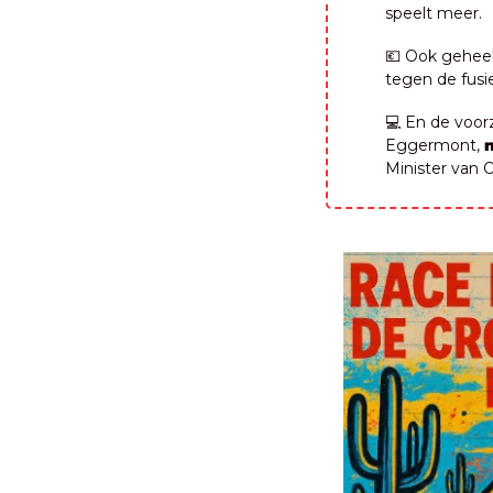
speelt meer.
💶
 Ook geheel
tegen de fusie
💻 En de voo
Eggermont, 
Minister van 