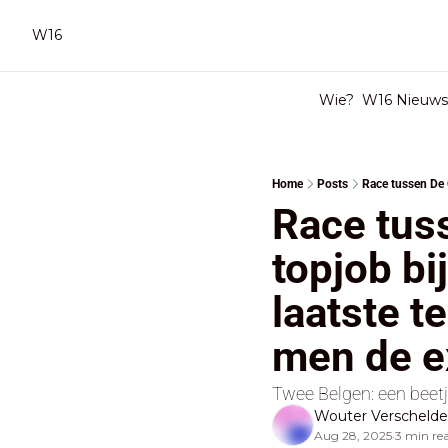
W16
Wie?
W16 Nieuwsb
Home
Posts
Race tus
topjob bi
laatste te
men de e
Twee Belgen: een beetj
Wouter Verscheld
Aug 28, 2025
3 min re
•