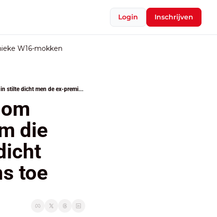
Login
Inschrijven
nieke W16-mokken
Race tussen De Croo en de Moor om topjob bij VN: Arizona verplicht om die laatste te steunen, maar in stilte dicht men de ex-premier veel meer kans toe
 om 
m die 
icht 
s toe