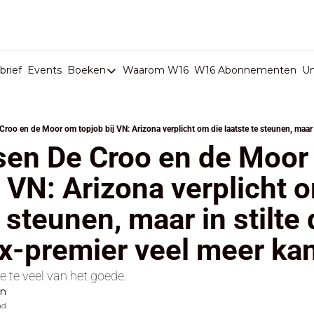
rief
Events
Boeken
Waarom W16
W16 Abonnementen
U
Boeken
De Val van België
Boeken
sen De Croo en de Moor
Stop de Persen
j VN: Arizona verplicht o
Het Merk België
 steunen, maar in stilte d
De Doodgravers van België
Bpost Hold-up
x-premier veel meer kan
e te veel van het goede.
en
ad