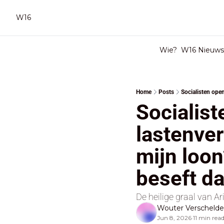
W16
Wie?
W16 Nieuwsb
Home
Posts
Socialist
lastenver
mijn loon
beseft da
De heilige graal van A
Wouter Verscheld
Jun 8, 2026
11 min rea
•