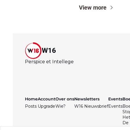
View more
W16
Perspice et Intellege
Home
Account
Over ons
Newsletters
Events
Bo
Posts
Upgrade
Wie?
W16 Nieuwsbrief
Events
Bo
Sto
Het
De 
Bpo