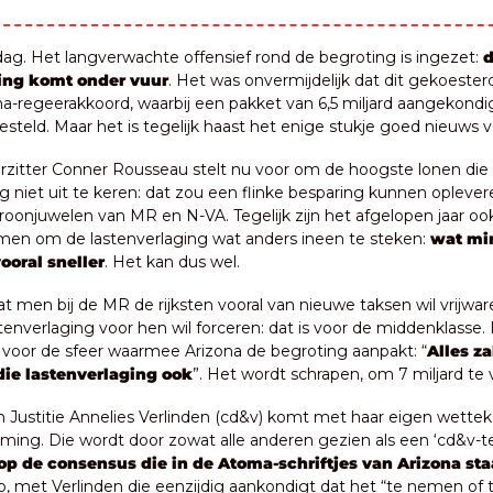
g. Het langverwachte offensief rond de begroting is ingezet: 
d
ing komt onder vuur
. Het was onvermijdelijk dat dit gekoester
a-regeerakkoord, waarbij een pakket van 6,5 miljard aangekondigd 
steld. Maar het is tegelijk haast het enige stukje goed nieuws v
orzitter Conner Rousseau stelt nu voor om de hoogste lonen die 
g niet uit te keren: dat zou een flinke besparing kunnen oplever
roonjuwelen van MR en N-VA. Tegelijk zijn het afgelopen jaar ook
men om de lastenverlaging wat anders ineen te steken: 
wat min
ooral sneller
. Het kan dus wel.
 men bij de MR de rijksten vooral van nieuwe taksen wil vrijwaren
tenverlaging voor hen wil forceren: dat is voor de middenklasse. In
voor de sfeer waarmee Arizona de begroting aanpakt: “
Alles zal
ie lastenverlaging ook
”. Het wordt schrapen, om 7 miljard te 
n Justitie Annelies Verlinden (cd&v) komt met haar eigen wetteks
ming. Die wordt door zowat alle anderen gezien als een ‘cd&v-tek
s op de consensus die in de Atoma-schriftjes van Arizona sta
 met Verlinden die eenzijdig aankondigt dat het “te nemen of te 