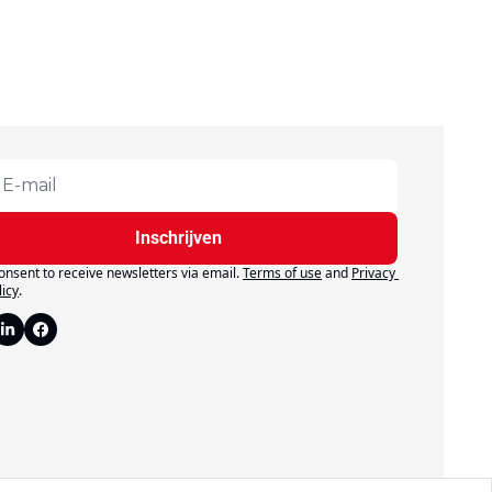
Inschrijven
consent to receive newsletters via email.
Terms of use
and
Privacy 
licy
.