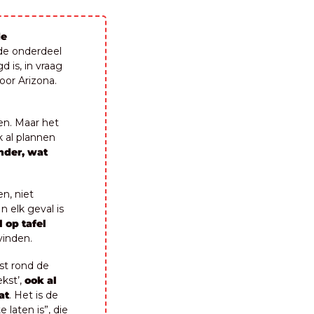
e 
de onderdeel 
is, in vraag 
oor Arizona.
en. Maar het 
 al plannen 
der, wat 
, niet 
 elk geval is 
 op tafel 
vinden.
t rond de 
st’, 
ook al 
at
. Het is de 
laten is”, die 