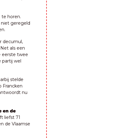
 te horen. 
 niet geregeld 
en.
r decumul, 
Net als een 
e eerste twee 
artij wel 
bij stelde 
o Francken 
 antwoordt nu 
 en de 
liefst 71 
en de Vlaamse 