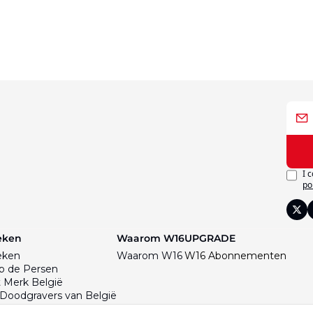
I 
po
eken
Waarom W16
UPGRADE
eken
Waarom W16
W16 Abonnementen
p de Persen
 Merk België
Doodgravers van België
st Hold-up