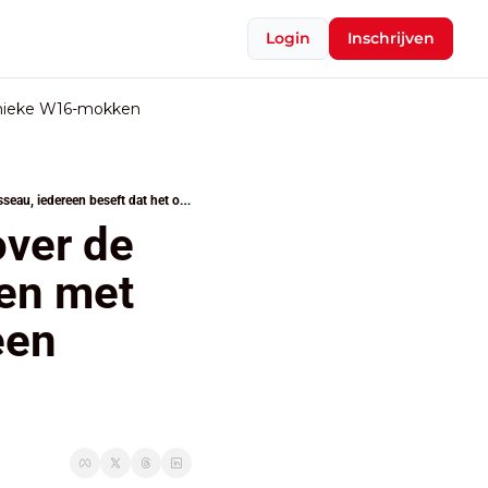
Login
Inschrijven
nieke W16-mokken
Socialisten openen de debatten over de lastenverlaging: “Niet voor mensen met mijn loon”, zegt Rousseau, iedereen beseft dat het op tafel moet
ver de 
en met 
en 