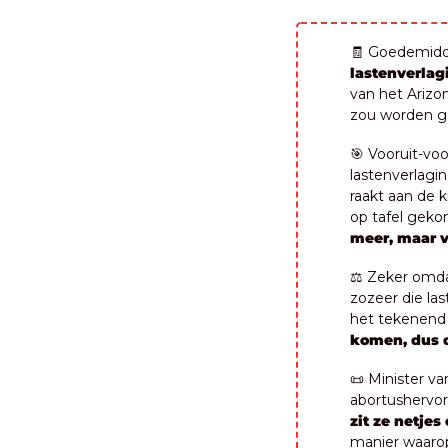
🧾
 Goedemidda
lastenverlag
van het Arizon
zou worden ge
🎯
 Vooruit-vo
lastenverlagin
raakt aan de k
op tafel geko
meer, maar v
⚖️ Zeker omdat
zozeer die las
het tekenend 
komen, dus d
📜
 Minister va
abortushervor
zit ze netje
manier waarop,