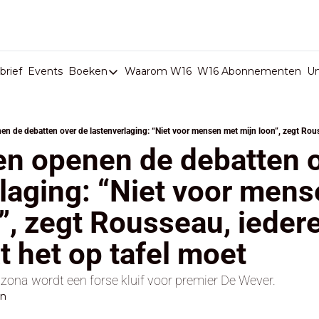
rief
Events
Boeken
Waarom W16
W16 Abonnementen
U
Boeken
De Val van België
Boeken
en openen de debatten o
Stop de Persen
laging: “Niet voor mens
Het Merk België
”, zegt Rousseau, iedere
De Doodgravers van België
Bpost Hold-up
t het op tafel moet
rizona wordt een forse kluif voor premier De Wever.
en
d