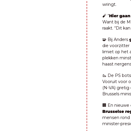
wringt.
🧨
 “
Hier gaa
Want bij de MR
raakt. “Dit ka
🧩
 Bij Anders 
die voorzitter
limiet op het 
plekken minste
haast nergen
🥾
 De PS botst
Vooruit voor 
(N-VA) gretig 
Brussels mini
🏢
 En nieuwe 
Brusselse re
mensen rond z
minister-pres