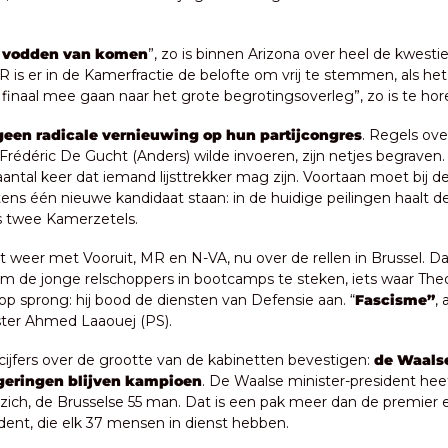
n vodden van komen
”, zo is binnen Arizona over heel de kwestie
 is er in de Kamerfractie de belofte om vrij te stemmen, als het
n finaal mee gaan naar het grote begrotingsoverleg”, zo is te hor
geen radicale vernieuwing op hun partijcongres
. Regels ove
 Frédéric De Gucht (Anders) wilde invoeren, zijn netjes begraven. 
aantal keer dat iemand lijsttrekker mag zijn. Voortaan moet bij d
ns één nieuwe kandidaat staan: in de huidige peilingen haalt de p
s twee Kamerzetels.
 weer met Vooruit, MR en N-VA, nu over de rellen in Brussel. Daar
om de jonge relschoppers in bootcamps te steken, iets waar The
op sprong: hij bood de diensten van Defensie aan. “
Fascisme”
,
ster Ahmed Laaouej (PS).
cijfers over de grootte van de kabinetten bevestigen: 
de Waalse
geringen blijven kampioen
. De Waalse minister-president heeft 
ich, de Brusselse 55 man. Dat is een pak meer dan de premier 
ident, die elk 37 mensen in dienst hebben.