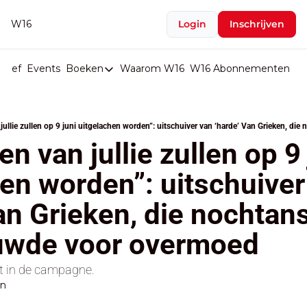
W16
Login
Inschrijven
rief
Events
Boeken
Waarom W16
W16 Abonnementen
U
Boeken
De Val van België
Boeken
 van jullie zullen op 9 j
Stop de Persen
en worden”: uitschuiver 
Het Merk België
an Grieken, die nochtans 
De Doodgravers van België
Bpost Hold-up
uwde voor overmoed
et in de campagne.
en