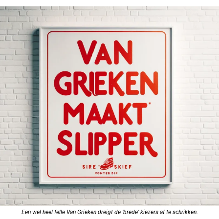
Een wel heel felle Van Grieken dreigt de ‘brede’ kiezers af te schrikken.