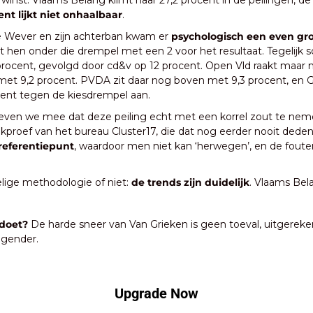
inst. Vlaams Belang klimt naar 27,2 procent in de peilingen, de
nt lijkt niet onhaalbaar
.
e Wever en zijn achterban kwam er 
psychologisch een even gro
 hen onder die drempel met een 2 voor het resultaat. Tegelijk sc
rocent, gevolgd door cd&v op 12 procent. Open Vld raakt maar ni
 met 9,2 procent. PVDA zit daar nog boven met 9,3 procent, en G
ent tegen de kiesdrempel aan.
ven we mee dat deze peiling echt met een korrel zout te nemen
proef van het bureau Cluster17, die dat nog eerder nooit deden
 referentiepunt
, waardoor men niet kan ‘herwegen’, en de fout
ige methodologie of niet: 
de trends zijn duidelijk
. Vlaams Bela
doet?
 De harde sneer van Van Grieken is geen toeval, uitgerek
: gender.
Upgrade Now