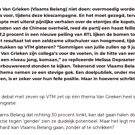
 Van Grieken (Vlaams Belang) niet doen: overmoedig worden
s voor, tijdens deze kiescampagne. En het moet gezegd, terw
pte met uiterst pijnlijke verhalen over de etentjes die kopstu
sten van de Chinese overheid, reed de partij een haast feil
7,2 procent in een nieuwe peiling van RTL lijken de bomen tot
t resultaat tot een zeldzame uitschuiver van hoogmoed, tijde
tukken op VTM gisteren? “Sommigen van jullie zullen op 9 ju
Van Grieken zijn collega’s voor de voeten, in de hitte van een 
een niveau jong, komaan,” zo repliceerde Melissa Depraetere (
rbouwereerd stonden te kijken. Tekenend voor Vlaams Belang
thema nemen ze een stevige gok. Een doelpubliek, onder mee
 is er zeker voor hun felle positie. Maar in hoeverre schrikt 
 debat met zeven op VTM zet op één thema Van Grieken heel 
migratie.
ams Belang dat richting 30 procent lonkt, kan dat gaan halen d
ctie tegen ‘gender’ zien ze duidelijk potentieel. Maar het legt m
 ‘hard’ kan Vlaams Belang gaan, zonder af te schrikken?