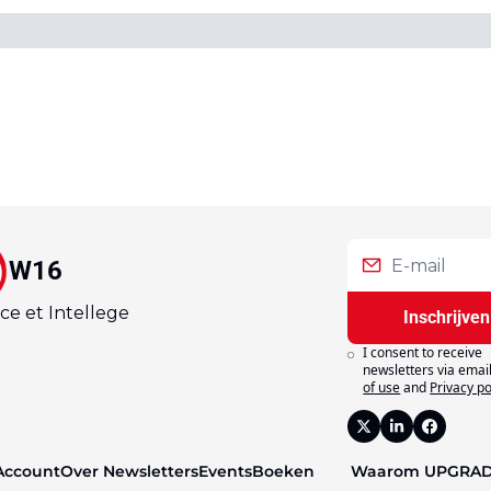
W16
ce et Intellege
Inschrijven
I consent to receive 
newsletters via email
of use
and
Privacy po
Account
Over 
Newsletters
Events
Boeken
Waarom 
UPGRA