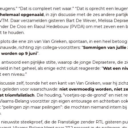
leugens.” “Dat is compleet niet waar.” “Dat is oprecht een leuge
helemaal opgenaaid
, in zijn discussie met de zes andere partij
 VTM. Daar verzamelden gisteren Bart De Wever, Melissa Depra
ander De Croo en Raoul Hedebouw (PVDA) om met zeven een bij
t te houden.
lots die ene zin van Van Grieken, spontaan, in een heel betoog o
snauwde, richting zijn collega-voorzitters: “
Sommigen van jullie z
 worden op 9 juni
”.
jn antwoord een pijnlijke stilte, waarop de jonge Depraetere, die zi
eld in het geheel, als enige echt voluit reageerde: “
Wat een niv
 een niveau.”
iscussie zelf, toonde het een kant van Van Grieken, waar hij zichz
n geleden voor waarschuwde: 
niet overmoedig worden, niet zeg
t triomfalistisch
. Die houding, “voetjes-op-de-grond” en niet rev
laams-Belang voorzitter zijn eigen entourage en achterban ook 
“peilingen zijn maar peilingen”: die mochten niemand intern bij 
.
 nieuwste steekproef, die de Franstalige zender RTL gisteren pub