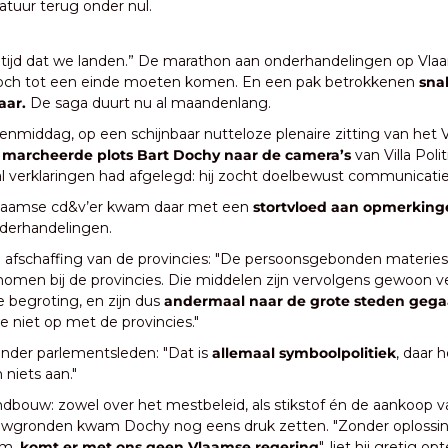
tuur terug onder nul.
 tijd dat we landen.” De marathon aan onderhandelingen op Vlaa
och tot een einde moeten komen. En een pak betrokkenen 
sna
aar.
 De saga duurt nu al maandenlang. 
enmiddag, op een schijnbaar nutteloze plenaire zitting van het 
 
marcheerde plots Bart Dochy naar de camera’s 
van Villa Polit
l verklaringen had afgelegd: hij zocht doelbewust communicatie
aamse cd&v’er kwam daar met een 
stortvloed aan opmerking
derhandelingen. 
 afschaffing van de provincies: "De persoonsgebonden materies zi
men bij de provincies. Die middelen zijn vervolgens gewoon ve
 begroting, en zijn dus 
andermaal naar de grote steden geg
e niet op met de provincies." 
nder parlementsleden: "Dat is 
allemaal symboolpolitiek
, daar 
niets aan." 
ndbouw: zowel over het mestbeleid, als stikstof én de aankoop va
wgronden kwam Dochy nog eens druk zetten. "Zonder oplossing
m, 
komt er met ons geen Vlaamse regering
", liet hij gretig op