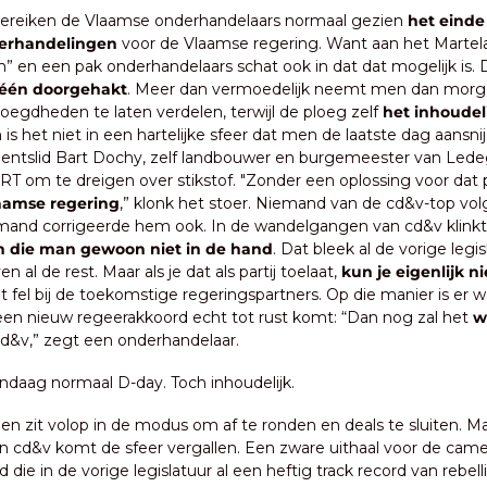
reiken de Vlaamse onderhandelaars normaal gezien 
het einde
derhandelingen
 voor de Vlaamse regering. Want aan het Martelaa
ish” en een pak onderhandelaars schat ook in dat dat mogelijk is.
 één doorgehakt
. Meer dan vermoedelijk neemt men dan morge
oegdheden te laten verdelen, terwijl de ploeg zelf 
het inhoudeli
 is het niet in een hartelijke sfeer dat men de laatste dag aansnij
entslid Bart Dochy, zelf landbouwer en burgemeester van Lede
RT om te dreigen over stikstof. "Zonder een oplossing voor dat
aamse regering
,” klonk het stoer. Niemand van de cd&v-top vo
emand corrigeerde hem ook. In de wandelgangen van cd&v klinkt ze
 die man gewoon niet in de hand
. Dat bleek al de vorige legisl
 al de rest. Maar als je dat als partij toelaat, 
kun je eigenlijk nie
het fel bij de toekomstige regeringspartners. Op die manier is er 
j een nieuw regeerakkoord echt tot rust komt: “Dan nog zal het 
we
cd&v,” zegt een onderhandelaar.
ndaag normaal D-day. Toch inhoudelijk.
en zit volop in de modus om af te ronden en deals te sluiten. Ma
 cd&v komt de sfeer vergallen. Een zware uithaal voor de camer
 die in de vorige legislatuur al een heftig track record van rebel