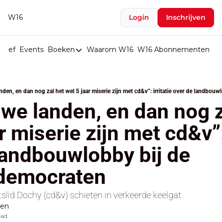
W16
Login
Inschrijven
rief
Events
Boeken
Waarom W16
W16 Abonnementen
U
Boeken
De Val van België
anden, en dan nog zal het wel 5 jaar miserie zijn met cd&v”: irritatie over de landbou
Boeken
 we landen, en dan nog z
Stop de Persen
r miserie zijn met cd&v”: 
Het Merk België
landbouwlobby bij de 
De Doodgravers van België
Bpost Hold-up
ndemocraten
lid Dochy (cd&v) schieten in verkeerde keelgat.
den
ead