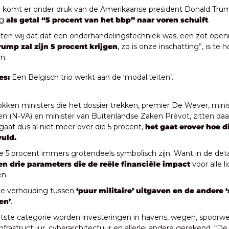
e komt er onder druk van de Amerikaanse president Donald Trump,
g 
als getal “5 procent van het bbp” naar voren schuift
. 
chten wij dat dat een onderhandelingstechniek was, een zot open
rump zal zijn 5 procent krijgen
, zo is onze inschatting”, is te 
n.
es: 
Een Belgisch trio werkt aan de ‘modaliteiten’.
okken ministers die het dossier trekken, premier De Wever, minis
n (N-VA) en minister van Buitenlandse Zaken Prévot, zitten daar
gaat dus al niet meer over die 5 procent, 
het gaat erover hoe di
uld.
die 5 procent immers grotendeels symbolisch zijn. Want in de detai
ten drie parameters die de reële financiële impact
 voor alle 
en.
de verhouding tussen 
‘puur militaire’ uitgaven en de andere ‘
en’
.
aatste categorie worden investeringen in havens, wegen, spoorwe
frastructuur, cyberarchitectuur en allerlei andere gerekend. “De v