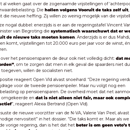
het al weken gaat over de zogenaamde vrijstellingen of ‘achterpoor
waardebelasting. Die 
hollen volgens Vooruit de taks zelf uit
 die nieuwe heffing. Zij willen zo weinig mogelijk van die vrijstel
n ze nogal dubbel: enerzijds is er aan de regeringstafel Vincent 
inister van Begroting die 
systematisch waarschuwt dat er we
uit de nieuwe taks moeten komen
. Anderzijds is er dus Mahdi
en komt, vrijstellingen tot 20.000 euro per jaar voor de winst, én
ren.
 over het pensioensparen de deur ook niet volledig dicht: 
dat mo
orden”
, om te zorgen dat men in elk geval die spaarders niet dub
 toegeven, willen de socialisten niet.
positie reageert Open Vld alvast snoeihard: “Deze regering verdu
sbijdrage voor de tweede pensioenpeiler. Maar nu volgt nog een 
elasting op pensioensparen. De overheid moet dat net aanmoed
t omgekeerde en 
dat is niet alleen niet fair, maar ook comple
ctief
”, reageert Alexia Bertrand (Open Vld).
uste de nieuwe voorzitter van de N-VA, Valerie Van Peel, alvast 
odige nervositeit” in het dossier. “Die taks komt er. Maar als we 
e vorige regering, dan is het dat het 
beter is om geen veto’s t