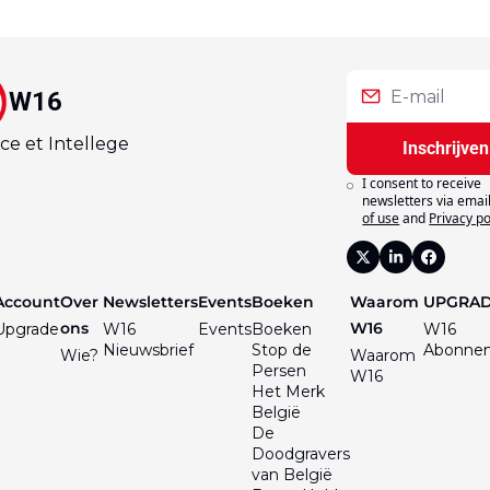
W16
ce et Intellege
Inschrijven
I consent to receive 
newsletters via email
of use
and
Privacy po
Account
Over 
Newsletters
Events
Boeken
Waarom 
UPGRA
ons
W16
Upgrade
W16 
Events
Boeken
W16 
Nieuwsbrief
Stop de 
Abonne
Wie?
Waarom 
Persen
W16
Het Merk 
België
De 
Doodgravers 
van België