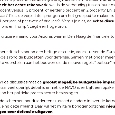
 zit het echte rekenwerk
: wat is de verhouding tussen ‘puur mil
procent versus 1,5 procent, of eerder 3 procent en 2 procent? En i
7 jaar? Plus: de verplichte sprongen om het groeipad te maken, is 
j per jaar, of per twee of drie jaar? “Vergis je niet, de 
echte discus
en ons en Trump”, zegt een hoge bron.
 cruciale maand voor Arizona, waar in Den Haag de financiële t
bereidt zich voor op een heftige discussie, vooral tussen de Euro
els rond de budgetten voor defensie. Samen met onder meer Ita
ilte voorstellen aan het bouwen die de nieuwe regels “leefbaar”
an de discussies met de 
grootst mogelijke budgettaire impac
maar veel openlijk debat is er niet: de NAVO is en blijft een opake o
op het politieke proces achter beslissingen.
 de schermen houdt iedereen uiteraard de adem in over de ko
 eind deze maand. Daar wil het militaire bondgenootschap 
nie
gen over defensie-uitgaven
.