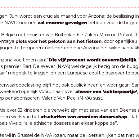
n. Juni wordt een cruciale maand voor Arizona: de beslissing i
we NAVO-normen 
zal enorme gevolgen 
hebben voor de begrot
s België met minister van Buitenlandse Zaken Maxime Prévot (LE
ntalya 
plots voor het peloton aan het fietsen
, door openlijkeu 
ingen te temperen: niet meteen hoe Arizona het wilde aanpak
rizona voelt men aan: “
Die vijf procent wordt onvermijdelijk
.
s premier Bart De Wever (N-VA) wel degelijk bezig om de budge
aar’ mogelijk te krijgen, en een Europese coalitie daarover te b
erwaardebelasting blijft het ook publiek heen en weer gaan: S
t weekend openlijk Vooruit aan over 
alweer een ‘achterpoortje’
,
 pensioensparen. Valerie Van Peel (N-VA) sust.
e over 52 kinderen die verwekt zijn met zaad van een Deense 
 men werk van het 
afschaffen van anoniem donorschap
. Dat
oals Vivaldi “alle ethische dossiers aan elkaar koppelde”.
s wil in Brussel de N-VA lozen, maar de liberalen lijken dat niet v