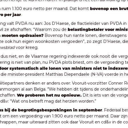
 ruim 1.100 euro netto per maand. Dat komt 
bovenop een bruto
o per jaar
. 
ng valt PVDA nu aan: Jos D’Haese, de fractieleider van PVDA in 
il ze afschaffen. “Waarom zou de 
belastingbetaler voor minis
 moeten opdraaien?
 Bovenop hun riante lonen, dienstwagens 
t ze ook hun eigen woonkosten vergoeden”, zo zegt D’Haese, die
uwsblad
 voor kreeg.
 dus niet, en de Vlaamse regering indexeerde ook nooit die verg
ring is niet van plan, nu PVDA plots briest, om de vergoeding te
door systematisch alle lonen van ministers niet te indexer
 die minister-president Matthias Diependaele (N-VA) voerde in h
alitiepartners denken er anders over: Vooruit-voorzitter Conner R
nmorgen al aan Belga. "We hebben dit tijdens de onderhandelin
chaffen.
 We proberen het nu opnieuw.
 Dit is iets van de vor
d&v: “Wat ons betreft mag dat herzien worden.”  
us bij de begrotingsbesprekingen in september
. Federaal be
t om een vergoeding van 1.900 euro netto per maand. Daar zijn
hrappen, maar uiteraard zitten ook daar Vooruit en cd&v in de coal