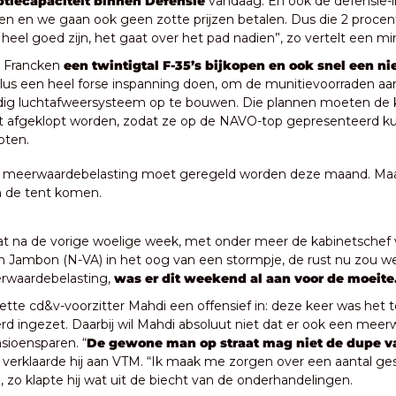
tiecapaciteit binnen Defensie
 vandaag. En ook de defensie-in
n en we gaan ook geen zotte prijzen betalen. Dus die 2 procent
l heel goed zijn, het gaat over het pad nadien”, zo vertelt een mi
il Francken 
een twintigtal F-35’s bijkopen en ook snel een ni
Plus een heel forse inspanning doen, om de munitievoorraden aan
dig luchtafweersysteem op te bouwen. Die plannen moeten de
t afgeklopt worden, zodat ze op de NAVO-top gepresenteerd k
oten.
 meerwaardebelasting moet geregeld worden deze maand. Maar
in de tent komen.
t na de vorige woelige week, met onder meer de kabinetschef v
n Jambon (N-VA) in het oog van een stormpje, de rust nu zou we
rwaardebelasting, 
was er dit weekend al aan voor de moeite
tte cd&v-voorzitter Mahdi een offensief in: deze keer was het t
rd ingezet. Daarbij wil Mahdi absoluut niet dat er ook een meer
sioensparen. “
De gewone man op straat mag niet de dupe va
o verklaarde hij aan VTM. “Ik maak me zorgen over een aantal ge
”, zo klapte hij wat uit de biecht van de onderhandelingen.