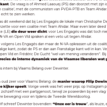
 kant
. De vraag is of Ahmed Laaouej (PS) dan doorzet met zijn i
e coalitie’, met de communisten van PVDA-PTB en Team Ahidar. O
d echt te zien werken.
s dit weekend dat bij Les Engagés de lokale man Christophe De
zette voor een coalitie met Team Ahidar. Maar even later deed 
e (LE)
 die deur weer dicht
: voor Les Engagés was dat toch niet
-VA en Open Vld spraken al een veto uit tegen Ahidar.
volgens Les Engagés dan maar de N-VA opkrassen uit de coaliti
lige kant, zodat de PS er dan aan Franstalige kant wél in kan. Ve
en Vld en Frédéric De Gucht “wel van mening veranderen”. Bij
recies de interne dynamiek van de Vlaamse liberalen wat 
is intern bij Vlaams Belang over Dewinter.
en oud zeer voor Vlaams Belang: de 
manier waarop Filip Dewint
e kijker speelt
. Vorige week was het weer prijs: op Instagram p
zichzelf met een partijgenoot, terwijl ze poseerden bij een vlag 
ire beweging voor en tijdens de Tweede Wereldoorlog. 
elf schreef Dewinter bovendien: 
“Onze eer is trouw
”, als leuze, 