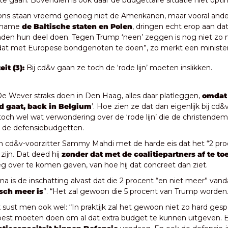
 te gaan. Bovendien is ook daar de budgettaire situatie niet opti
ons staan vreemd genoeg niet de Amerikanen, maar vooral ande
 name 
de Baltische staten en Polen
, dringen echt erop aan da
den hun deel doen. Tegen Trump ‘neen’ zeggen is nog niet zo moe
 dat met Europese bondgenoten te doen”, zo merkt een minister
it (3): 
Bij cd&v gaan ze toch de ‘rode lijn’ moeten inslikken.
 Wever straks doen in Den Haag, alles daar platleggen, 
omdat
d gaat, back in Belgium
’. Hoe zien ze dat dan eigenlijk bij cd&
r toch wel wat verwondering over de ‘rode lijn’ die de christendem
r de defensiebudgetten.
 cd&v-voorzitter Sammy Mahdi met de harde eis dat het “2 proc
ijn. Dat deed hij 
zonder dat met de coalitiepartners af te to
leg over te komen geven, van hoe hij dat concreet dan ziet.
na is de inschatting alvast dat die 2 procent “en niet meer” vanda
isch meer is
”. “Het zal gewoon die 5 procent van Trump worden.
k sust men ook wel: “In praktijk zal het gewoon niet zo hard ges