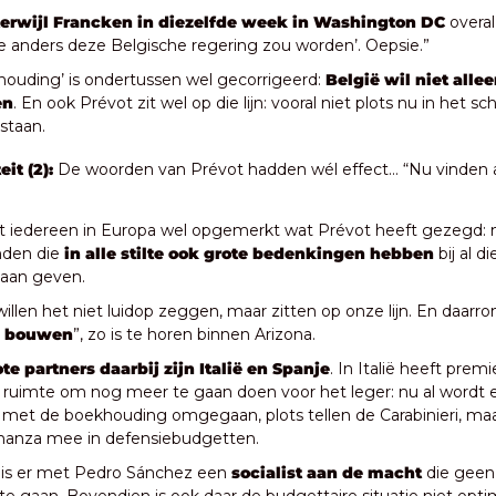
terwijl Francken in diezelfde week in Washington DC
 overa
oe anders deze Belgische regering zou worden’. Oepsie.”
 houding’ is ondertussen wel gecorrigeerd: 
België wil niet allee
en
. En ook Prévot zit wel op die lijn: vooral niet plots nu in het sc
staan.
it (2): 
De woorden van Prévot hadden wél effect… “Nu vinden 
ft iedereen in Europa wel opgemerkt wat Prévot heeft gezegd: 
nden die
 in alle stilte ook grote bedenkingen hebben
 bij al 
gaan geven. 
willen het niet luidop zeggen, maar zitten op onze lijn. En daar
ie bouwen
”, zo is te horen binnen Arizona.
te partners daarbij zijn Italië en Spanje
. In Italië heeft premi
ruimte om nog meer te gaan doen voor het leger: nu al wordt er b
f met de boekhouding omgegaan, plots tellen de Carabinieri, maar
inanza mee in defensiebudgetten.
 is er met Pedro Sánchez een
 socialist aan de macht 
die geen 