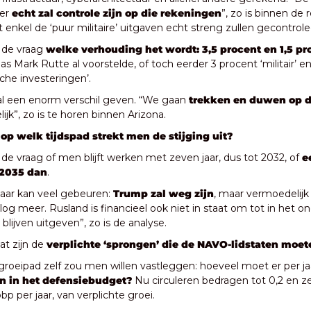
er 
echt zal controle zijn op die rekeningen
”, zo is binnen de 
at enkel de ‘puur militaire’ uitgaven echt streng zullen gecontro
 de vraag 
welke verhouding het wordt: 3,5 procent en 1,5 pr
 Mark Rutte al voorstelde, of toch eerder 3 procent ‘militair’ en
sche investeringen’. 
al een enorm verschil geven. “We gaan 
trekken en duwen op di
lijk”, zo is te horen binnen Arizona.
 
op welk tijdspad strekt men de stijging uit?
s de vraag of men blijft werken met zeven jaar, dus tot 2032, of 
e
t 2035 dan
. 
jaar kan veel gebeuren: 
Trump zal weg zijn
, maar vermoedelijk 
og meer. Rusland is financieel ook niet in staat om tot in het on
 blijven uitgeven”, zo is de analyse.
t zijn de 
verplichte ‘sprongen’ die de NAVO-lidstaten moe
groeipad zelf zou men willen vastleggen: hoeveel moet er per ja
n in het defensiebudget?
 Nu circuleren bedragen tot 0,2 en ze
bp per jaar, van verplichte groei. 