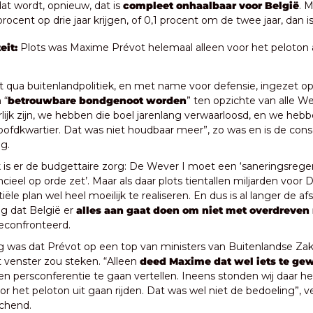
dat wordt, opnieuw, dat is 
compleet onhaalbaar voor België
. M
procent op drie jaar krijgen, of 0,1 procent om de twee jaar, dan i
eit: 
Plots was Maxime Prévot helemaal alleen voor het peloton a
t qua buitenlandpolitiek, en met name voor defensie, ingezet op
 “
betrouwbare bondgenoot worden
” ten opzichte van alle We
lijk zijn, we hebben die boel jarenlang verwaarloosd, en we hebbe
fdkwartier. Dat was niet houdbaar meer”, zo was en is de cons
eg.
k is er de budgettaire zorg: De Wever I moet een ‘saneringsreger
ncieel op orde zet’. Maar als daar plots tientallen miljarden voor 
tiële plan wel heel moeilijk te realiseren. En dus is al langer de af
g dat België er 
econfronteerd.
 was dat Prévot op een top van ministers van Buitenlandse Zake
 venster zou steken. “Alleen 
deed Maxime dat wel iets te ge
een persconferentie te gaan vertellen. Ineens stonden wij daar hel
r het peloton uit gaan rijden. Dat was wel niet de bedoeling”, ve
achend. 