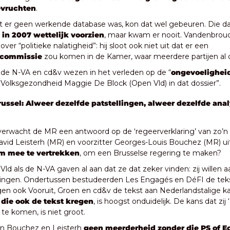
vruchten
.
t er geen werkende database was, kon dat wel gebeuren. Die d
 in 2007 wettelijk voorzien
, maar kwam er nooit. Vandenbrouck
VRT zondag over “politieke nalatigheid”: hij sloot ook niet uit dat er een 
scommissie
 zou komen in de Kamer, waar meerdere partijen al
de N-VA en cd&v wezen in het verleden op de “
ongevoelighei
 Volksgezondheid Maggie De Block (Open Vld) in dat dossier”.
ussel: Alweer dezelfde patstellingen, alweer dezelfde anal
rwacht de MR een antwoord op de ‘regeerverklaring’ van zo’n 8
vid Leisterh (MR) en voorzitter Georges-Louis Bouchez (MR) ui
om mee te vertrekken
, om een Brusselse regering te maken?
ld als de N-VA gaven al aan dat ze dat zeker vinden: zij willen aa
ingen. Ondertussen bestudeerden Les Engagés en DéFI de tekst
gen ook Vooruit, Groen en cd&v de tekst aan Nederlandstalige ka
 die ook de tekst kregen
, is hoogst onduidelijk. De kans dat zij 
 te komen, is niet groot.
n Bouchez en Leisterh 
geen meerderheid zonder die PS of Ec