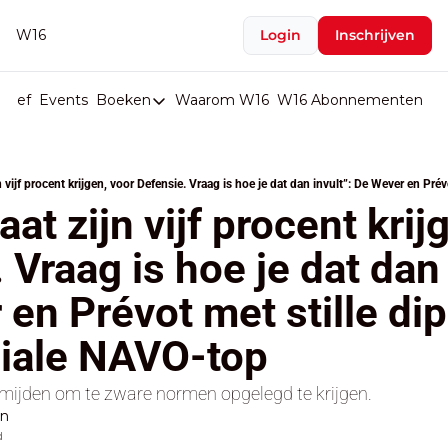
W16
Login
Inschrijven
rief
Events
Boeken
Waarom W16
W16 Abonnementen
U
Boeken
De Val van België
Boeken
at zijn vijf procent krijg
Stop de Persen
 Vraag is hoe je dat dan i
Het Merk België
en Prévot met stille dip
De Doodgravers van België
Bpost Hold-up
ciale NAVO-top
ermijden om te zware normen opgelegd te krijgen.
en
d