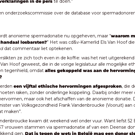
verklaringen in de pers
 te doen.”
en onderzoekscommissie over de database voor spermadonoren 
 wordt anonieme spermadonatie nu opgeheven, maar “
waarom mo
chandaal losbarsten?
rd
 dat commentaar liet optekenen.
erslikten ze zich toch even in de koffie: was het niet uitgerekend
Van Hoof geweest, die in de vorige legislatuur alle mogelijke eth
n tegenhield, omdat 
alles gekoppeld was aan de hervorming
?
werden
 een vijftal ethische hervormingen afgesproken
, die 
oeten raken, zonder onderlinge koppeling. Daarbij onder meer 
hervormen, maar ook het afschaffen van de anonieme donatie. D
ister van Volksgezondheid Frank Vandenbroucke (Vooruit) aan dat
at maken”.
ndenbroucke kwam dit weekend wel onder vuur. Want liefst 52 B
j 37 vrouwen stammen via spermadonatie af van een Deense don
kkend gen. 
Dat is tegen de wet: in België mag een donor sle