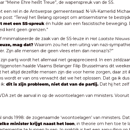
aar “Meine Ehre heißt Treue”, de wapenspreuk van de SS.
ot een rel in de Antwerpse gemeenteraad: N-VA-Kamerlid Michael 
de post: “Terwijl het Belang oproept om antisemitisme te bestrijd
t met een SS-spreuk
 én hulde aan een fascistische beweging. 
heid kent geen grenzen.”
f minimaliseerde de zaak van de SS-leuze in 
Het Laatste Nieuws
leuze, mag dat?
 Waarom zou het een uiting van nazi-sympathie z
ër. Zijn alle mensen die geen vlees eten dan neonazi’s?”
zijn partij wordt het allemaal niet geapprecieerd. In een zeldz
artijgenoten haalde Vlaams Belanger Filip Brusselmans dit weeken
t het altijd dezelfde mensen zijn die voor herrie zorgen, daar zit 
s wordt er van ons verwacht dat we het oplossen. Dat ga ik dus 
k: 
dit is zijn probleem, niet dat van de partij.
 Dat hij het zelf
VDA zet de aanval in op de woontoelagen van ministers. Vooruit 
l sinds 1998: de zogenaamde ‘woontoelagen’ van ministers. Dat 
elke minister krijgt naast het loon
, in theorie om hen toe te la
rtementje te kunnen huren. In praktijk is het een aanvulling op 